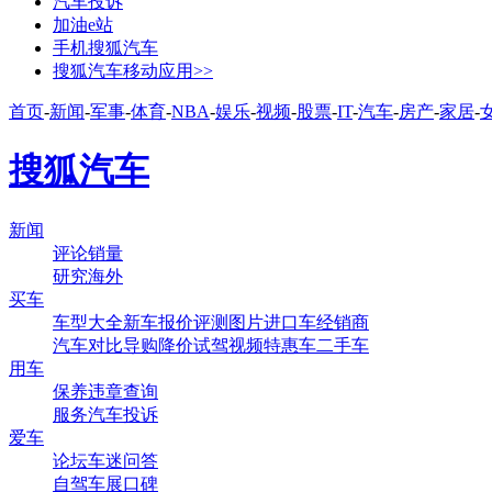
汽车投诉
加油e站
手机搜狐汽车
搜狐汽车移动应用>>
首页
-
新闻
-
军事
-
体育
-
NBA
-
娱乐
-
视频
-
股票
-
IT
-
汽车
-
房产
-
家居
-
搜狐汽车
新闻
评论
销量
研究
海外
买车
车型大全
新车
报价
评测
图片
进口车
经销商
汽车对比
导购
降价
试驾
视频
特惠车
二手车
用车
保养
违章查询
服务
汽车投诉
爱车
论坛
车迷
问答
自驾
车展
口碑