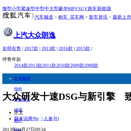
微型
小型
紧凑型
中型
中大型
豪华
MPV
SUV
跑车
新能源
汽车频道
>
购车_买车网
>
新车资讯
>
最新上
上汽大众朗逸
全部在售
|
2017款
|
2013款
|
2016款
|
2015款
|
停售年款
2014款
2013款
2011款
2010款
2009款
2008款
车型频道
报价
大众研发十速DSG与新引擎 
参数配置
碰撞
正文
我来说两句
(
人参与)
图片
2013年04月27日09:34