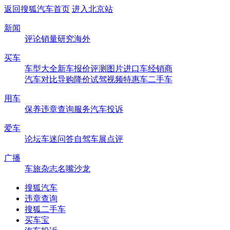
返回搜狐汽车首页
进入北京站
新闻
评论
销量
研究
海外
买车
车型大全
新车
报价
评测
图片
进口车
经销商
汽车对比
导购
降价
试驾
视频
特惠车
二手车
用车
保养
违章查询
服务
汽车投诉
爱车
论坛
车迷
问答
自驾
车展
点评
广播
车旅杂志
名嘴沙龙
搜狐汽车
违章查询
搜狐二手车
买车宝