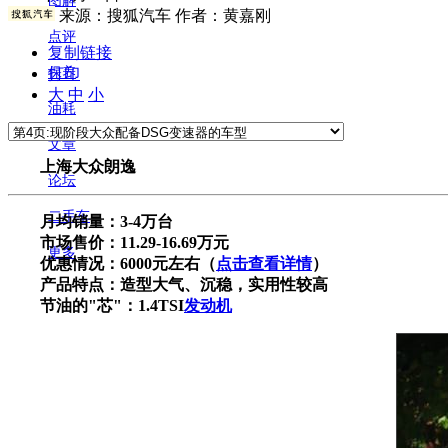
图解
来源：
搜狐汽车
作者：黄嘉刚
点评
复制链接
打印
保养
大
中
小
油耗
文章
上海大众朗逸
论坛
二手车
月均销量：3-4万台
市场售价：11.29-16.69万元
更多
优惠情况：6000元左右（
点击查看详情
）
产品特点：造型大气、沉稳，实用性较高
节油的"芯"：1.4TSI
发动机