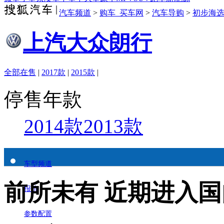
汽车频道
>
购车_买车网
>
汽车导购
>
初步海
上汽大众朗行
全部在售
|
2017款
|
2015款
|
停售年款
2014款
2013款
车型频道
前所未有 近期进入
报价
参数配置