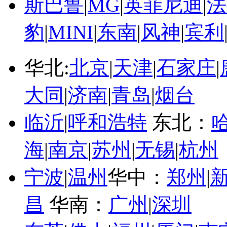
斯巴鲁
|
MG
|
英菲尼迪
|
法
豹
|
MINI
|
东南
|
风神
|
宾利
华北:
北京
|
天津
|
石家庄
|
大同
|
济南
|
青岛
|
烟台
临沂
|
呼和浩特
东北：
海
|
南京
|
苏州
|
无锡
|
杭州
宁波
|
温州
华中：
郑州
|
昌
华南：
广州
|
深圳