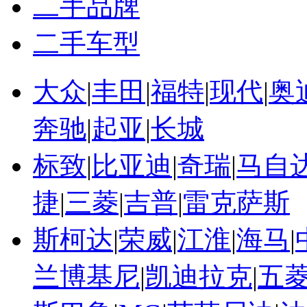
二手品牌
二手车型
大众
|
丰田
|
福特
|
现代
|
奥
奔驰
|
起亚
|
长城
标致
|
比亚迪
|
奇瑞
|
马自
捷
|
三菱
|
吉普
|
雷克萨斯
斯柯达
|
荣威
|
江淮
|
海马
|
兰博基尼
|
凯迪拉克
|
五