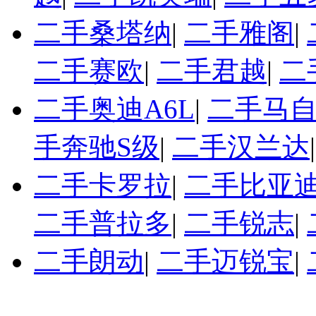
二手桑塔纳
|
二手雅阁
|
二手赛欧
|
二手君越
|
二
二手奥迪A6L
|
二手马自
手奔驰S级
|
二手汉兰达
二手卡罗拉
|
二手比亚迪
二手普拉多
|
二手锐志
|
二手朗动
|
二手迈锐宝
|