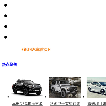
热点聚焦
本田NSX将推更多
路虎卫士有望迎来
雷诺梅甘