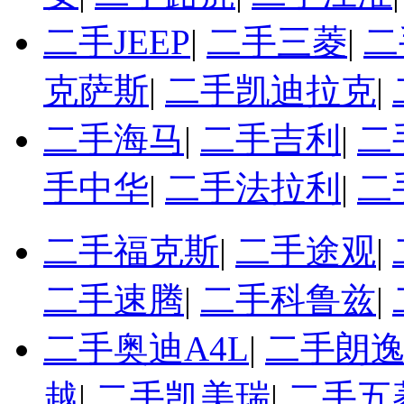
二手JEEP
|
二手三菱
|
二
克萨斯
|
二手凯迪拉克
|
二手海马
|
二手吉利
|
二
手中华
|
二手法拉利
|
二
二手福克斯
|
二手途观
|
二手速腾
|
二手科鲁兹
|
二手奥迪A4L
|
二手朗
越
|
二手凯美瑞
|
二手五