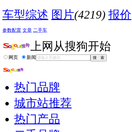
相关贴子
更多>>
车型综述
图片
(4219)
报价
·
车灯飞秒手术，老速腾改欧司朗氙气灯CBI
参数配置
文章
二手车
·
说说我的全新迈腾用车感受！
·
大众夏朗怎么样？-记我的1年用车感受
上网从搜狗开始
·
大众夏朗怎么样？-记我的1年用车感受
·
不挑了，就它了
·
迟来的帖，提走小白
网页
新闻
·
玛雅红的致命魅力
·
好事多磨，大众速腾异地顺利提车记+记录仪
·
奔驰
·
速腾1.6自舒提车一个月，补个作业
热门品牌
城市站推荐
热门产品