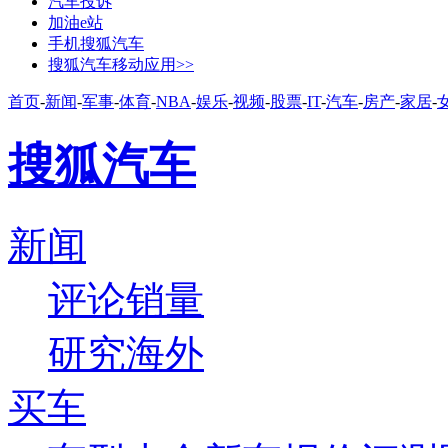
汽车投诉
加油e站
手机搜狐汽车
搜狐汽车移动应用>>
首页
-
新闻
-
军事
-
体育
-
NBA
-
娱乐
-
视频
-
股票
-
IT
-
汽车
-
房产
-
家居
-
搜狐汽车
新闻
评论
销量
研究
海外
买车