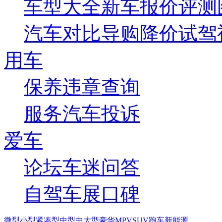
车型大全
新车
报价
评测
汽车对比
导购
降价
试驾
用车
保养
违章查询
服务
汽车投诉
爱车
论坛
车迷
问答
自驾
车展
口碑
微型
小型
紧凑型
中型
中大型
豪华
MPV
SUV
跑车
新能源