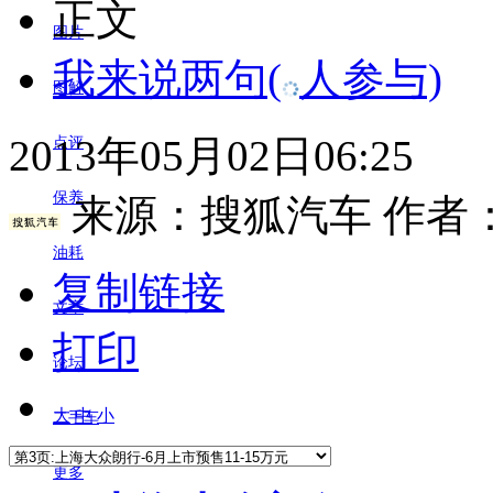
正文
图片
我来说两句
(
人参与)
图解
2013年05月02日06:25
点评
保养
来源：
搜狐汽车
作者：A
油耗
复制链接
文章
打印
论坛
大
中
小
二手车
更多