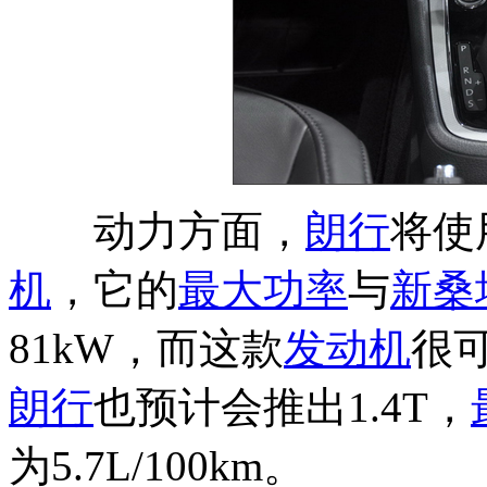
动力方面，
朗行
将使
机
，它的
最大功率
与
新桑
81kW，而这款
发动机
很
朗行
也预计会推出1.4T，
为5.7L/100km。