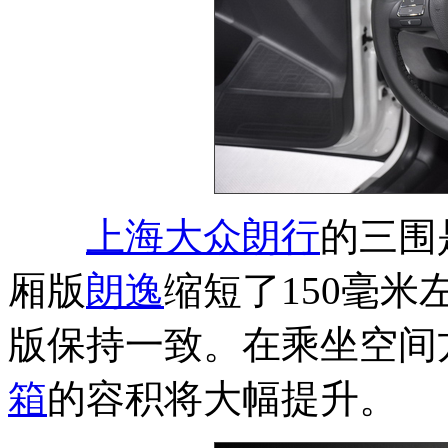
上海大众
朗行
的三围是
厢版
朗逸
缩短了150毫米
版保持一致。在乘坐空间
箱
的容积将大幅提升。