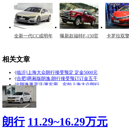
车型
复产
官
全新一代CC或明年
曝新款福特F-150官
卡罗拉双
上市
图
上
相关文章
·
[临沂]上海大众朗行接受预定 定金5000元
看赛车宝贝争奇斗
车模美腿爆乳无惧
·
[合肥]两厢版朗逸:朗行接受预订订金五千
艳
走光
·
比朗逸更灵活/更实用 实拍上海大众朗行
·
[哈尔滨]上海大众朗行接受预订1万元订金
·
上海大众恒通朗行已到店 恭迎您到店品鉴
·
2013 昆明国际车展即将亮相重磅新车盘点
·
武汉朗行订金5000 提前预订优先平价提车
·
上海大众朗行到店广博 看车团火爆招募中
朗行
11.29~16.29万元
·
汽车产能布局“一路向西” 三大项目落户
·
新车连连看 海马S7/途观领衔6月上市新车