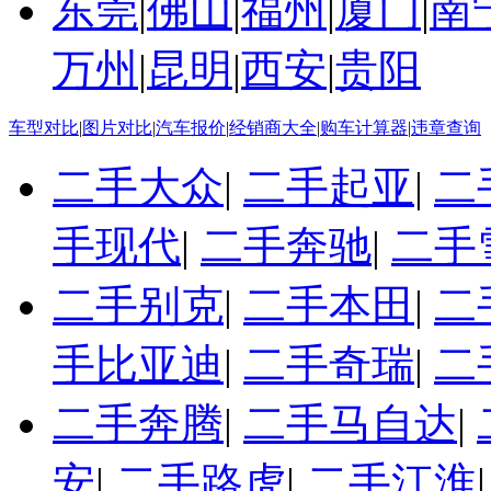
东莞
|
佛山
|
福州
|
厦门
|
南
万州
|
昆明
|
西安
|
贵阳
车型对比
|
图片对比
|
汽车报价
|
经销商大全
|
购车计算器
|
违章查询
二手大众
|
二手起亚
|
二
手现代
|
二手奔驰
|
二手
二手别克
|
二手本田
|
二
手比亚迪
|
二手奇瑞
|
二
二手奔腾
|
二手马自达
|
安
|
二手路虎
|
二手江淮