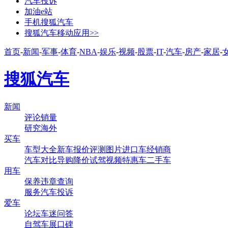
汽车投诉
加油e站
手机搜狐汽车
搜狐汽车移动应用>>
首页
-
新闻
-
军事
-
体育
-
NBA
-
娱乐
-
视频
-
股票
-
IT
-
汽车
-
房产
-
家居
-
搜狐汽车
新闻
评论
销量
研究
海外
买车
车型大全
新车
报价
评测
图片
进口车
经销商
汽车对比
导购
降价
试驾
视频
特惠车
二手车
用车
保养
违章查询
服务
汽车投诉
爱车
论坛
车迷
问答
自驾
车展
口碑