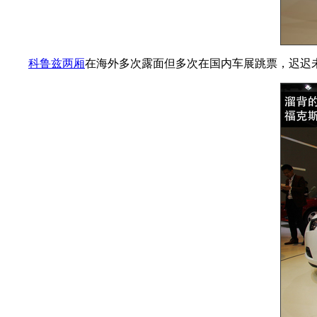
科鲁兹两厢
在海外多次露面但多次在国内车展跳票，迟迟