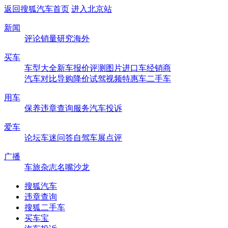
返回搜狐汽车首页
进入北京站
新闻
评论
销量
研究
海外
买车
车型大全
新车
报价
评测
图片
进口车
经销商
汽车对比
导购
降价
试驾
视频
特惠车
二手车
用车
保养
违章查询
服务
汽车投诉
爱车
论坛
车迷
问答
自驾
车展
点评
广播
车旅杂志
名嘴沙龙
搜狐汽车
违章查询
搜狐二手车
买车宝