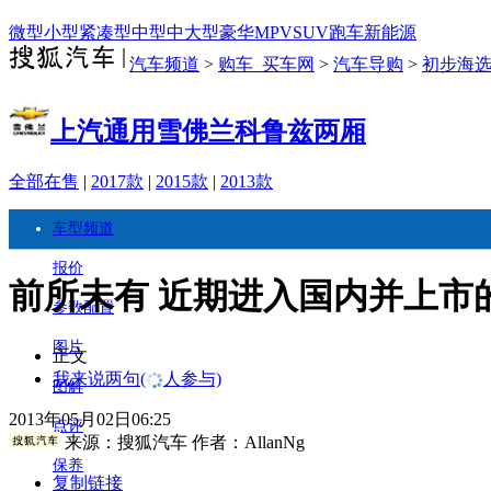
微型
小型
紧凑型
中型
中大型
豪华
MPV
SUV
跑车
新能源
汽车频道
>
购车_买车网
>
汽车导购
>
初步海
上汽通用雪佛兰科鲁兹两厢
全部在售
|
2017款
|
2015款
|
2013款
车型频道
报价
前所未有 近期进入国内并上市
参数配置
图片
正文
我来说两句
(
人参与)
图解
2013年05月02日06:25
点评
来源：
搜狐汽车
作者：AllanNg
保养
复制链接