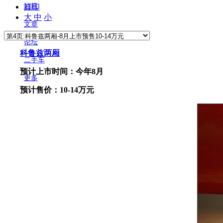
打印
油耗
大
中
小
文章
论坛
科鲁兹两厢
二手车
预计上市时间：今年8月
更多
预计售价：10-14万元