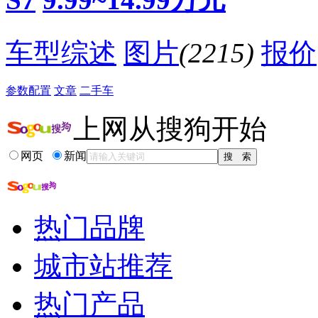
·
大众朗行领衔 帮你选低于15万的车展新车
相关贴子
更多>>
车型综述
图片
(2215)
报价
参数配置
文章
二手车
上网从搜狗开始
网页
新闻
热门品牌
城市站推荐
热门产品