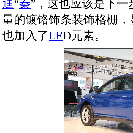
迪
“
秦
”，这也应该是下一
量的镀铬饰条装饰格栅，
也加入了
LE
D元素。