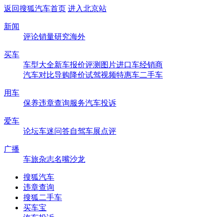
返回搜狐汽车首页
进入北京站
新闻
评论
销量
研究
海外
买车
车型大全
新车
报价
评测
图片
进口车
经销商
汽车对比
导购
降价
试驾
视频
特惠车
二手车
用车
保养
违章查询
服务
汽车投诉
爱车
论坛
车迷
问答
自驾
车展
点评
广播
车旅杂志
名嘴沙龙
搜狐汽车
违章查询
搜狐二手车
买车宝