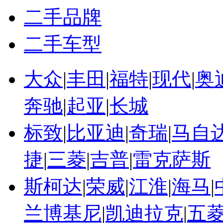
二手品牌
二手车型
大众
|
丰田
|
福特
|
现代
|
奥
奔驰
|
起亚
|
长城
标致
|
比亚迪
|
奇瑞
|
马自
捷
|
三菱
|
吉普
|
雷克萨斯
斯柯达
|
荣威
|
江淮
|
海马
|
兰博基尼
|
凯迪拉克
|
五