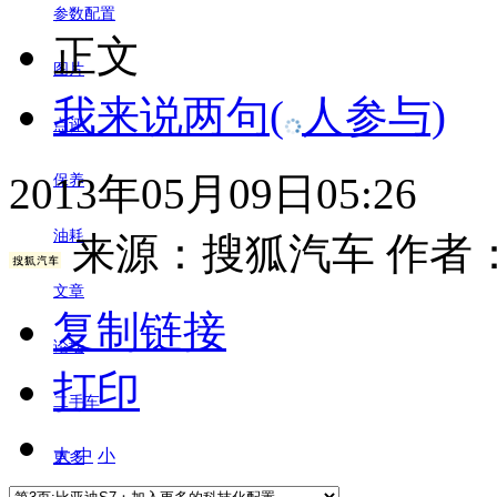
参数配置
正文
图片
我来说两句
(
人参与)
点评
2013年05月09日05:26
保养
油耗
来源：
搜狐汽车
作者
文章
复制链接
论坛
打印
二手车
大
中
小
更多