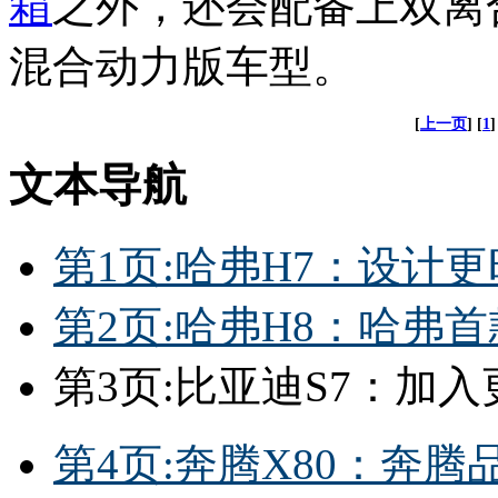
箱
之外，还会配备上双离
混合动力版车型。
[
上一页
] [
1
]
文本导航
第1页:哈弗H7：设计
第2页:哈弗H8：哈弗首
第3页:比亚迪S7：加
第4页:奔腾X80：奔腾