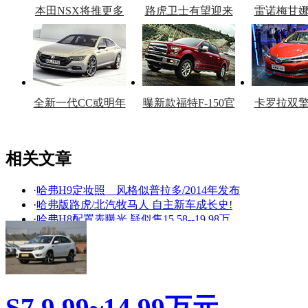
本田NSX将推更多
路虎卫士有望迎来
雷诺梅甘
车型
复产
官
全新一代CC或明年
曝新款福特F-150官
卡罗拉双
上市
图
上
相关文章
·
哈弗H9定妆照 风格似普拉多/2014年发布
看赛车宝贝争奇斗
车模美腿爆乳无惧
·
哈弗版路虎/北汽牧马人 自主新车成长史!
艳
走光
·
哈弗H8配置表曝光 疑似售15.58--19.98万
·
哈弗H8/长安CS95 自主SUV开始迈入高端化
·
大众Taigun/改款哈弗H5 4月新车谍照回顾
·
技术·创新主题 比亚迪节能环保"绿"技术
·
比亚迪S6白金版上市 售8.99---13.69万元
·
比亚迪S7将于明年5月上市 预售17-20万元
S7
9.99~14.99万元
·
朗行/哈弗H2领衔! 上海车展15万新车盘点