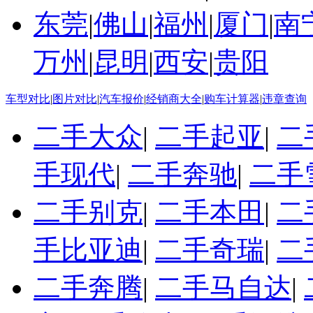
东莞
|
佛山
|
福州
|
厦门
|
南
万州
|
昆明
|
西安
|
贵阳
车型对比
|
图片对比
|
汽车报价
|
经销商大全
|
购车计算器
|
违章查询
二手大众
|
二手起亚
|
二
手现代
|
二手奔驰
|
二手
二手别克
|
二手本田
|
二
手比亚迪
|
二手奇瑞
|
二
二手奔腾
|
二手马自达
|