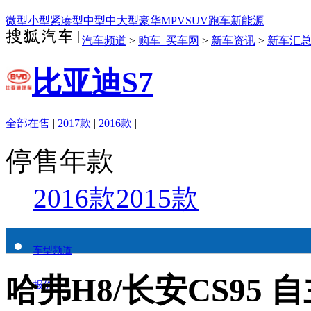
微型
小型
紧凑型
中型
中大型
豪华
MPV
SUV
跑车
新能源
汽车频道
>
购车_买车网
>
新车资讯
>
新车汇
比亚迪S7
全部在售
|
2017款
|
2016款
|
停售年款
2016款
2015款
车型频道
哈弗H8/长安CS95
报价