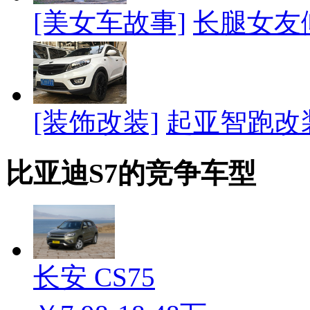
[美女车故事]
长腿女友
[装饰改装]
起亚智跑改
比亚迪S7的竞争车型
长安 CS75