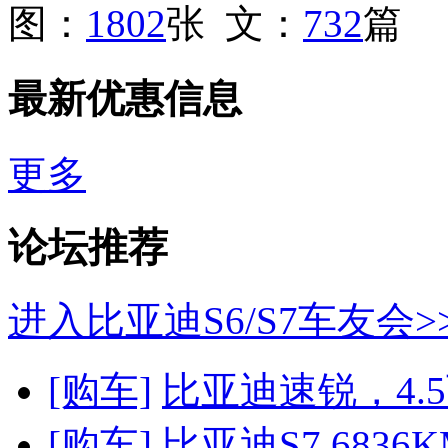
图：
1802
张 文：
732
篇
最新优惠信息
更多
论坛推荐
进入比亚迪S6/S7车友会>
[购车]
比亚迪速锐，4.
[购车]
比亚迪S7 6836