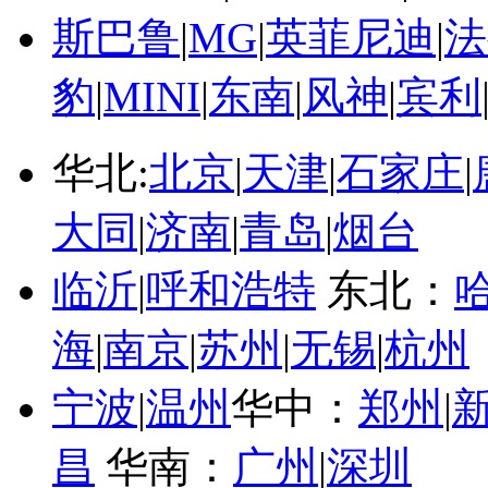
斯巴鲁
|
MG
|
英菲尼迪
|
法
豹
|
MINI
|
东南
|
风神
|
宾利
华北:
北京
|
天津
|
石家庄
|
大同
|
济南
|
青岛
|
烟台
临沂
|
呼和浩特
东北：
海
|
南京
|
苏州
|
无锡
|
杭州
宁波
|
温州
华中：
郑州
|
昌
华南：
广州
|
深圳