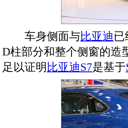
车身侧面与
比亚迪
已
D柱部分和整个侧窗的造
足以证明
比亚迪
S7
是基于