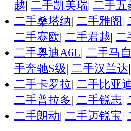
越
|
二手凯美瑞
|
二手五
二手桑塔纳
|
二手雅阁
|
二手赛欧
|
二手君越
|
二
二手奥迪A6L
|
二手马自
手奔驰S级
|
二手汉兰达
二手卡罗拉
|
二手比亚迪
二手普拉多
|
二手锐志
|
二手朗动
|
二手迈锐宝
|