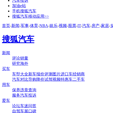
汽车投诉
加油e站
手机搜狐汽车
搜狐汽车移动应用>>
首页
-
新闻
-
军事
-
体育
-
NBA
-
娱乐
-
视频
-
股票
-
IT
-
汽车
-
房产
-
家居
-
搜狐汽车
新闻
评论
销量
研究
海外
买车
车型大全
新车
报价
评测
图片
进口车
经销商
汽车对比
导购
降价
试驾
视频
特惠车
二手车
用车
保养
违章查询
服务
汽车投诉
爱车
论坛
车迷
问答
自驾
车展
口碑