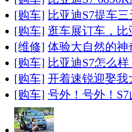
[购车]
比亚迪S7提车三
[购车]
逛车展订车，比亚迪
[维修]
体验大自然的神奇
[购车]
比亚迪S7怎么样？
[购车]
开着速锐迎娶我大
[购车]
号外！号外！S