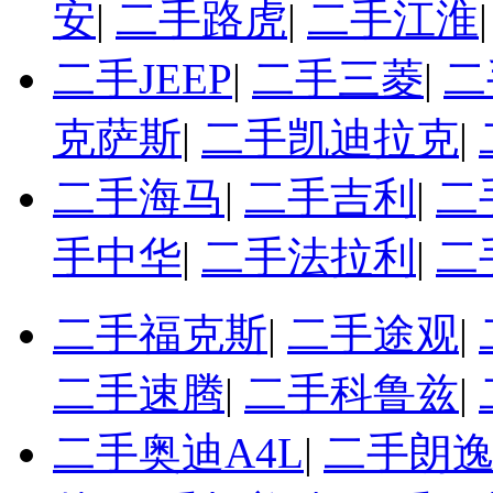
安
|
二手路虎
|
二手江淮
二手JEEP
|
二手三菱
|
二
克萨斯
|
二手凯迪拉克
|
二手海马
|
二手吉利
|
二
手中华
|
二手法拉利
|
二
二手福克斯
|
二手途观
|
二手速腾
|
二手科鲁兹
|
二手奥迪A4L
|
二手朗