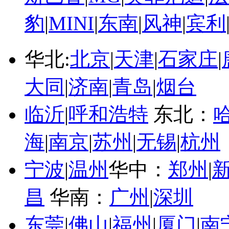
豹
|
MINI
|
东南
|
风神
|
宾利
华北:
北京
|
天津
|
石家庄
|
大同
|
济南
|
青岛
|
烟台
临沂
|
呼和浩特
东北：
海
|
南京
|
苏州
|
无锡
|
杭州
宁波
|
温州
华中：
郑州
|
昌
华南：
广州
|
深圳
东莞
|
佛山
|
福州
|
厦门
|
南