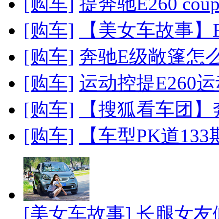
[购车]
提奔驰E260 co
[购车]
【美女车故事】E2
[购车]
奔驰E级敞篷怎么
[购车]
运动控提E260运
[购车]
【搜狐看车团】
[购车]
【车型PK道133期
[美女车故事]
长腿女友