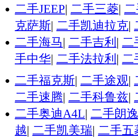
二手JEEP
|
二手三菱
|
二
克萨斯
|
二手凯迪拉克
|
二手海马
|
二手吉利
|
二
手中华
|
二手法拉利
|
二
二手福克斯
|
二手途观
|
二手速腾
|
二手科鲁兹
|
二手奥迪A4L
|
二手朗
越
|
二手凯美瑞
|
二手五