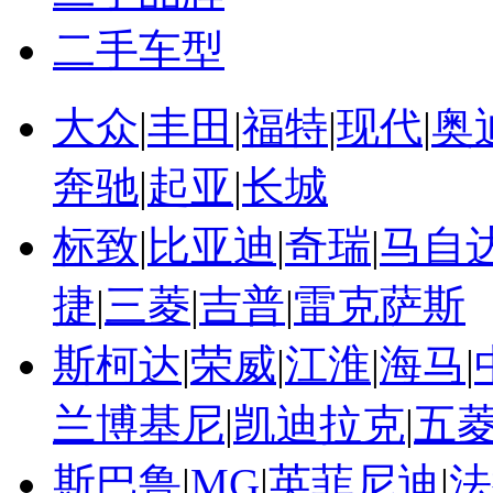
二手车型
大众
|
丰田
|
福特
|
现代
|
奥
奔驰
|
起亚
|
长城
标致
|
比亚迪
|
奇瑞
|
马自
捷
|
三菱
|
吉普
|
雷克萨斯
斯柯达
|
荣威
|
江淮
|
海马
|
兰博基尼
|
凯迪拉克
|
五
斯巴鲁
|
MG
|
英菲尼迪
|
法