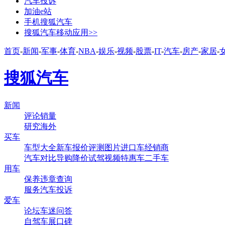
汽车投诉
加油e站
手机搜狐汽车
搜狐汽车移动应用>>
首页
-
新闻
-
军事
-
体育
-
NBA
-
娱乐
-
视频
-
股票
-
IT
-
汽车
-
房产
-
家居
-
搜狐汽车
新闻
评论
销量
研究
海外
买车
车型大全
新车
报价
评测
图片
进口车
经销商
汽车对比
导购
降价
试驾
视频
特惠车
二手车
用车
保养
违章查询
服务
汽车投诉
爱车
论坛
车迷
问答
自驾
车展
口碑