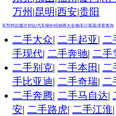
万州
|
昆明
|
西安
|
贵阳
车型对比
|
图片对比
|
汽车报价
|
经销商大全
|
购车计算器
|
违章查询
二手大众
|
二手起亚
|
二
手现代
|
二手奔驰
|
二手
二手别克
|
二手本田
|
二
手比亚迪
|
二手奇瑞
|
二
二手奔腾
|
二手马自达
|
安
|
二手路虎
|
二手江淮