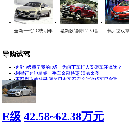
车型
复产
官
全新一代CC或明年
曝新款福特F-150官
卡罗拉双
上市
图
上
导购试驾
·
奔驰S级撞了我的E级！为何下车打人又砸车还逃逸？
看赛车宝贝争奇斗
车模美腿爆乳无惧
·
利星行奔驰星睿二手车金融特惠 清凉来袭
艳
走光
·
不可思议的结果 嘲笑日本车不安全时这些车已拿奖
·
[沈阳]奔驰E级售42.28万元起
·
[无锡]奔驰E级售价42.28万元起 现车在售
·
存在即为合理 北京奔驰E 300运动型深测
·
欧美选手占主流 涡轮增压新车测试回顾
·
做中坚力量 我们测过的宜商宜家涡轮车型!
E级
42.58~62.38万元
·
谁是我们最爱的那个T 最棒涡轮发动机回顾
·
涡轮才是主旋律 TopTest实测增压中型车推荐