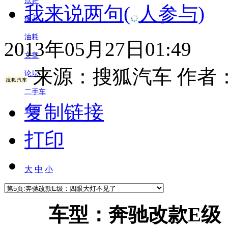
点评
我来说两句
(
人参与)
保养
油耗
2013年05月27日01:49
文章
来源：
搜狐汽车
作者
论坛
二手车
复制链接
更多
打印
大
中
小
车型：奔驰改款E级