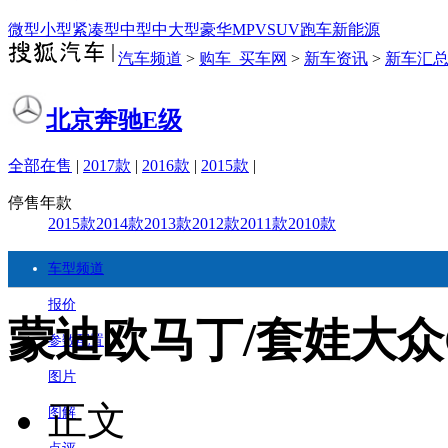
微型
小型
紧凑型
中型
中大型
豪华
MPV
SUV
跑车
新能源
汽车频道
>
购车_买车网
>
新车资讯
>
新车汇
北京奔驰E级
全部在售
|
2017款
|
2016款
|
2015款
|
停售年款
2015款
2014款
2013款
2012款
2011款
2010款
车型频道
报价
蒙迪欧马丁/套娃大众
参数配置
图片
正文
图解