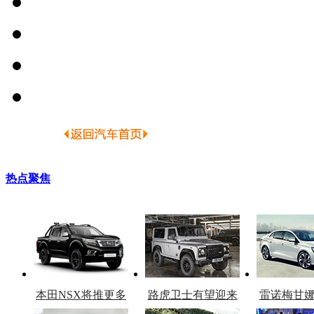
热点聚焦
本田NSX将推更多
路虎卫士有望迎来
雷诺梅甘