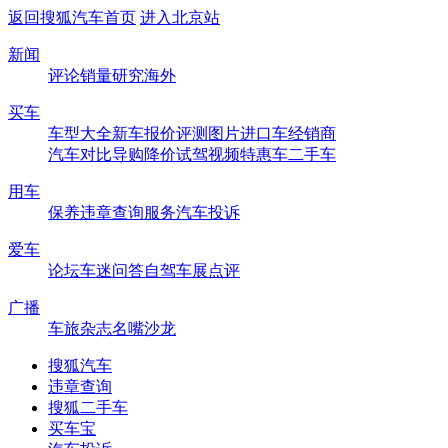
返回搜狐汽车首页
进入北京站
新闻
评论
销量
研究
海外
买车
车型大全
新车
报价
评测
图片
进口车
经销商
汽车对比
导购
降价
试驾
视频
特惠车
二手车
用车
保养
违章查询
服务
汽车投诉
爱车
论坛
车迷
问答
自驾
车展
点评
广播
车旅杂志
名嘴沙龙
搜狐汽车
违章查询
搜狐二手车
买车宝