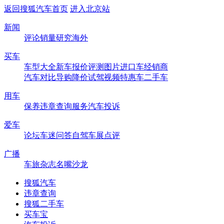
返回搜狐汽车首页
进入北京站
新闻
评论
销量
研究
海外
买车
车型大全
新车
报价
评测
图片
进口车
经销商
汽车对比
导购
降价
试驾
视频
特惠车
二手车
用车
保养
违章查询
服务
汽车投诉
爱车
论坛
车迷
问答
自驾
车展
点评
广播
车旅杂志
名嘴沙龙
搜狐汽车
违章查询
搜狐二手车
买车宝