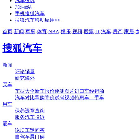
汽车投诉
加油e站
手机搜狐汽车
搜狐汽车移动应用>>
首页
-
新闻
-
军事
-
体育
-
NBA
-
娱乐
-
视频
-
股票
-
IT
-
汽车
-
房产
-
家居
-
搜狐汽车
新闻
评论
销量
研究
海外
买车
车型大全
新车
报价
评测
图片
进口车
经销商
汽车对比
导购
降价
试驾
视频
特惠车
二手车
用车
保养
违章查询
服务
汽车投诉
爱车
论坛
车迷
问答
自驾
车展
口碑