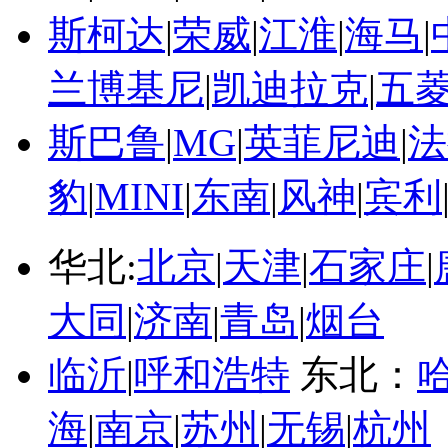
斯柯达
|
荣威
|
江淮
|
海马
|
兰博基尼
|
凯迪拉克
|
五
斯巴鲁
|
MG
|
英菲尼迪
|
法
豹
|
MINI
|
东南
|
风神
|
宾利
华北:
北京
|
天津
|
石家庄
|
大同
|
济南
|
青岛
|
烟台
临沂
|
呼和浩特
东北：
海
|
南京
|
苏州
|
无锡
|
杭州