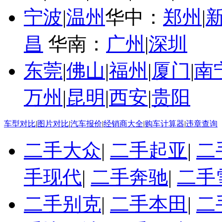
宁波
|
温州
华中：
郑州
|
昌
华南：
广州
|
深圳
东莞
|
佛山
|
福州
|
厦门
|
南
万州
|
昆明
|
西安
|
贵阳
车型对比
|
图片对比
|
汽车报价
|
经销商大全
|
购车计算器
|
违章查询
二手大众
|
二手起亚
|
二
手现代
|
二手奔驰
|
二手
二手别克
|
二手本田
|
二