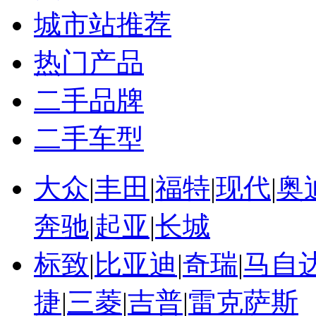
城市站推荐
热门产品
二手品牌
二手车型
大众
|
丰田
|
福特
|
现代
|
奥
奔驰
|
起亚
|
长城
标致
|
比亚迪
|
奇瑞
|
马自
捷
|
三菱
|
吉普
|
雷克萨斯