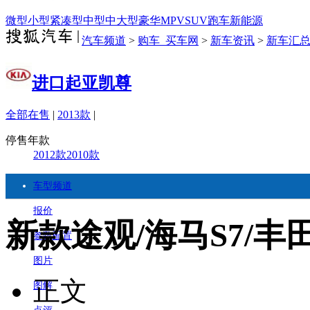
微型
小型
紧凑型
中型
中大型
豪华
MPV
SUV
跑车
新能源
汽车频道
>
购车_买车网
>
新车资讯
>
新车汇
进口起亚凯尊
全部在售
|
2013款
|
停售年款
2012款
2010款
车型频道
报价
新款途观/海马S7/丰
参数配置
图片
正文
图解