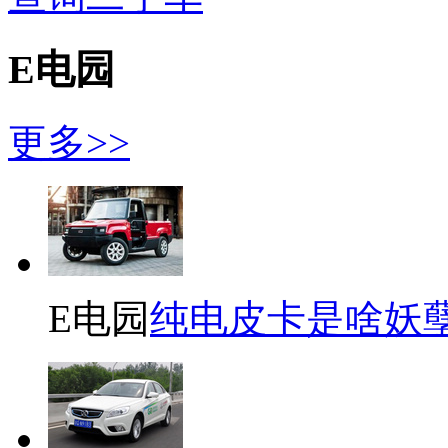
E电园
更多>>
E电园
纯电皮卡是啥妖