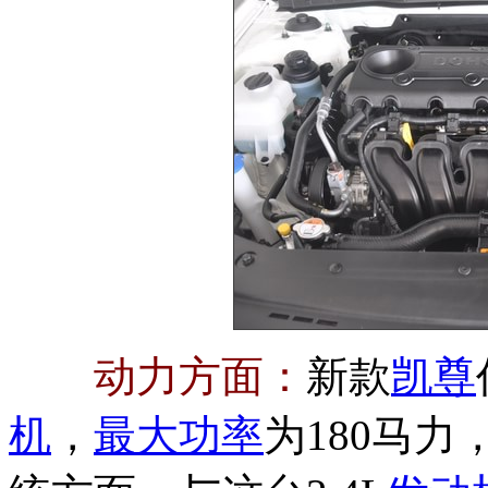
动力方面：
新款
凯尊
机
，
最大功率
为180马力