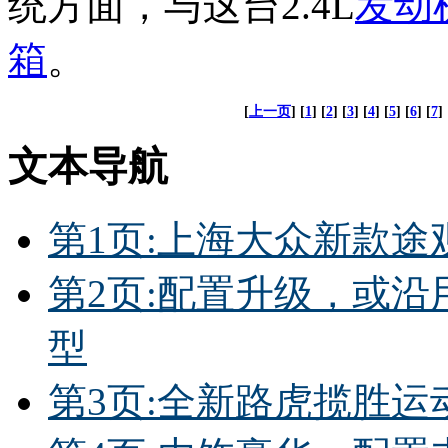
统方面，与这台2.4L
发动
箱
。
[
上一页
] [
1
] [
2
] [
3
] [
4
] [
5
] [
6
] [
7
] 
文本导航
第1页:上海大众新款途
第2页:配置升级，或
型
第3页:全新路虎揽胜运