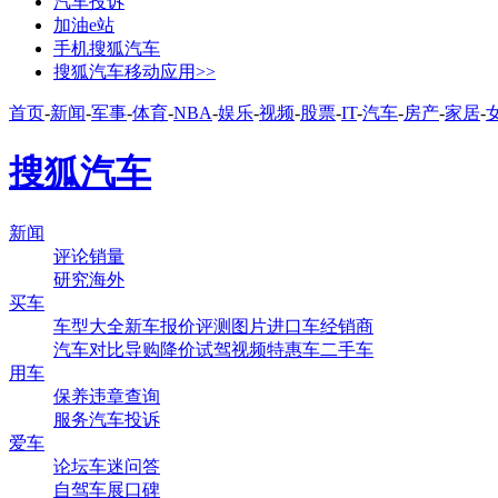
汽车投诉
加油e站
手机搜狐汽车
搜狐汽车移动应用>>
首页
-
新闻
-
军事
-
体育
-
NBA
-
娱乐
-
视频
-
股票
-
IT
-
汽车
-
房产
-
家居
-
搜狐汽车
新闻
评论
销量
研究
海外
买车
车型大全
新车
报价
评测
图片
进口车
经销商
汽车对比
导购
降价
试驾
视频
特惠车
二手车
用车
保养
违章查询
服务
汽车投诉
爱车
论坛
车迷
问答
自驾
车展
口碑