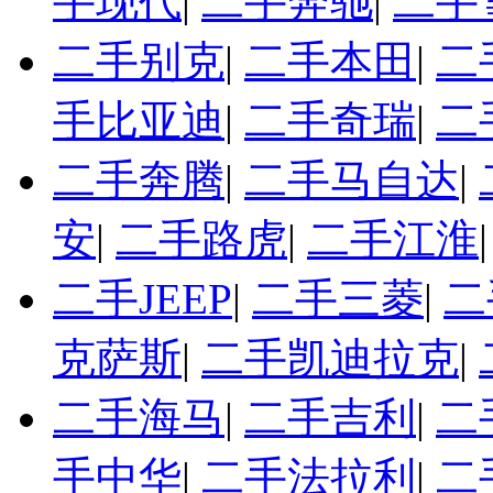
手现代
|
二手奔驰
|
二手
二手别克
|
二手本田
|
二
手比亚迪
|
二手奇瑞
|
二
二手奔腾
|
二手马自达
|
安
|
二手路虎
|
二手江淮
二手JEEP
|
二手三菱
|
二
克萨斯
|
二手凯迪拉克
|
二手海马
|
二手吉利
|
二
手中华
|
二手法拉利
|
二