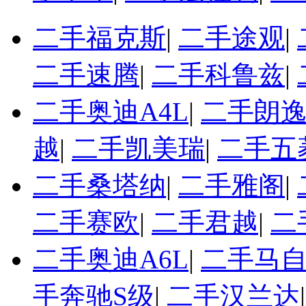
二手福克斯
|
二手途观
|
二手速腾
|
二手科鲁兹
|
二手奥迪A4L
|
二手朗
越
|
二手凯美瑞
|
二手五
二手桑塔纳
|
二手雅阁
|
二手赛欧
|
二手君越
|
二
二手奥迪A6L
|
二手马自
手奔驰S级
|
二手汉兰达