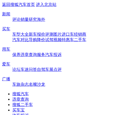
返回搜狐汽车首页
进入北京站
新闻
评论
销量
研究
海外
买车
车型大全
新车
报价
评测
图片
进口车
经销商
汽车对比
导购
降价
试驾
视频
特惠车
二手车
用车
保养
违章查询
服务
汽车投诉
爱车
论坛
车迷
问答
自驾
车展
点评
广播
车旅杂志
名嘴沙龙
搜狐汽车
违章查询
搜狐二手车
买车宝