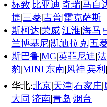
标致
|
比亚迪
|
奇瑞
|
马自
捷
|
三菱
|
吉普
|
雷克萨斯
斯柯达
|
荣威
|
江淮
|
海马
|
兰博基尼
|
凯迪拉克
|
五
斯巴鲁
|
MG
|
英菲尼迪
|
法
豹
|
MINI
|
东南
|
风神
|
宾利
华北:
北京
|
天津
|
石家庄
|
大同
|
济南
|
青岛
|
烟台