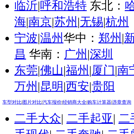
临沂
|
呼和浩特
东北：
海
|
南京
|
苏州
|
无锡
|
杭州
宁波
|
温州
华中：
郑州
|
昌
华南：
广州
|
深圳
东莞
|
佛山
|
福州
|
厦门
|
南
万州
|
昆明
|
西安
|
贵阳
车型对比
|
图片对比
|
汽车报价
|
经销商大全
|
购车计算器
|
违章查询
二手大众
|
二手起亚
|
二