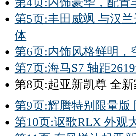
第4页:内饰豪华，配
第5页:丰田威飒 与汉兰
体
第6页:内饰风格鲜明，
第7页:海马S7 轴距26
第8页:起亚新凯尊 全
第9页:辉腾特别限量版
第10页:讴歌RLX 