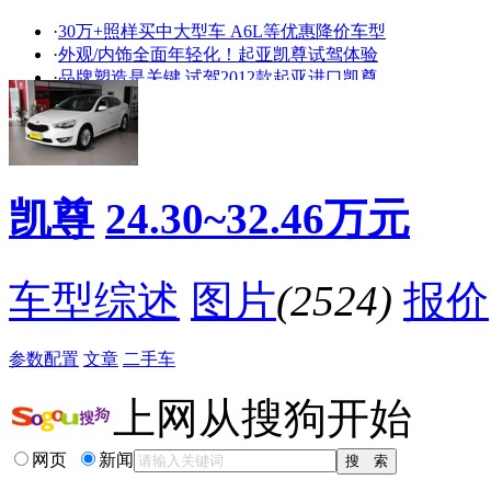
·
30万+照样买中大型车 A6L等优惠降价车型
看赛车宝贝争奇斗
车模美腿爆乳无惧
·
外观/内饰全面年轻化！起亚凯尊试驾体验
艳
走光
·
品牌塑造是关键 试驾2012款起亚进口凯尊
·
新妆席位 起亚凯尊Cadenza首次试驾体验
·
新妆席位 起亚凯尊Cadenza首次试驾体验
·
想说爱你不容易！新雅尊3大竞争对手分析
·
颠覆传统的韩系高端车 起亚凯尊2.4L商务
·
试驾起亚凯尊 感叹其无懈可击的外观冲击
凯尊
24.30~32.46万元
·
感受“越级”驾乘之乐 试驾进口起亚凯尊
·
绚烂之极归于“舒适”试驾进口起亚凯尊
降价促销
车型综述
图片
(2524)
报价
参数配置
文章
二手车
上网从搜狗开始
网页
新闻