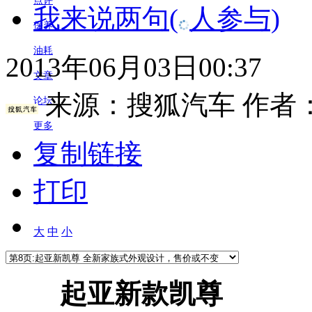
点评
我来说两句
(
人参与)
保养
油耗
2013年06月03日00:37
文章
来源：
搜狐汽车
作者
论坛
更多
复制链接
打印
大
中
小
起亚新款凯尊