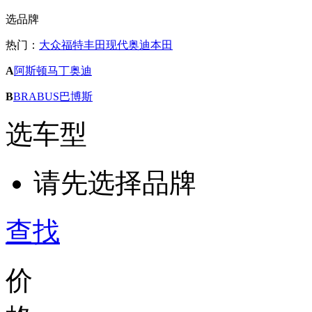
选品牌
热门：
大众
福特
丰田
现代
奥迪
本田
A
阿斯顿马丁
奥迪
B
BRABUS巴博斯
选车型
请先选择品牌
查找
价