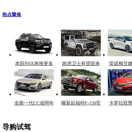
热点聚焦
本田NSX将推更多
路虎卫士有望迎来
雷诺梅甘
车型
复产
官
全新一代CC或明年
曝新款福特F-150官
卡罗拉双
上市
图
上
导购试驾