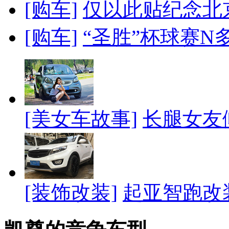
[购车]
仅以此贴纪念北
[购车]
“圣胜”杯球赛N
[美女车故事]
长腿女友
[装饰改装]
起亚智跑改