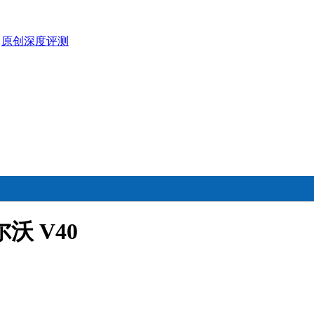
>
原创深度评测
沃 V40