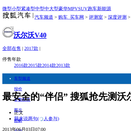
微型
小型
紧凑型
中型
中大型
豪华
MPV
SUV
跑车
新能源
汽车频道
>
购车_买车网
>
评测室
>
深度评测
沃尔沃V40
全部在售
|
2017款
|
停售年款
2016款
2015款
2014款
2013款
车型频道
报价
最安全的“伴侣” 搜狐抢先测沃尔
参数配置
图片
正文
我来说两句
(
人参与)
图解
2013年06月03日07:00