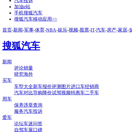
汽车投诉
加油e站
手机搜狐汽车
搜狐汽车移动应用>>
首页
-
新闻
-
军事
-
体育
-
NBA
-
娱乐
-
视频
-
股票
-
IT
-
汽车
-
房产
-
家居
-
搜狐汽车
新闻
评论
销量
研究
海外
买车
车型大全
新车
报价
评测
图片
进口车
经销商
汽车对比
导购
降价
试驾
视频
特惠车
二手车
用车
保养
违章查询
服务
汽车投诉
爱车
论坛
车迷
问答
自驾
车展
口碑