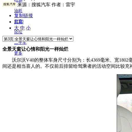
点评
来源：
搜狐汽车
作者：雷宇
油耗
复制链接
打印
文章
大
中
小
论坛
二手车
全景天窗让心情和阳光一样灿烂
更多
沃尔沃V40的整体车身尺寸分别为：长4369毫米、宽1802
间还是相当喜人的。不仅前后排留给驾乘者的活动空间比较充