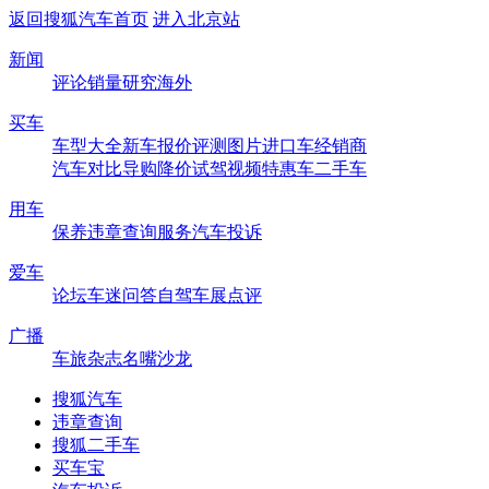
返回搜狐汽车首页
进入北京站
新闻
评论
销量
研究
海外
买车
车型大全
新车
报价
评测
图片
进口车
经销商
汽车对比
导购
降价
试驾
视频
特惠车
二手车
用车
保养
违章查询
服务
汽车投诉
爱车
论坛
车迷
问答
自驾
车展
点评
广播
车旅杂志
名嘴沙龙
搜狐汽车
违章查询
搜狐二手车
买车宝