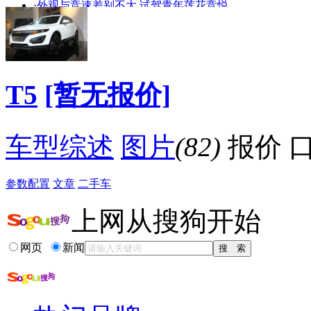
艳
走光
·
外观与竞速差别不大 试驾青年莲花竞悦
·
临近车展 汇总近期京城到店七款SUV车型
·
[新车到店]时尚城市SUV 雷诺Koleos实拍
·
丰田RAV4国产 城市SUV能否变幻大王旗
·
传丰田将推特锐 打造SUV高中低端紧密阵线
·
2009年全球十大城市SUV 八款在中国均有销售
T5
[暂无报价]
·
SUV也运动 奥迪Q7 4.2 TDI-Sline版详解
·
最高让利达到20万元 奥迪Q7豪华SUV导购
降价促销
车型综述
图片
(82)
报价
参数配置
文章
二手车
上网从搜狗开始
网页
新闻