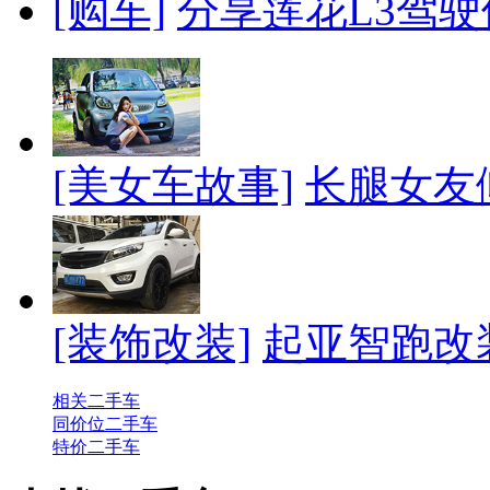
[购车]
分享莲花L3驾驶
[美女车故事]
长腿女友
[装饰改装]
起亚智跑改
相关二手车
同价位二手车
特价二手车