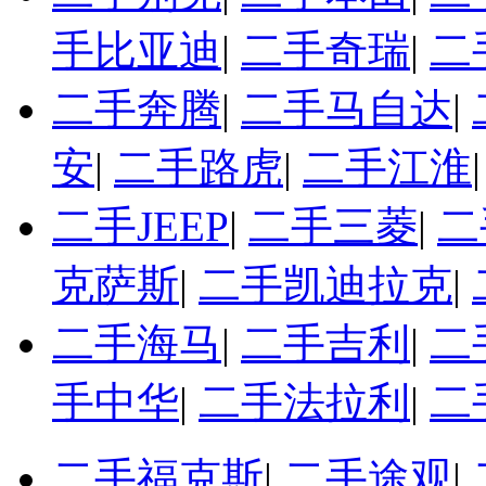
手比亚迪
|
二手奇瑞
|
二
二手奔腾
|
二手马自达
|
安
|
二手路虎
|
二手江淮
二手JEEP
|
二手三菱
|
二
克萨斯
|
二手凯迪拉克
|
二手海马
|
二手吉利
|
二
手中华
|
二手法拉利
|
二
二手福克斯
|
二手途观
|