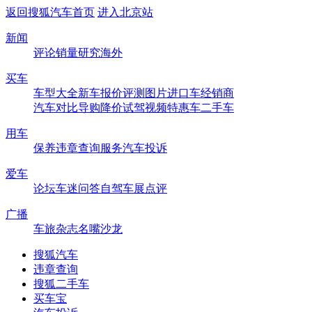
返回搜狐汽车首页
进入北京站
新闻
评论
销量
研究
海外
买车
车型大全
新车
报价
评测
图片
进口车
经销商
汽车对比
导购
降价
试驾
视频
特惠车
二手车
用车
保养
违章查询
服务
汽车投诉
爱车
论坛
车迷
问答
自驾
车展
点评
广播
车旅杂志
名嘴沙龙
搜狐汽车
违章查询
搜狐二手车
买车宝