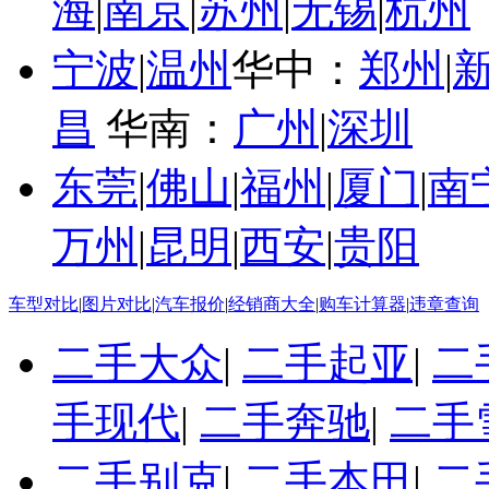
海
|
南京
|
苏州
|
无锡
|
杭州
宁波
|
温州
华中：
郑州
|
昌
华南：
广州
|
深圳
东莞
|
佛山
|
福州
|
厦门
|
南
万州
|
昆明
|
西安
|
贵阳
车型对比
|
图片对比
|
汽车报价
|
经销商大全
|
购车计算器
|
违章查询
二手大众
|
二手起亚
|
二
手现代
|
二手奔驰
|
二手
二手别克
|
二手本田
|
二