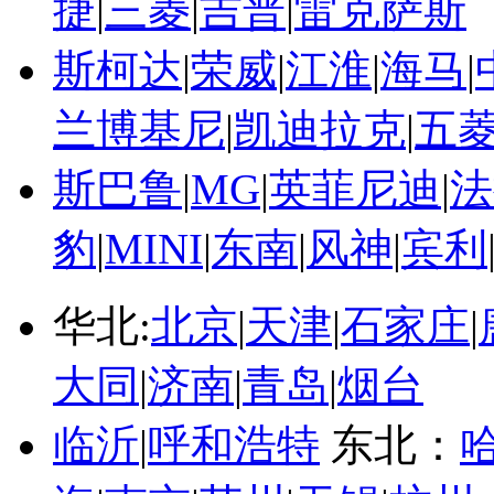
捷
|
三菱
|
吉普
|
雷克萨斯
斯柯达
|
荣威
|
江淮
|
海马
|
兰博基尼
|
凯迪拉克
|
五
斯巴鲁
|
MG
|
英菲尼迪
|
法
豹
|
MINI
|
东南
|
风神
|
宾利
华北:
北京
|
天津
|
石家庄
|
大同
|
济南
|
青岛
|
烟台
临沂
|
呼和浩特
东北：