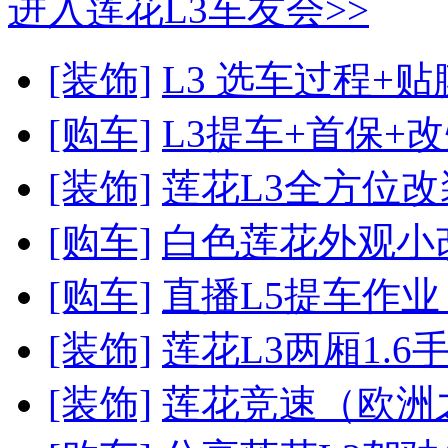
进入莲花L3车友会>>
[装饰]
L3 选车过程+贴
[购车]
L3提车+首保+
[装饰]
莲花L3全方位改
[购车]
白色莲花外观小
[购车]
直播L5提车作
[装饰]
莲花L3两厢1.
[装饰]
莲花竞速（欧洲