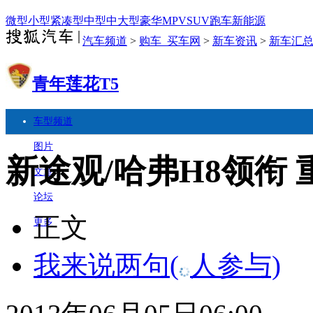
微型
小型
紧凑型
中型
中大型
豪华
MPV
SUV
跑车
新能源
汽车频道
>
购车_买车网
>
新车资讯
>
新车汇
青年莲花T5
车型频道
图片
新途观/哈弗H8领衔
文章
论坛
正文
更多
我来说两句
(
人参与)