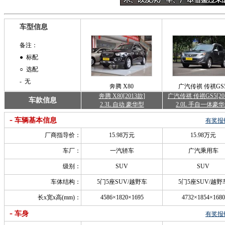
车型信息
备注：
● 标配
○ 选配
- 无
奔腾 X80
广汽传祺 传祺GS
奔腾 X80[2013款]
广汽传祺 传祺GS5[20
车款信息
2.3L 自动 豪华型
2.0L 手自一体豪
-
车辆基本信息
有奖报
厂商指导价：
15.98万元
15.98万元
车厂：
一汽轿车
广汽乘用车
级别：
SUV
SUV
车体结构：
5门5座SUV/越野车
5门5座SUV/越野
长x宽x高(mm)：
4586×1820×1695
4732×1854×1680
-
车身
有奖报