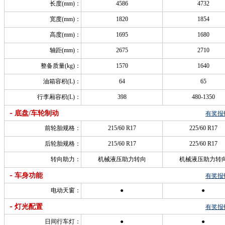
长度(mm)：
4586
4732
宽度(mm)：
1820
1854
高度(mm)：
1695
1680
轴距(mm)：
2675
2710
整备质量(kg)：
1570
1640
油箱容积(L)：
64
65
行李厢容积(L)：
398
480-1350
-
底盘/车轮制动
有奖报
前轮胎规格：
215/60 R17
225/60 R17
后轮胎规格：
215/60 R17
225/60 R17
转向助力：
机械液压助力转向
机械液压助力转
-
车身功能
有奖报
电动天窗：
●
●
-
灯光配置
有奖报
日间行车灯：
●
●