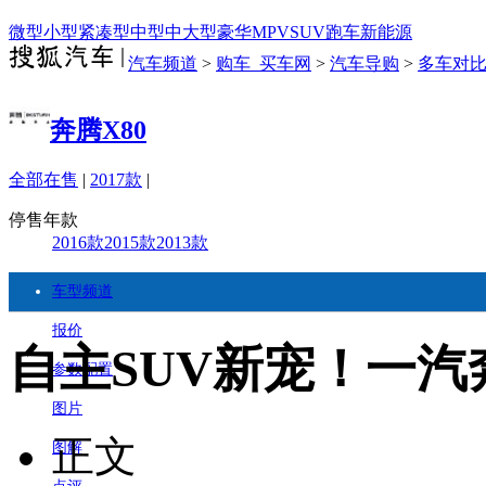
微型
小型
紧凑型
中型
中大型
豪华
MPV
SUV
跑车
新能源
汽车频道
>
购车_买车网
>
汽车导购
>
多车对
奔腾X80
全部在售
|
2017款
|
停售年款
2016款
2015款
2013款
车型频道
报价
自主SUV新宠！一汽
参数配置
图片
正文
图解