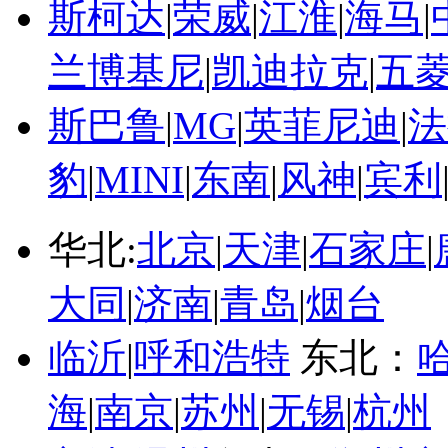
斯柯达
|
荣威
|
江淮
|
海马
|
兰博基尼
|
凯迪拉克
|
五
斯巴鲁
|
MG
|
英菲尼迪
|
法
豹
|
MINI
|
东南
|
风神
|
宾利
华北:
北京
|
天津
|
石家庄
|
大同
|
济南
|
青岛
|
烟台
临沂
|
呼和浩特
东北：
海
|
南京
|
苏州
|
无锡
|
杭州