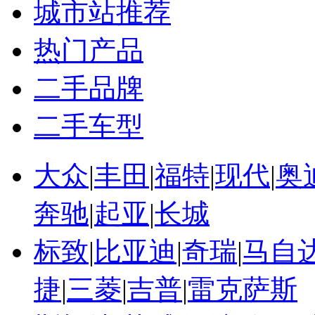
城市站推荐
热门产品
二手品牌
二手车型
大众
|
丰田
|
福特
|
现代
|
奥
奔驰
|
起亚
|
长城
标致
|
比亚迪
|
奇瑞
|
马自
捷
|
三菱
|
吉普
|
雷克萨斯