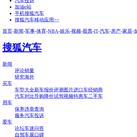
汽车投诉
加油e站
手机搜狐汽车
搜狐汽车移动应用>>
首页
-
新闻
-
军事
-
体育
-
NBA
-
娱乐
-
视频
-
股票
-
IT
-
汽车
-
房产
-
家居
-
搜狐汽车
新闻
评论
销量
研究
海外
买车
车型大全
新车
报价
评测
图片
进口车
经销商
汽车对比
导购
降价
试驾
视频
特惠车
二手车
用车
保养
违章查询
服务
汽车投诉
爱车
论坛
车迷
问答
自驾
车展
口碑