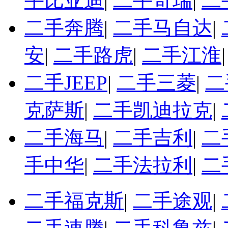
手比亚迪
|
二手奇瑞
|
二
二手奔腾
|
二手马自达
|
安
|
二手路虎
|
二手江淮
二手JEEP
|
二手三菱
|
二
克萨斯
|
二手凯迪拉克
|
二手海马
|
二手吉利
|
二
手中华
|
二手法拉利
|
二
二手福克斯
|
二手途观
|