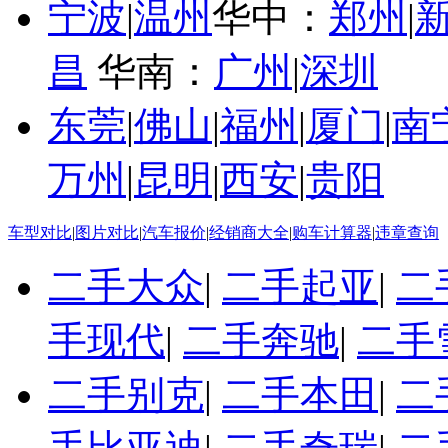
宁波
|
温州
华中：
郑州
|
昌
华南：
广州
|
深圳
东莞
|
佛山
|
福州
|
厦门
|
南
万州
|
昆明
|
西安
|
贵阳
车型对比
|
图片对比
|
汽车报价
|
经销商大全
|
购车计算器
|
违章查询
二手大众
|
二手起亚
|
二
手现代
|
二手奔驰
|
二手
二手别克
|
二手本田
|
二