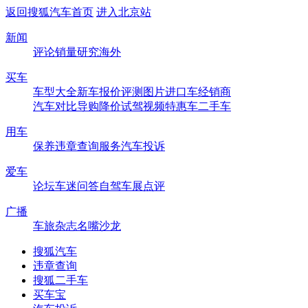
返回搜狐汽车首页
进入北京站
新闻
评论
销量
研究
海外
买车
车型大全
新车
报价
评测
图片
进口车
经销商
汽车对比
导购
降价
试驾
视频
特惠车
二手车
用车
保养
违章查询
服务
汽车投诉
爱车
论坛
车迷
问答
自驾
车展
点评
广播
车旅杂志
名嘴沙龙
搜狐汽车
违章查询
搜狐二手车
买车宝