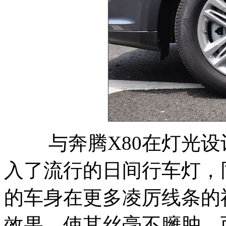
与奔腾X80在灯光设
入了流行的日间行车灯，
的车身在更多凌厉线条的
效果，使其丝毫不臃肿，