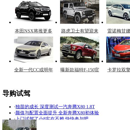
本田NSX将推更多
路虎卫士有望迎来
雷诺梅甘
车型
复产
官
全新一代CC或明年
曝新款福特F-150官
卡罗拉双
上市
图
上
导购试驾
·
独苗的成长 深度测试一汽奔腾X80 1.8T
看赛车宝贝争奇斗
车模美腿爆乳无惧
·
颜值与配置全面提升 全新奔腾X80初体验
艳
走光
·
上门试驾了小8实在不赖 快快参与吧
·
还有呢！新款奔腾X80申报图曝光 或将年内上市