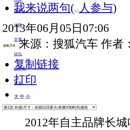
点评
我来说两句
(
人参与)
保养
2013年06月05日07:06
油耗
来源：
搜狐汽车
作者
文章
论坛
复制链接
二手车
打印
更多
大
中
小
2012年自主品牌长城