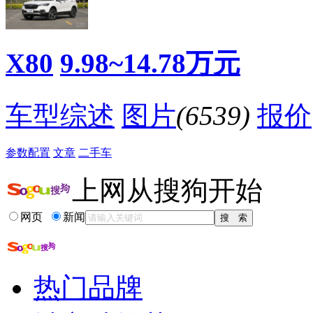
·
天生带“光环” 奔腾X80这样换代不火才怪
·
价高定能得好评？高端自主SUV口碑调查
·
价高能得好评？高端自主SUV口碑调查
·
老婆说奔腾X80颜值高 做工不细致导航不好用
X80
9.98~14.78万元
·
长得帅视野又好 一大波轿跑SUV快杀到？
·
扒新车丨下半年上市 奔腾X80中期改款车型曝光
降价促销
车型综述
图片
(6539)
报价
参数配置
文章
二手车
上网从搜狗开始
网页
新闻
热门品牌