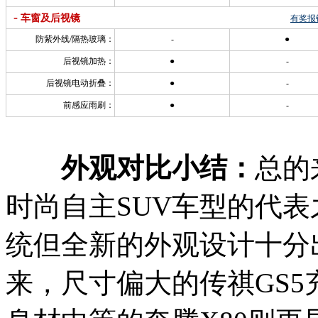
-
车窗及后视镜
有奖报
防紫外线/隔热玻璃：
-
●
后视镜加热：
●
-
后视镜电动折叠：
●
-
前感应雨刷：
●
-
外观对比小结：
总的
时尚自主SUV车型的代
统但全新的外观设计十分
来，尺寸偏大的传祺GS