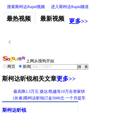
搜索斯柯达Rapid视频
进入斯柯达Rapid频道
最热视频
最新视频
更多>>
上网从搜狗开始
网页
新闻
斯柯达昕锐相关文章
更多>>
·
最高降2.3万元 捷达/凯越等10万合资家轿
·
[长春]斯柯达昕锐订金5000元 一个月提车
·
荆州斯柯达昕锐购车赠氙灯 享12期0利率!
斯柯达
昕锐
·
斯柯达Rapid昕锐惊艳主流A级车-宁波天天