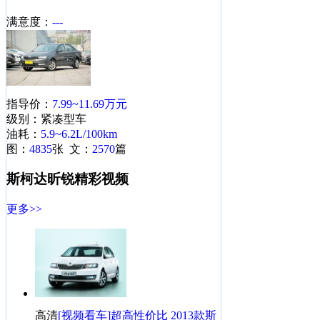
·
盈众斯柯达6周年庆暨昕锐上市 倾情钜惠!
满意度：
---
·
追逐高性价比 十六款低价位配置丰富车型
·
凯越/悦动降2万 昕锐等8款热门车低至8万
·
斗牛红配色 官方推出全新斯柯达昕锐改装
·
[石家庄]斯柯达昕锐少量现车送2千元装饰
指导价：
7.99~11.69万元
·
不仅省油! 锋范等高品质合资紧凑车7万起
级别：紧凑型车
油耗：
5.9~6.2L/100km
斯柯达昕锐相关热帖
更多>>
图：
4835
张 文：
2570
篇
·
斯柯达昕锐怎么样？-记我的1年用车感受
斯柯达昕锐精彩视频
·
斯柯达昕锐怎么样？-记我的1年用车感受
更多>>
·
斯柯达昕锐怎么样？-记我的1年用车感受
·
&quot;昕随我动 锐不可挡 1.4手智淡雅金异地提车迟到
·
说说最近试驾过的几款车
·
环城巡游加车展，昕动被围观，版主大大求精！
·
48小时新晶锐试驾体验摘樱桃搓大虾欢乐度周末！
·
快乐挑战温暖前行试驾斯柯达全新《晶锐》
高清
[视频看车]超高性价比 2013款斯