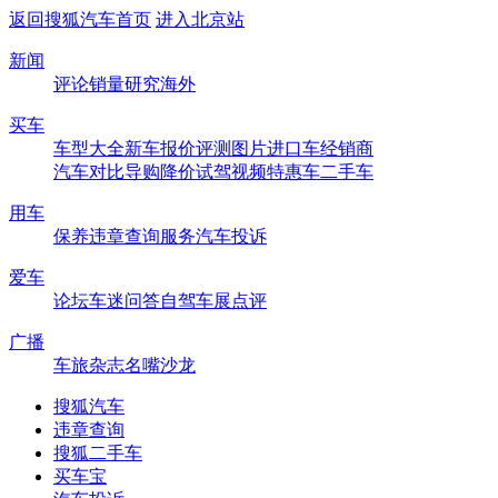
返回搜狐汽车首页
进入北京站
新闻
评论
销量
研究
海外
买车
车型大全
新车
报价
评测
图片
进口车
经销商
汽车对比
导购
降价
试驾
视频
特惠车
二手车
用车
保养
违章查询
服务
汽车投诉
爱车
论坛
车迷
问答
自驾
车展
点评
广播
车旅杂志
名嘴沙龙
搜狐汽车
违章查询
搜狐二手车
买车宝