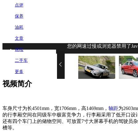
点评
保养
油耗
文章
您的网速过慢或浏览器禁用了Jav
论坛
二手车
更多
视频简介
车身尺寸为长4501mm，宽1706mm，高1469mm，
轴距
为2603
的行李厢空间在同级车中极富竞争力，行李厢采用了低开口设
还有四个车门上的储物空间、可放置7寸大屏幕手机的驾驶员
槽等。