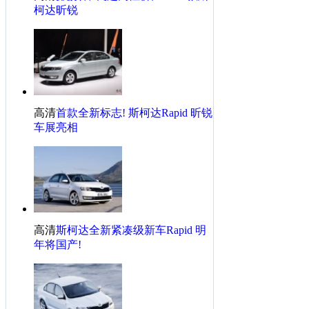
·
从东到西穿城试驾斯柯达全新小晶锐
柯达昕锐
·
只为快乐，全新晶锐试驾体验！
高清
首款全新标志! 斯柯达Rapid 昕锐
车展亮相
高清
斯柯达全新紧凑级新车Rapid 明
年将国产!