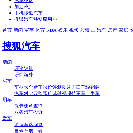
汽车投诉
加油e站
手机搜狐汽车
搜狐汽车移动应用>>
首页
-
新闻
-
军事
-
体育
-
NBA
-
娱乐
-
视频
-
股票
-
IT
-
汽车
-
房产
-
家居
-
搜狐汽车
新闻
评论
销量
研究
海外
买车
车型大全
新车
报价
评测
图片
进口车
经销商
汽车对比
导购
降价
试驾
视频
特惠车
二手车
用车
保养
违章查询
服务
汽车投诉
爱车
论坛
车迷
问答
自驾
车展
口碑