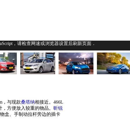
aScript，请检查网速或浏览器设置后刷新页面．
mm，与现款
桑塔纳
相接近。466L
计，方便放入较重的物品。
昕锐
杂物盒、手制动拉杆旁边的插卡