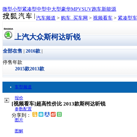
微型
小型
紧凑型
中型
中大型
豪华
MPV
SUV
跑车
新能源
汽车频道
>
购车_买车网
>
视频看车
>
紧凑型
上汽大众斯柯达昕锐
全部在售
|
2016款
|
停售年款
2015款
2013款
车型频道
报价
[视频看车]超高性价比 2013款斯柯达昕锐
参数配置
分享到：
图片
图解