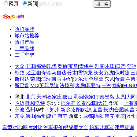
13-06-21
·
公务车市场国产Style! 广汽上汽订单不断
网页
新闻
13-06-19
·
外长换红旗海关总署购荣威 沃尔沃或将成公务
更多关于
公务车 吴松
的新闻>>
热门品牌
相关推荐
城市站推荐
热门产品
2012公务车有名单
二手品牌
益达口香糖 市场竞争
二手车型
食品电商竞争数据
大众
|
丰田
|
福特
|
现代
|
奥迪
|
宝马
|
雪佛兰
|
别克
|
本田
|
日产
|
奔驰
市场竞争战略
标致
|
比亚迪
|
奇瑞
|
马自达
|
铃木
|
雪铁龙
|
长安
|
路虎
|
保时捷
|
三
中国公务车采购目录
斯柯达
|
荣威
|
江淮
|
海马
|
中华
|
沃尔沃
|
全球鹰
|
东风
|
帝豪
|
兰博
市场竞争分析
斯巴鲁
|
MG
|
英菲尼迪
|
法拉利
|
奔腾
|
菲亚特
|
一汽
|
捷豹
|
MINI
|
华北:
北京
|
天津
|
石家庄
|
唐山
|
承德
|
张家口
|
秦皇岛
|
太原
|
大同
|
临沂
|
呼和浩特
东北：
哈尔滨
|
长春
|
沈阳
|
大连
华东：
上海
|
宁波
|
温州
华中：
郑州
|
新乡
|
洛阳
|
武汉
|
宜昌
|
长沙
|
合肥
|
南昌
东莞
|
佛山
|
福州
|
厦门
|
南宁
西部：
成都
|
绵阳
|
南充
|
重庆
|
万州
|
车型对比
|
图片对比
|
汽车报价
|
经销商大全
|
购车计算器
|
违章查询