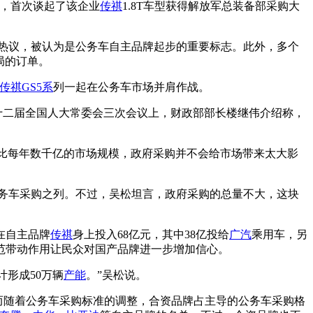
，首次谈起了该企业
传祺
1.8T车型获得解放军总装备部采购大
热议，被认为是公务车自主品牌起步的重要标志。此外，多个
局的订单。
传祺GS5
系
列一起在公务车市场并肩作战。
十二届全国人大常委会三次会议上，财政部部长楼继伟介绍称，
比每年数千亿的市场规模，政府采购并不会给市场带来太大影
公务车采购之列。不过，吴松坦言，政府采购的总量不大，这块
在自主品牌
传祺
身上投入68亿元，其中38亿投给
广汽
乘用车，另
范带动作用让民众对国产品牌进一步增加信心。
计形成50万辆
产能
。”吴松说。
而随着公务车采购标准的调整，合资品牌占主导的公务车采购格