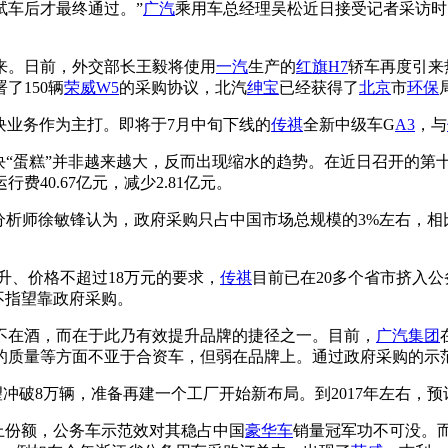
试车后才最终通过。”
广汽
乘用车总经理吴松近日接受记者采访时
。日前，外交部长王毅将使用
一汽
生产的
红旗H7
轿车再度引来
了150辆
荣威W5
的采购协议，北汽
绅宝
已经获得了
北京
市
环保
这块业务作为主打。即将于7月中旬下线的
传祺
全新中级车G
A3
，与
“蛋糕”并非越来越大，反而出现缩水的趋势。在近日召开的第
40.67亿元，减少2.81亿元。
析师徐敏锋认为，政府采购只占中国市场总规模的3%左右，相
8升、价格不超过18万元的要求，
传祺
目前已在20多个省市挤入
不指望靠政府采购。
不在酒，而在于此乃有效提升品牌的捷径之一。目前，
广汽集团
的质量等方面不亚于合资车，但弱在品牌上。通过政府采购的示
有望冲破8万辆，准备再建一个工厂开始新布局。到2017年左右，预
上份额，公务车示范效对其稳占中国
豪华车
销量冠军功不可没。