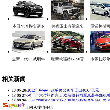
本田NSX将推更多
路虎卫士有望迎来
雷诺梅甘
车型
复产
官
全新一代CC或明年
曝新款福特F-150官
卡罗拉双
上市
图
上
相关新闻
13-06-28
·
2012年中央行政单位公务车支出40.67亿元
看赛车宝贝争奇斗
车模美腿爆乳无惧
13-06-27
·
对于广汽传祺而言,此次获得解放军总装备部机
艳
走光
13-06-26
·
近日,在解放军总装备部机关公务车竞标项目中,
13-06-21
·
传祺公务车预计未来3年每年订单超1000辆
上网从搜狗开始