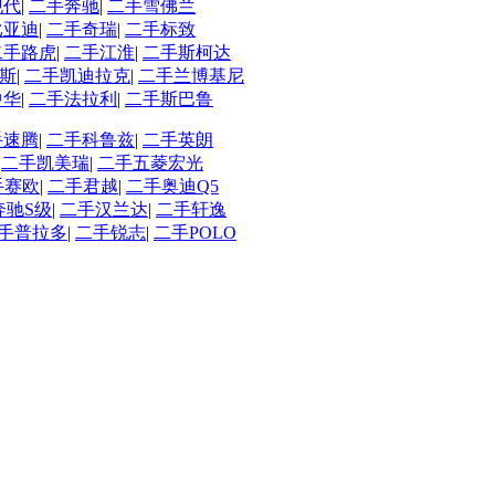
现代
|
二手奔驰
|
二手雪佛兰
比亚迪
|
二手奇瑞
|
二手标致
二手路虎
|
二手江淮
|
二手斯柯达
斯
|
二手凯迪拉克
|
二手兰博基尼
中华
|
二手法拉利
|
二手斯巴鲁
手速腾
|
二手科鲁兹
|
二手英朗
|
二手凯美瑞
|
二手五菱宏光
手赛欧
|
二手君越
|
二手奥迪Q5
奔驰S级
|
二手汉兰达
|
二手轩逸
手普拉多
|
二手锐志
|
二手POLO