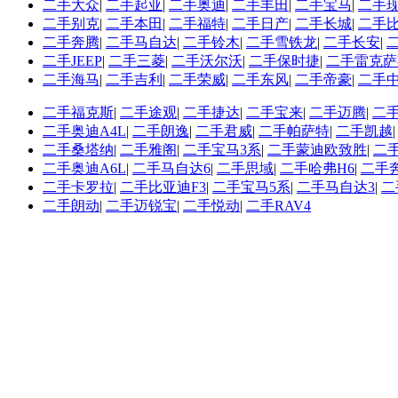
二手大众
|
二手起亚
|
二手奥迪
|
二手丰田
|
二手宝马
|
二手
二手别克
|
二手本田
|
二手福特
|
二手日产
|
二手长城
|
二手
二手奔腾
|
二手马自达
|
二手铃木
|
二手雪铁龙
|
二手长安
|
二手JEEP
|
二手三菱
|
二手沃尔沃
|
二手保时捷
|
二手雷克萨
二手海马
|
二手吉利
|
二手荣威
|
二手东风
|
二手帝豪
|
二手
二手福克斯
|
二手途观
|
二手捷达
|
二手宝来
|
二手迈腾
|
二
二手奥迪A4L
|
二手朗逸
|
二手君威
|
二手帕萨特
|
二手凯越
二手桑塔纳
|
二手雅阁
|
二手宝马3系
|
二手蒙迪欧致胜
|
二
二手奥迪A6L
|
二手马自达6
|
二手思域
|
二手哈弗H6
|
二手
二手卡罗拉
|
二手比亚迪F3
|
二手宝马5系
|
二手马自达3
|
二
二手朗动
|
二手迈锐宝
|
二手悦动
|
二手RAV4