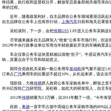
终结果，执行权和监督权分开，解放军总装备部相关领导亲自
单的过程。
近年，随着政策利好，自主品牌在公务车领域逐渐活跃起来
自主品牌在公务车上也有所行动，
上海汽车
日前和海关总署签署
吴松谈到，下一步，会把
传祺GS5
1.8T进入公务车采购
尽管越来越多自主品牌加入“抢食”公务车市场行列，但这块
2012年中央行政事业单位等用当年财政拨款开支的车辆购置及运行费
车企仅靠公务车这块蛋糕难以填饱“肚子”。中原证券汽车分
响，其重点在于引导和鼓励意义。
因符合党政机关采购一般公务用车
发动机
排气量不超过1.
订单占
广汽
乘用车的比重还不超过10%，从长远来讲，该企业
现阶段，力推
传祺
挤入政府公务车采购名单中，醉翁之意
外30亿投给
广汽
研究院。吴松称，如此大的研发投入，自主车
2012年
传祺
销量为3.3万辆，比2011年翻了一倍。“今年
此前，
奥迪
一直牢牢占据中高端公务车采购市场的80%以