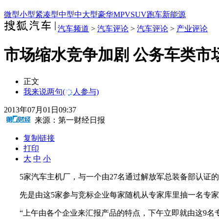
微型
小型
紧凑型
中型
中大型
豪华
MPV
SUV
跑车
新能源
汽车频道
>
汽车评论
>
汽车评论
>
产业评论
市场缩水竞争加剧 公务车类市
正文
我来说两句
(
人参与)
2013年07月01日09:37
来源：
第一财经日报
复制链接
打印
大
中
小
5家汽车主机厂，与一个由27名通过解放军总装备部认证的
先是由这5家参与竞标企业每家随机从专家库里抽一名专家，
“上午由各个企业来汇报产品的特点，下午立即就由这9名