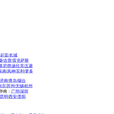
车
|
起亚
|
长城
菱
|
吉普
|
雷克萨斯
基尼
|
凯迪拉克
|
五菱
东南
|
风神
|
宾利
|
更多
济南
|
青岛
|
烟台
南京
|
苏州
|
无锡
|
杭州
华南：
广州
|
深圳
昆明
|
西安
|
贵阳