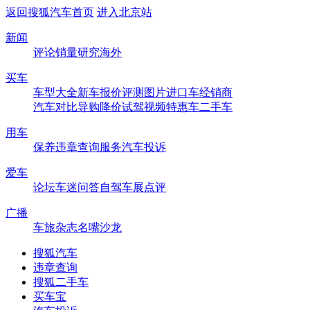
返回搜狐汽车首页
进入北京站
新闻
评论
销量
研究
海外
买车
车型大全
新车
报价
评测
图片
进口车
经销商
汽车对比
导购
降价
试驾
视频
特惠车
二手车
用车
保养
违章查询
服务
汽车投诉
爱车
论坛
车迷
问答
自驾
车展
点评
广播
车旅杂志
名嘴沙龙
搜狐汽车
违章查询
搜狐二手车
买车宝