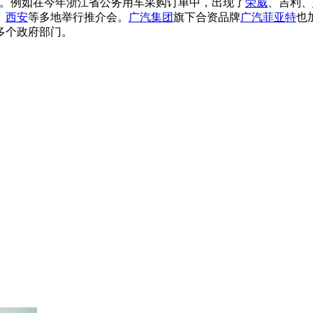
道。例如在今年浙江省公务用车采购订单中，出现了
荣威
、吉利、
、
西安
等多地举行推介会。
广汽集团
旗下合资品牌
广汽菲亚特
也
多个政府部门。