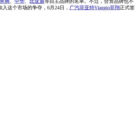
奔腾
、
中华
、
比亚迪
等自主品牌的名单。不过，合资品牌也不
加入这个市场的争夺，6月24日，
广汽菲亚特
Viaggio
菲翔
正式签