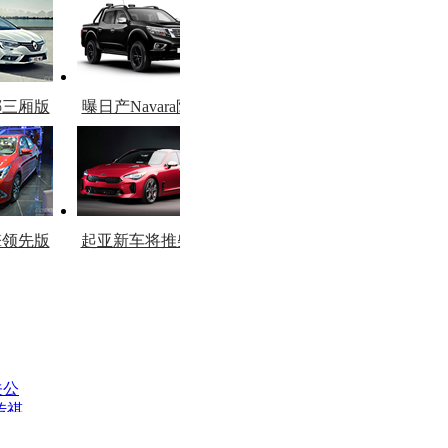
娜三厢版
曝日产Navara限量
图
版
擎领先版
起亚新车将推柴油
市
版
关公
传祺