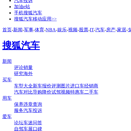
汽车投诉
加油e站
手机搜狐汽车
搜狐汽车移动应用>>
首页
-
新闻
-
军事
-
体育
-
NBA
-
娱乐
-
视频
-
股票
-
IT
-
汽车
-
房产
-
家居
-
搜狐汽车
新闻
评论
销量
研究
海外
买车
车型大全
新车
报价
评测
图片
进口车
经销商
汽车对比
导购
降价
试驾
视频
特惠车
二手车
用车
保养
违章查询
服务
汽车投诉
爱车
论坛
车迷
问答
自驾
车展
口碑