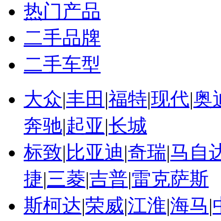
热门产品
二手品牌
二手车型
大众
|
丰田
|
福特
|
现代
|
奥
奔驰
|
起亚
|
长城
标致
|
比亚迪
|
奇瑞
|
马自
捷
|
三菱
|
吉普
|
雷克萨斯
斯柯达
|
荣威
|
江淮
|
海马
|