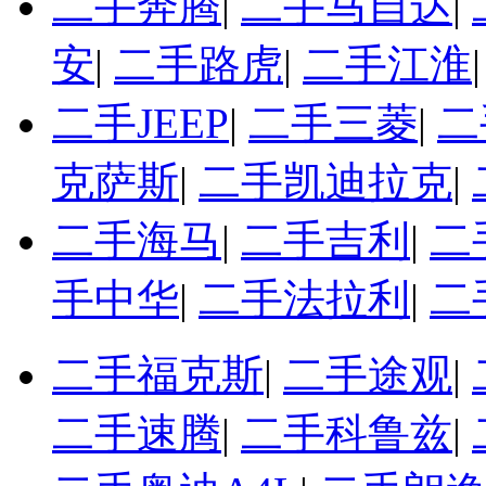
二手奔腾
|
二手马自达
|
安
|
二手路虎
|
二手江淮
二手JEEP
|
二手三菱
|
二
克萨斯
|
二手凯迪拉克
|
二手海马
|
二手吉利
|
二
手中华
|
二手法拉利
|
二
二手福克斯
|
二手途观
|
二手速腾
|
二手科鲁兹
|