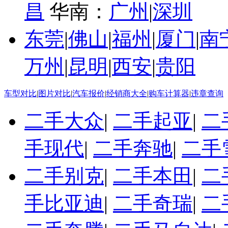
昌
华南：
广州
|
深圳
东莞
|
佛山
|
福州
|
厦门
|
南
万州
|
昆明
|
西安
|
贵阳
车型对比
|
图片对比
|
汽车报价
|
经销商大全
|
购车计算器
|
违章查询
二手大众
|
二手起亚
|
二
手现代
|
二手奔驰
|
二手
二手别克
|
二手本田
|
二
手比亚迪
|
二手奇瑞
|
二