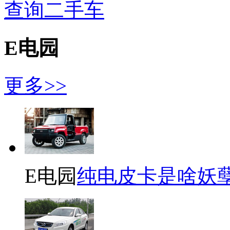
查询二手车
E电园
更多>>
E电园
纯电皮卡是啥妖