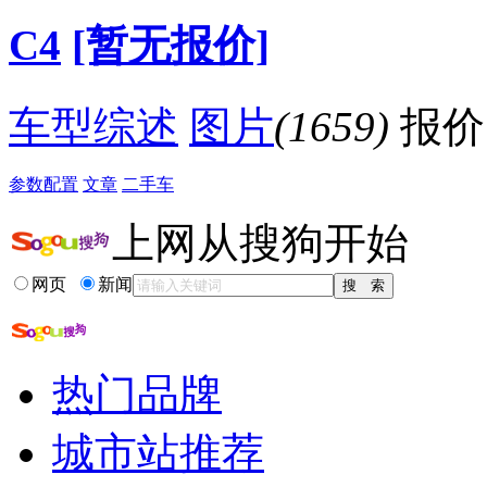
·
走进百姓家的老外 五款20万级进口车导购
C4
[暂无报价]
·
两新锐特色鲜明 15万左右两厢增压车推荐
·
更激进的街头战车 上海车展抢先实拍新C4
降价促销
车型综述
图片
(1659)
报价
参数配置
文章
二手车
上网从搜狗开始
网页
新闻
热门品牌
城市站推荐