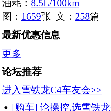
油耗：
8.5L/100km
图：
1659
张 文：
258
篇
最新优惠信息
更多
论坛推荐
进入雪铁龙C4车友会>>
[购车]
论操控,选雪铁龙