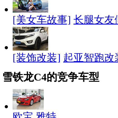
[美女车故事]
长腿女友
[装饰改装]
起亚智跑改
雪铁龙C4的竞争车型
欧宝 雅特