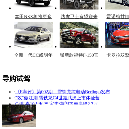
本田NSX将推更多
路虎卫士有望迎来
雷诺梅甘
车型
复产
官
全新一代CC或明年
曝新款福特F-150官
卡罗拉双
上市
图
上
导购试驾
·
《E车评》第002期：雪铁龙纯电动Berlingo发布
看赛车宝贝争奇斗
车模美腿爆乳无惧
·
"效"傲江湖 雪铁龙C4世嘉武汉上市体验营
艳
走光
·
C4世嘉10万起售 宝来/英朗等最高降2.3万
·
雪铁龙新A级车年内上市 有望“新老同售”
·
雪铁龙新A级车动力曝光 1.2T发动机领衔
·
1.6L足够用 五款22万以下省油进口车导购
·
取悦你心 奥迪A3/雪铁龙C4/宝马120i对比