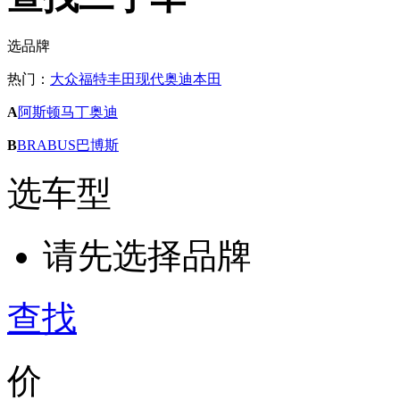
选品牌
热门：
大众
福特
丰田
现代
奥迪
本田
A
阿斯顿马丁
奥迪
B
BRABUS巴博斯
选车型
请先选择品牌
查找
价