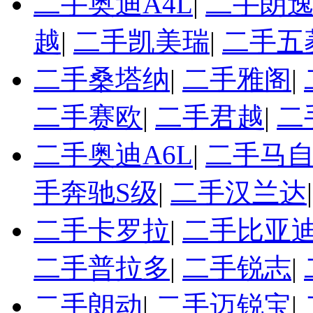
二手奥迪A4L
|
二手朗
越
|
二手凯美瑞
|
二手五
二手桑塔纳
|
二手雅阁
|
二手赛欧
|
二手君越
|
二
二手奥迪A6L
|
二手马自
手奔驰S级
|
二手汉兰达
二手卡罗拉
|
二手比亚迪
二手普拉多
|
二手锐志
|
二手朗动
|
二手迈锐宝
|