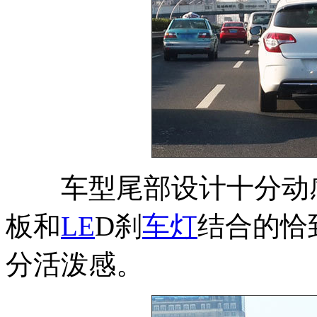
车型尾部设计十分动感
板和
LE
D刹
车灯
结合的恰
分活泼感。