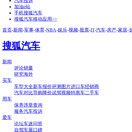
汽车投诉
加油e站
手机搜狐汽车
搜狐汽车移动应用>>
首页
-
新闻
-
军事
-
体育
-
NBA
-
娱乐
-
视频
-
股票
-
IT
-
汽车
-
房产
-
家居
-
搜狐汽车
新闻
评论
销量
研究
海外
买车
车型大全
新车
报价
评测
图片
进口车
经销商
汽车对比
导购
降价
试驾
视频
特惠车
二手车
用车
保养
违章查询
服务
汽车投诉
爱车
论坛
车迷
问答
自驾
车展
口碑