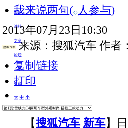
我来说两句
(
人参与)
图解
2013年07月23日10:30
油耗
文章
来源：
搜狐汽车
作者
论坛
复制链接
二手车
打印
更多
大
中
小
【
搜狐汽车
新车
】日