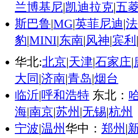
兰博基尼
|
凯迪拉克
|
五
斯巴鲁
|
MG
|
英菲尼迪
|
法
豹
|
MINI
|
东南
|
风神
|
宾利
华北:
北京
|
天津
|
石家庄
|
大同
|
济南
|
青岛
|
烟台
临沂
|
呼和浩特
东北：
海
|
南京
|
苏州
|
无锡
|
杭州
宁波
|
温州
华中：
郑州
|