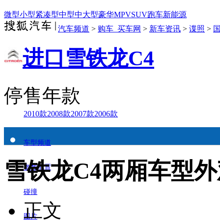
微型
小型
紧凑型
中型
中大型
豪华
MPV
SUV
跑车
新能源
汽车频道
>
购车_买车网
>
新车资讯
>
谍照
>
进口雪铁龙C4
停售年款
2010款
2008款
2007款
2006款
车型频道
雪铁龙C4两厢车型外
参数配置
碰撞
正文
图片