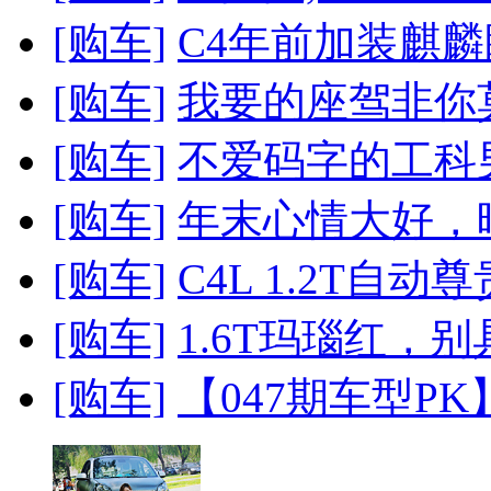
[购车]
C4年前加装麒麟眼
[购车]
我要的座驾非你莫属
[购车]
不爱码字的工科
[购车]
年末心情大好，晒
[购车]
C4L 1.2T自动
[购车]
1.6T玛瑙红，
[购车]
【047期车型PK】C4