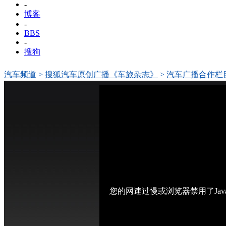
-
博客
-
BBS
-
搜狗
汽车频道
>
搜狐汽车原创广播《车旅杂志》
>
汽车广播合作栏
期
您的网速过慢或浏览器禁用了Jav