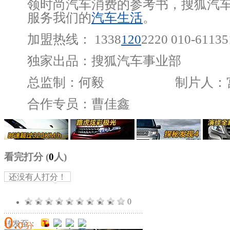
领时尚汽车消费的参考书，搜狐汽
服务我们的
汽车生活
。
加盟热线： 1338
120
2220 010-61135
独家出品：搜狐汽车事业部
总监制：何毅 制片人：
合作专员：曹佳鑫
看完打分
(
0
人)
还没有人打分！
0
0
.
转发至：
0
分