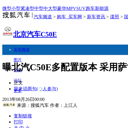
微型
小型
紧凑型
中型
中大型
豪华
MPV
SUV
跑车
新能源
汽车频道
>
购车_买车网
>
新车资讯
>
谍照
>
北京汽车C50E
车型频道
图片
曝北汽C50E多配置版本 采用
文章
论坛
正文
我来说两句
(
人参与)
更多
2013年08月26日00:00
来源：
搜狐汽车
作者：上江人
复制链接
打印
大
中
小