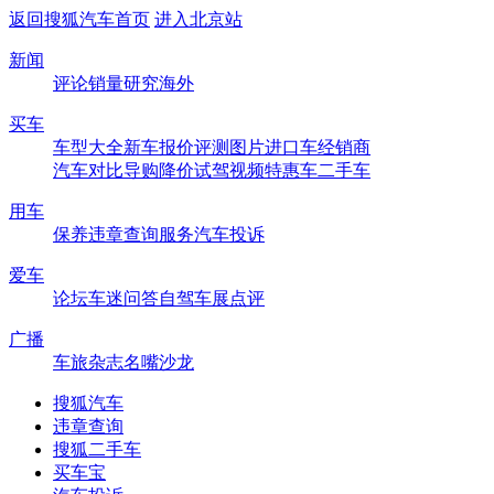
返回搜狐汽车首页
进入北京站
新闻
评论
销量
研究
海外
买车
车型大全
新车
报价
评测
图片
进口车
经销商
汽车对比
导购
降价
试驾
视频
特惠车
二手车
用车
保养
违章查询
服务
汽车投诉
爱车
论坛
车迷
问答
自驾
车展
点评
广播
车旅杂志
名嘴沙龙
搜狐汽车
违章查询
搜狐二手车
买车宝