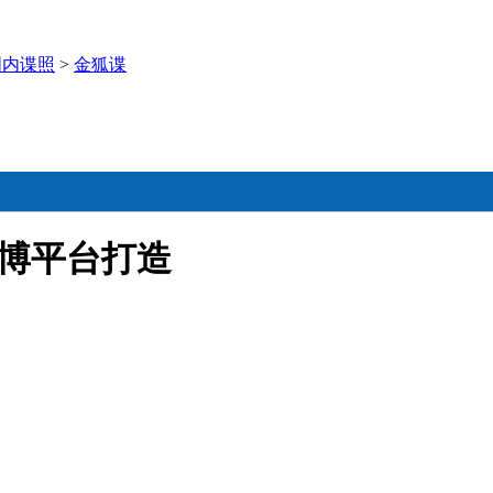
国内谍照
>
金狐谍
萨博平台打造