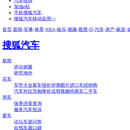
汽车投诉
加油e站
手机搜狐汽车
搜狐汽车移动应用>>
首页
-
新闻
-
军事
-
体育
-
NBA
-
娱乐
-
视频
-
股票
-
IT
-
汽车
-
房产
-
家居
-
搜狐汽车
新闻
评论
销量
研究
海外
买车
车型大全
新车
报价
评测
图片
进口车
经销商
汽车对比
导购
降价
试驾
视频
特惠车
二手车
用车
保养
违章查询
服务
汽车投诉
爱车
论坛
车迷
问答
自驾
车展
口碑