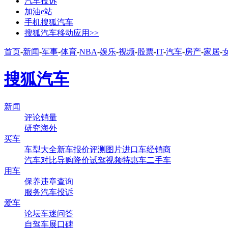
汽车投诉
加油e站
手机搜狐汽车
搜狐汽车移动应用>>
首页
-
新闻
-
军事
-
体育
-
NBA
-
娱乐
-
视频
-
股票
-
IT
-
汽车
-
房产
-
家居
-
搜狐汽车
新闻
评论
销量
研究
海外
买车
车型大全
新车
报价
评测
图片
进口车
经销商
汽车对比
导购
降价
试驾
视频
特惠车
二手车
用车
保养
违章查询
服务
汽车投诉
爱车
论坛
车迷
问答
自驾
车展
口碑