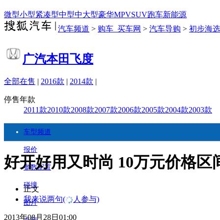
微型
小型
紧凑型
中型
中大型
豪华
MPV
SUV
跑车
新能源
汽车频道
>
购车_买车网
>
汽车导购
>
初步海
广汽本田飞度
全部在售
|
2016款
|
2014款
|
停售年款
2011款
2010款
2008款
2007款
2006款
2005款
2004款
2003款
车型频道
报价
好开好用又时尚 10万元价格区
参数配置
碰撞
正文
我来说两句
(
人参与)
图片
2013年08月28日01:00