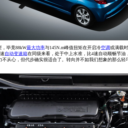
，毕竟88kW
最大功率
与145N.m峰值扭矩在开启冷
空调
或满载
5速
自动变速箱
在同级来看，处于中上水准，比4速自动顺畅节油
力不从心，但代步确实很适合了。转向并不如我们想象的那么轻