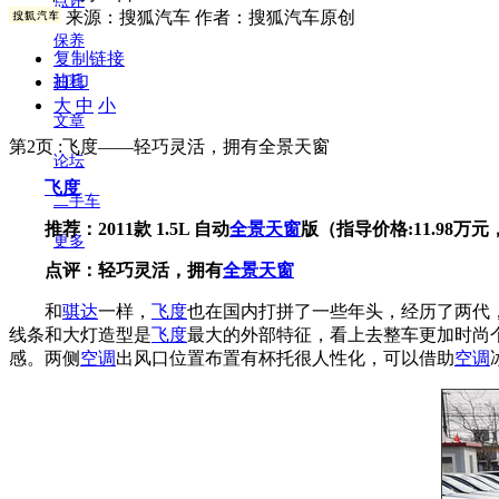
点评
来源：
搜狐汽车
作者：搜狐汽车原创
保养
复制链接
打印
油耗
大
中
小
文章
第2页 :飞度——轻巧灵活，拥有全景天窗
论坛
飞度
二手车
推荐：2011款 1.5L 自动
全景天窗
版（指导价格:11.98万元
更多
点评：轻巧灵活，拥有
全景天窗
和
骐达
一样，
飞度
也在国内打拼了一些年头，经历了两代
线条和大灯造型是
飞度
最大的外部特征，看上去整车更加时尚
感。两侧
空调
出风口位置布置有杯托很人性化，可以借助
空调