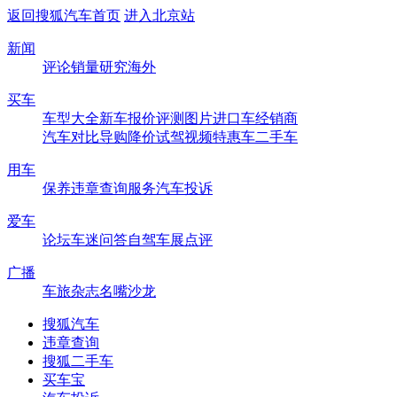
返回搜狐汽车首页
进入北京站
新闻
评论
销量
研究
海外
买车
车型大全
新车
报价
评测
图片
进口车
经销商
汽车对比
导购
降价
试驾
视频
特惠车
二手车
用车
保养
违章查询
服务
汽车投诉
爱车
论坛
车迷
问答
自驾
车展
点评
广播
车旅杂志
名嘴沙龙
搜狐汽车
违章查询
搜狐二手车
买车宝