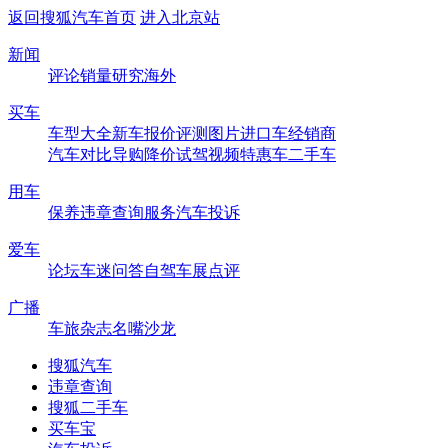
返回搜狐汽车首页
进入北京站
新闻
评论
销量
研究
海外
买车
车型大全
新车
报价
评测
图片
进口车
经销商
汽车对比
导购
降价
试驾
视频
特惠车
二手车
用车
保养
违章查询
服务
汽车投诉
爱车
论坛
车迷
问答
自驾
车展
点评
广播
车旅杂志
名嘴沙龙
搜狐汽车
违章查询
搜狐二手车
买车宝