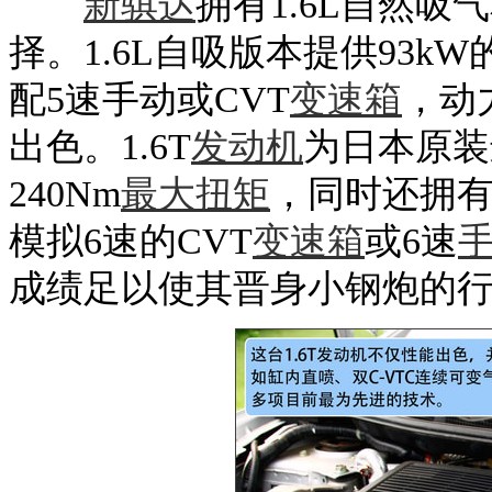
新骐达
拥有1.6L自然吸
择。1.6L自吸版本提供93kW
配5速手动或CVT
变速箱
，动
出色。1.6T
发动机
为日本原装
240Nm
最大扭矩
，同时还拥
模拟6速的CVT
变速箱
或6速
成绩足以使其晋身小钢炮的