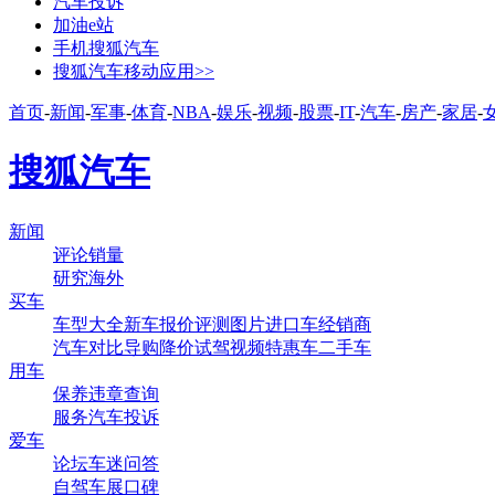
汽车投诉
加油e站
手机搜狐汽车
搜狐汽车移动应用>>
首页
-
新闻
-
军事
-
体育
-
NBA
-
娱乐
-
视频
-
股票
-
IT
-
汽车
-
房产
-
家居
-
搜狐汽车
新闻
评论
销量
研究
海外
买车
车型大全
新车
报价
评测
图片
进口车
经销商
汽车对比
导购
降价
试驾
视频
特惠车
二手车
用车
保养
违章查询
服务
汽车投诉
爱车
论坛
车迷
问答
自驾
车展
口碑