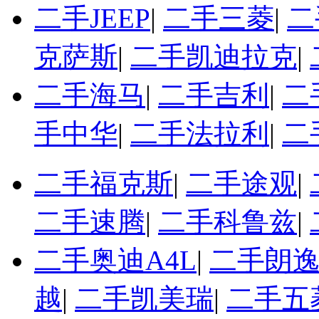
二手JEEP
|
二手三菱
|
二
克萨斯
|
二手凯迪拉克
|
二手海马
|
二手吉利
|
二
手中华
|
二手法拉利
|
二
二手福克斯
|
二手途观
|
二手速腾
|
二手科鲁兹
|
二手奥迪A4L
|
二手朗
越
|
二手凯美瑞
|
二手五