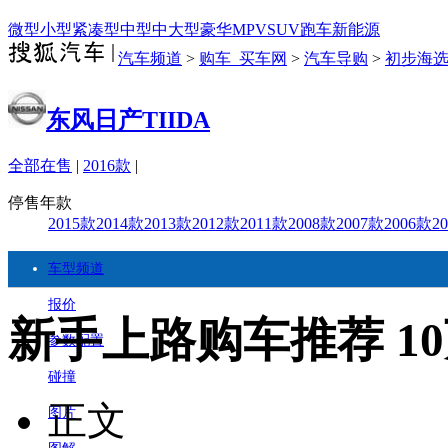
微型
小型
紧凑型
中型
中大型
豪华
MPV
SUV
跑车
新能源
汽车频道
>
购车_买车网
>
汽车导购
>
初步海
东风日产TIIDA
全部在售
|
2016款
|
停售年款
2015款
2014款
2013款
2012款
2011款
2008款
2007款
2006款
2
车型频道
报价
新手上路购车推荐 1
参数配置
碰撞
正文
图片