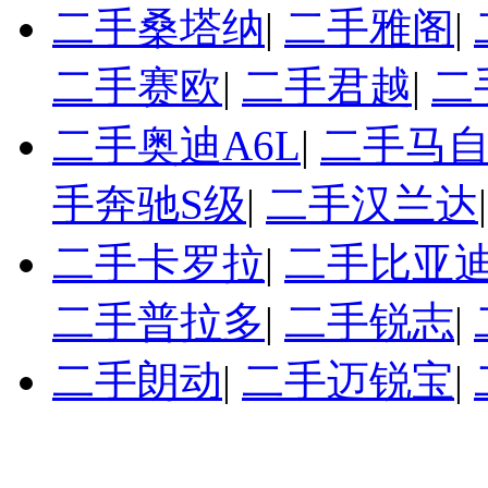
二手桑塔纳
|
二手雅阁
|
二手赛欧
|
二手君越
|
二
二手奥迪A6L
|
二手马自
手奔驰S级
|
二手汉兰达
二手卡罗拉
|
二手比亚迪
二手普拉多
|
二手锐志
|
二手朗动
|
二手迈锐宝
|