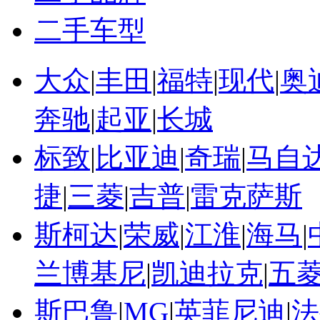
二手车型
大众
|
丰田
|
福特
|
现代
|
奥
奔驰
|
起亚
|
长城
标致
|
比亚迪
|
奇瑞
|
马自
捷
|
三菱
|
吉普
|
雷克萨斯
斯柯达
|
荣威
|
江淮
|
海马
|
兰博基尼
|
凯迪拉克
|
五
斯巴鲁
|
MG
|
英菲尼迪
|
法