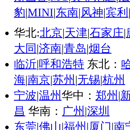
豹
|
MINI
|
东南
|
风神
|
宾利
华北:
北京
|
天津
|
石家庄
|
大同
|
济南
|
青岛
|
烟台
临沂
|
呼和浩特
东北：
海
|
南京
|
苏州
|
无锡
|
杭州
宁波
|
温州
华中：
郑州
|
昌
华南：
广州
|
深圳
东莞
|
佛山
|
福州
|
厦门
|
南