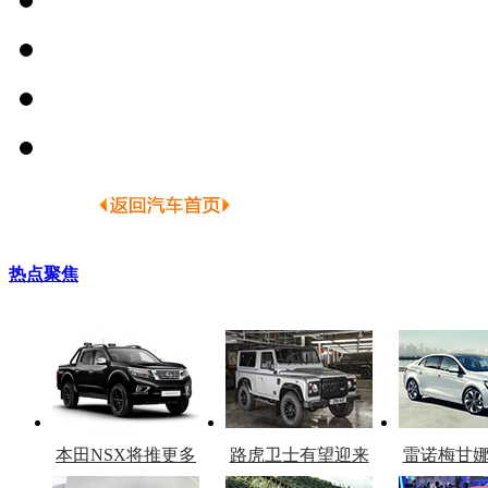
热点聚焦
本田NSX将推更多
路虎卫士有望迎来
雷诺梅甘
车型
复产
官