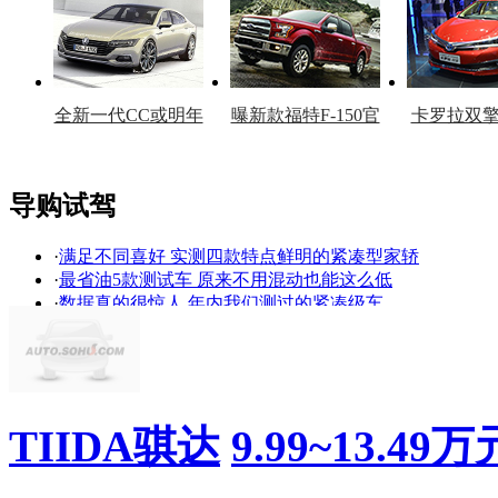
全新一代CC或明年
曝新款福特F-150官
卡罗拉双
上市
图
上
导购试驾
·
满足不同喜好 实测四款特点鲜明的紧凑型家轿
看赛车宝贝争奇斗
车模美腿爆乳无惧
·
最省油5款测试车 原来不用混动也能这么低
艳
走光
·
数据真的很惊人 年内我们测过的紧凑级车
·
用测试数据帮你选 今年最值得关注的紧凑型车
·
真测试真数据 五款最省油车型竟然是它们
·
居家男换上运动装 日产骐达深度评测
·
东风日产助威西樵山马拉松?新TIIDA动起来
·
国产车该咋办?合资车最低5.98万！买了无压力
TIIDA骐达
9.99~13.49万
·
新生代TIIDA 动感上市 全国售价9.99万元起
·
谁才是两厢之王 新TIIDA单挑高尔夫&福克斯