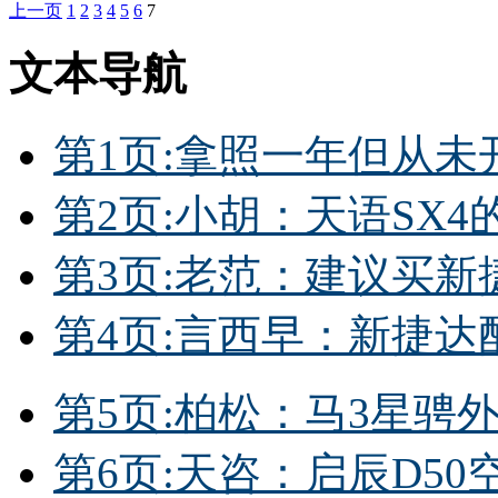
上一页
1
2
3
4
5
6
7
文本导航
第1页:拿照一年但从
第2页:小胡：天语SX4的
第3页:老范：建议买新
第4页:言西早：新捷达
第5页:柏松：马3星骋
第6页:天咨：启辰D5