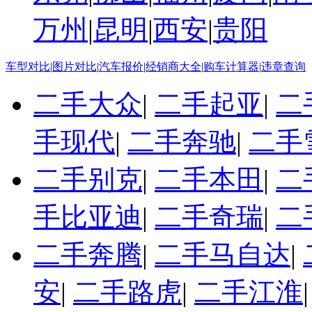
万州
|
昆明
|
西安
|
贵阳
车型对比
|
图片对比
|
汽车报价
|
经销商大全
|
购车计算器
|
违章查询
二手大众
|
二手起亚
|
二
手现代
|
二手奔驰
|
二手
二手别克
|
二手本田
|
二
手比亚迪
|
二手奇瑞
|
二
二手奔腾
|
二手马自达
|
安
|
二手路虎
|
二手江淮