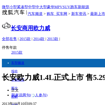
微型
小型
紧凑型
中型
中大型
豪华
MPV
SUV
跑车
新能源
汽车频道
>
购车_买车网
>
新车资讯
>
最新上
长安商用欧力威
全部在售
|
2015款
|
2014款
|
2013款
|
停售年款
2015款
车型频道
报价
长安欧力威1.4L正式上市 售5.29-
参数配置
图片
正文
我来说两句
(
人参与)
图解
2013年10月10日09:37