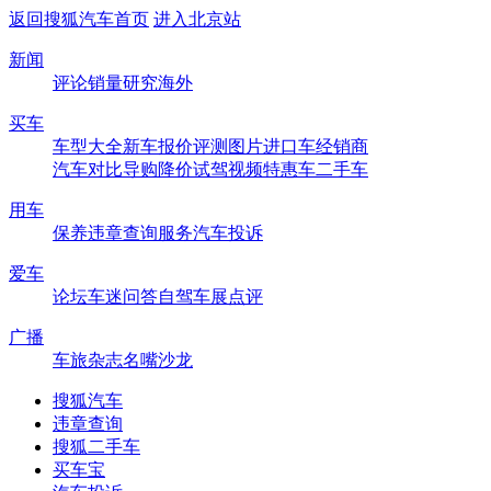
返回搜狐汽车首页
进入北京站
新闻
评论
销量
研究
海外
买车
车型大全
新车
报价
评测
图片
进口车
经销商
汽车对比
导购
降价
试驾
视频
特惠车
二手车
用车
保养
违章查询
服务
汽车投诉
爱车
论坛
车迷
问答
自驾
车展
点评
广播
车旅杂志
名嘴沙龙
搜狐汽车
违章查询
搜狐二手车
买车宝