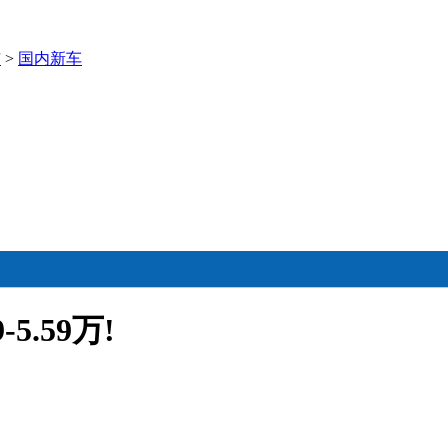
市
>
国内新车
5.59万!