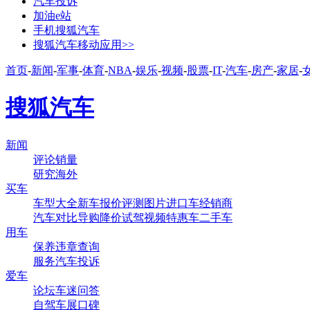
汽车投诉
加油e站
手机搜狐汽车
搜狐汽车移动应用>>
首页
-
新闻
-
军事
-
体育
-
NBA
-
娱乐
-
视频
-
股票
-
IT
-
汽车
-
房产
-
家居
-
搜狐汽车
新闻
评论
销量
研究
海外
买车
车型大全
新车
报价
评测
图片
进口车
经销商
汽车对比
导购
降价
试驾
视频
特惠车
二手车
用车
保养
违章查询
服务
汽车投诉
爱车
论坛
车迷
问答
自驾
车展
口碑