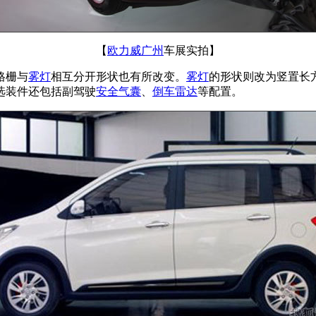
【
欧力威
广州
车展实拍】
格栅与
雾灯
相互分开形状也有所改变。
雾灯
的形状则改为竖置长
选装件还包括副驾驶
安全气囊
、
倒车雷达
等配置。