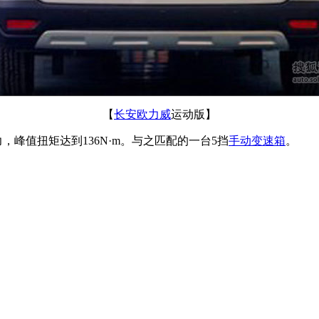
【
长安欧力威
运动版】
力，峰值扭矩达到136N·m。与之匹配的一台5挡
手动变速箱
。