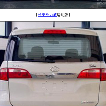
【
长安欧力威
运动版】