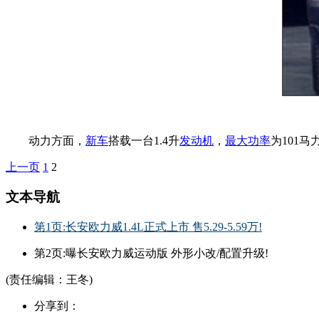
动力方面，
新车
搭载一台1.4升
发动机
，
最大功率
为101马
上一页
1
2
文本导航
第1页:长安欧力威1.4L正式上市 售5.29-5.59万!
第2页:曝长安欧力威运动版 外形小改/配置升级!
(责任编辑：王冬)
分享到：