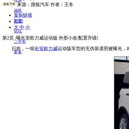
点评
来源：
搜狐汽车
作者：王冬
油耗
复制链接
打印
文章
大
中
小
论坛
第2页 :曝长安欧力威运动版 外形小改/配置升级!
二手车
日前，一组
长安欧力威
运动版车型的无伪装谍照被曝光，
更多