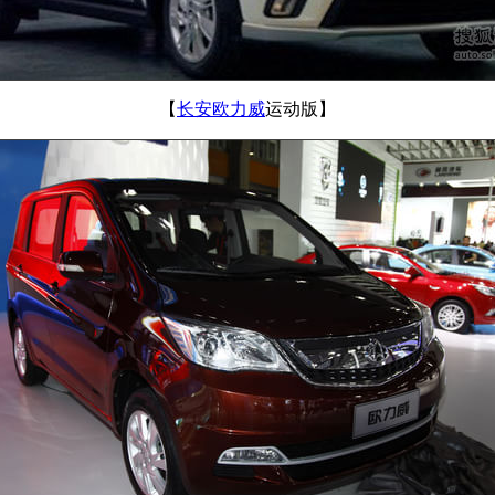
【
长安欧力威
运动版】