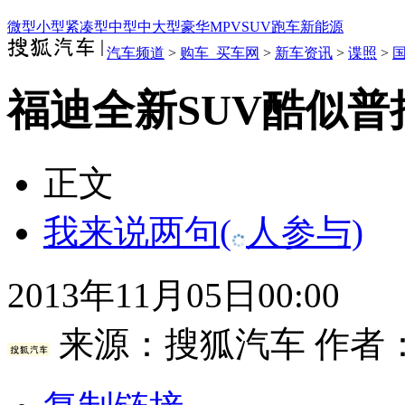
微型
小型
紧凑型
中型
中大型
豪华
MPV
SUV
跑车
新能源
汽车频道
>
购车_买车网
>
新车资讯
>
谍照
>
福迪全新SUV酷似普
正文
我来说两句
(
人参与)
2013年11月05日00:00
来源：
搜狐汽车
作者：