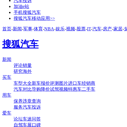
汽车投诉
加油e站
手机搜狐汽车
搜狐汽车移动应用>>
首页
-
新闻
-
军事
-
体育
-
NBA
-
娱乐
-
视频
-
股票
-
IT
-
汽车
-
房产
-
家居
-
搜狐汽车
新闻
评论
销量
研究
海外
买车
车型大全
新车
报价
评测
图片
进口车
经销商
汽车对比
导购
降价
试驾
视频
特惠车
二手车
用车
保养
违章查询
服务
汽车投诉
爱车
论坛
车迷
问答
自驾
车展
口碑