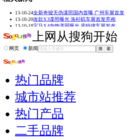
13-10-24
全新奇骏无伪谍照国内首曝 广州车展首发
看赛车宝贝争奇斗
车模美腿爆乳无惧
13-10-20
改款X3谍照曝光 洛杉矶车展首发亮相
艳
走光
13-10-18
宝马X4内饰谍照曝光 底特律车展发布
13-10-16
2014款众泰Z300谍照 或将现身杭州车展!
上网从搜狗开始
13-09-07
现代新伊兰特谍照曝光 洛杉矶车展亮相
13-09-04
宝马1系GT谍照曝光 或亮相法兰克福车展
网页
新闻
更多关于
谍照 福迪
的新闻>>
相关推荐
热门品牌
福迪柴油探索者三suv
福迪新款suv谍照
城市站推荐
2014别克全新suv
2013广州车展首发...
热门产品
福迪全新suv
纳智捷全新紧凑型...
二手品牌