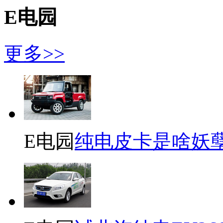
E电园
更多>>
E电园
纯电皮卡是啥妖