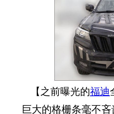
【之前曝光的
福迪
巨大的格栅条毫不吝啬