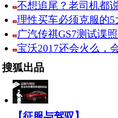
不想追尾？老司机都说
理性买车必须克服的5大
广汽传祺GS7测试谍
宝沃2017还会火么
搜狐出品
【征服与驾驭】