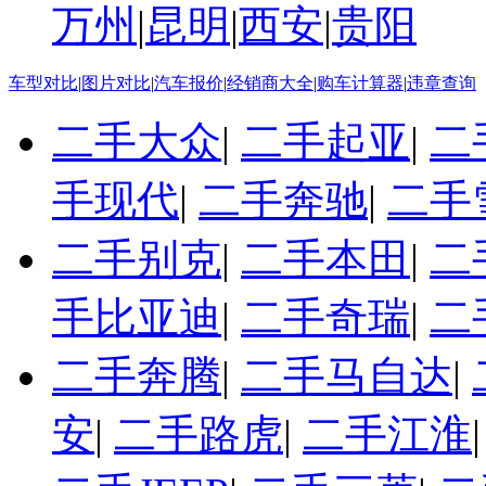
万州
|
昆明
|
西安
|
贵阳
车型对比
|
图片对比
|
汽车报价
|
经销商大全
|
购车计算器
|
违章查询
二手大众
|
二手起亚
|
二
手现代
|
二手奔驰
|
二手
二手别克
|
二手本田
|
二
手比亚迪
|
二手奇瑞
|
二
二手奔腾
|
二手马自达
|
安
|
二手路虎
|
二手江淮