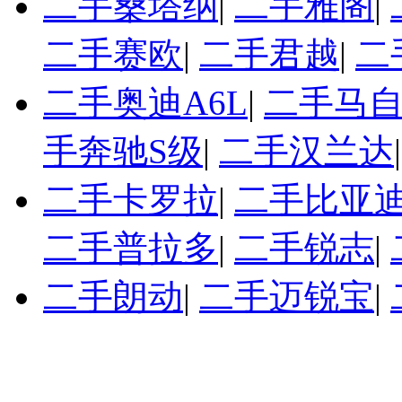
二手桑塔纳
|
二手雅阁
|
二手赛欧
|
二手君越
|
二
二手奥迪A6L
|
二手马自
手奔驰S级
|
二手汉兰达
二手卡罗拉
|
二手比亚迪
二手普拉多
|
二手锐志
|
二手朗动
|
二手迈锐宝
|