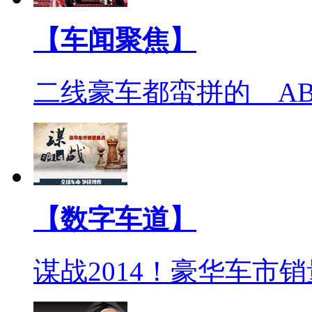
【车闻聚焦】
二线豪车都蛮拼的 A
【数字车道】
谋战2014！豪华车市