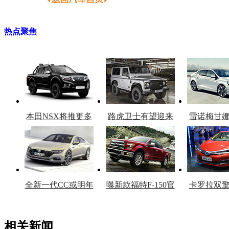
热点聚焦
本田NSX将推更多
路虎卫士有望迎来
雷诺梅甘
车型
复产
官
全新一代CC或明年
曝新款福特F-150官
卡罗拉双
上市
图
上
相关新闻