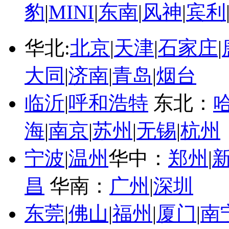
豹
|
MINI
|
东南
|
风神
|
宾利
华北:
北京
|
天津
|
石家庄
|
大同
|
济南
|
青岛
|
烟台
临沂
|
呼和浩特
东北：
海
|
南京
|
苏州
|
无锡
|
杭州
宁波
|
温州
华中：
郑州
|
昌
华南：
广州
|
深圳
东莞
|
佛山
|
福州
|
厦门
|
南