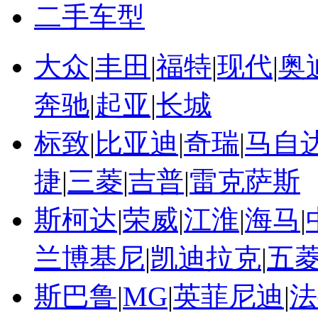
二手车型
大众
|
丰田
|
福特
|
现代
|
奥
奔驰
|
起亚
|
长城
标致
|
比亚迪
|
奇瑞
|
马自
捷
|
三菱
|
吉普
|
雷克萨斯
斯柯达
|
荣威
|
江淮
|
海马
|
兰博基尼
|
凯迪拉克
|
五
斯巴鲁
|
MG
|
英菲尼迪
|
法