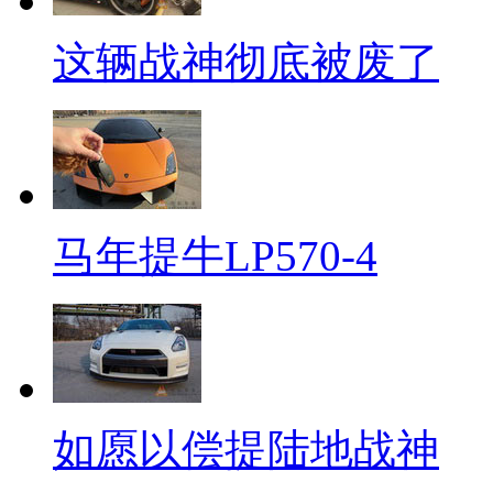
这辆战神彻底被废了
马年提牛LP570-4
如愿以偿提陆地战神