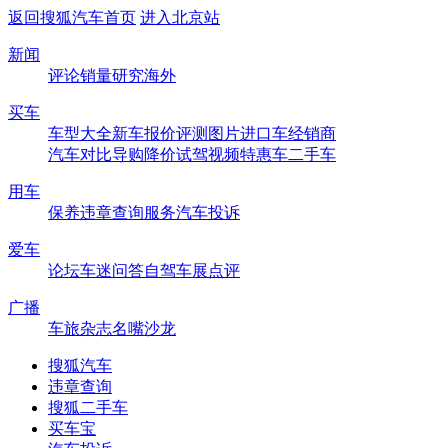
返回搜狐汽车首页
进入北京站
新闻
评论
销量
研究
海外
买车
车型大全
新车
报价
评测
图片
进口车
经销商
汽车对比
导购
降价
试驾
视频
特惠车
二手车
用车
保养
违章查询
服务
汽车投诉
爱车
论坛
车迷
问答
自驾
车展
点评
广播
车旅杂志
名嘴沙龙
搜狐汽车
违章查询
搜狐二手车
买车宝