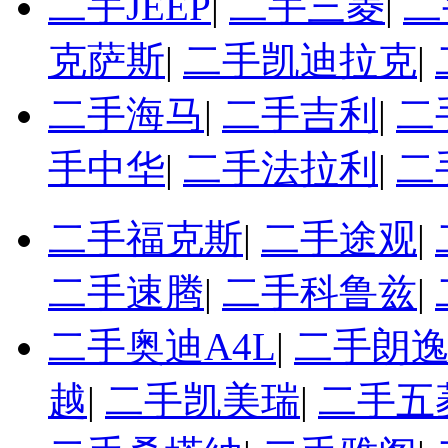
二手JEEP
|
二手三菱
|
二
克萨斯
|
二手凯迪拉克
|
二手海马
|
二手吉利
|
二
手中华
|
二手法拉利
|
二
二手福克斯
|
二手途观
|
二手速腾
|
二手科鲁兹
|
二手奥迪A4L
|
二手朗
越
|
二手凯美瑞
|
二手五