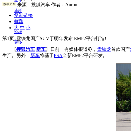
点评
来源：
搜狐汽车
作者：Auron
油耗
复制链接
打印
文章
大
中
小
论坛
第1页 :雪铁龙国产SUV于明年发布 EMP2平台打造!
更多
【
搜狐汽车
新车
】日前，有媒体报道称，
雪铁龙
首款国产
生产。另外，
新车
将基于
PSA
全新EMP2平台研发。