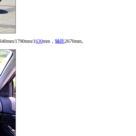
mm/1790mm/1
630
mm，
轴距
2670mm。