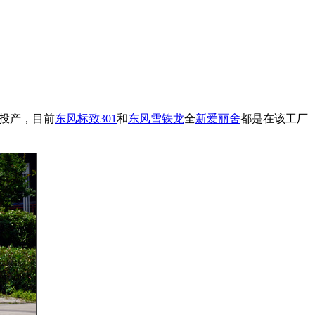
投产，目前
东风标致
301
和
东风雪铁龙
全
新爱丽舍
都是在该工厂