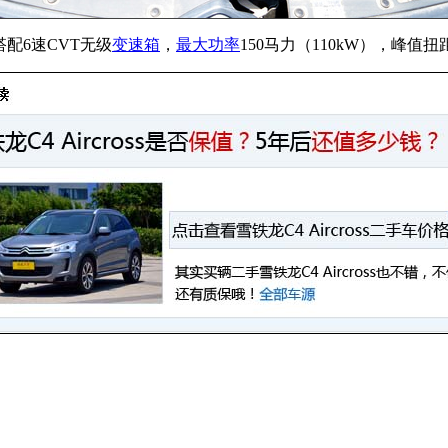
搭配6速CVT无级
变速箱
，
最大功率
150马力（110kW），峰值扭距