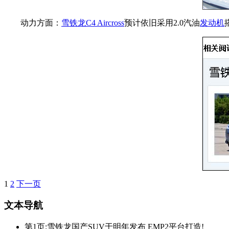
动力方面：
雪铁龙C4 Aircross
预计依旧采用2.0汽油
发动机
1
2
下一页
文本导航
第1页:雪铁龙国产SUV于明年发布 EMP2平台打造!