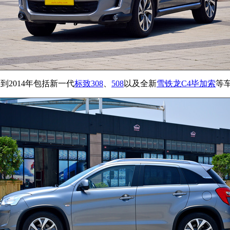
2014年包括新一代
标致308
、
508
以及全新
雪铁龙C4毕加索
等