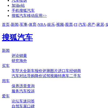
汽车投诉
加油e站
手机搜狐汽车
搜狐汽车移动应用>>
首页
-
新闻
-
军事
-
体育
-
NBA
-
娱乐
-
视频
-
股票
-
IT
-
汽车
-
房产
-
家居
-
搜狐汽车
新闻
评论
销量
研究
海外
买车
车型大全
新车
报价
评测
图片
进口车
经销商
汽车对比
导购
降价
试驾
视频
特惠车
二手车
用车
保养
违章查询
服务
汽车投诉
爱车
论坛
车迷
问答
自驾
车展
口碑