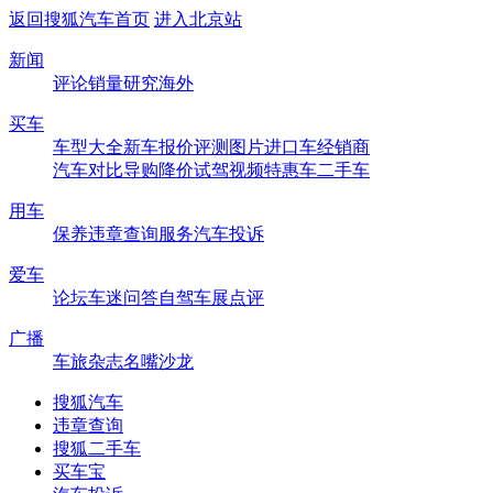
返回搜狐汽车首页
进入北京站
新闻
评论
销量
研究
海外
买车
车型大全
新车
报价
评测
图片
进口车
经销商
汽车对比
导购
降价
试驾
视频
特惠车
二手车
用车
保养
违章查询
服务
汽车投诉
爱车
论坛
车迷
问答
自驾
车展
点评
广播
车旅杂志
名嘴沙龙
搜狐汽车
违章查询
搜狐二手车
买车宝