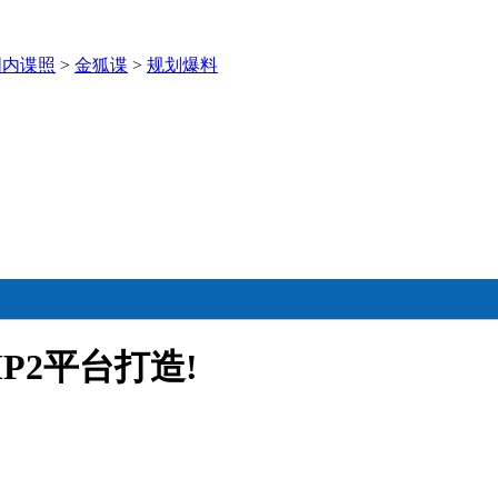
国内谍照
>
金狐谍
>
规划爆料
P2平台打造!