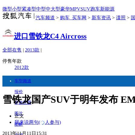
微型
小型
紧凑型
中型
中大型
豪华
MPV
SUV
跑车
新能源
汽车频道
>
购车_买车网
>
新车资讯
>
谍照
>
进口雪铁龙C4 Aircross
全部在售
|
2013款
|
停售年款
2012款
车型频道
报价
雪铁龙国产SUV于明年发布 EM
参数配置
图片
正文
我来说两句
(
人参与)
图解
2013年11月11日15:31