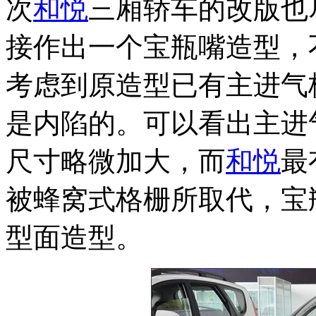
次
和悦
三厢轿车的改版也
接作出一个宝瓶嘴造型，
考虑到原造型已有主进气
是内陷的。可以看出主进
尺寸略微加大，而
和悦
最
被蜂窝式格栅所取代，宝
型面造型。