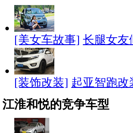
[美女车故事]
长腿女友
[装饰改装]
起亚智跑改
江淮和悦的竞争车型