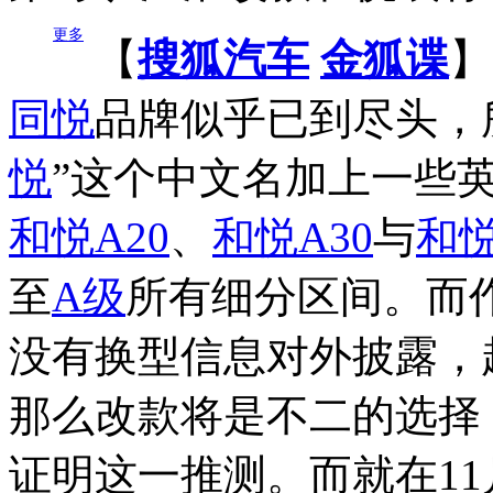
更多
【
搜狐汽车
金狐谍
】
同悦
品牌似乎已到尽头，
悦
”这个中文名加上一些
和悦A20
、
和悦A30
与
和悦
至
A级
所有细分区间。而
没有换型信息对外披露，
那么改款将是不二的选择
证明这一推测。而就在11