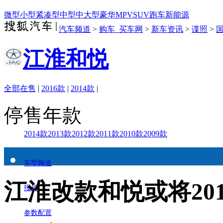
微型
小型
紧凑型
中型
中大型
豪华
MPV
SUV
跑车
新能源
汽车频道
>
购车_买车网
>
新车资讯
>
谍照
>
江淮和悦
全部在售
|
2016款
|
2014款
|
停售年款
2014款
2013款
2012款
2011款
2010款
2009款
车型频道
江淮改款和悦或将20
报价
参数配置