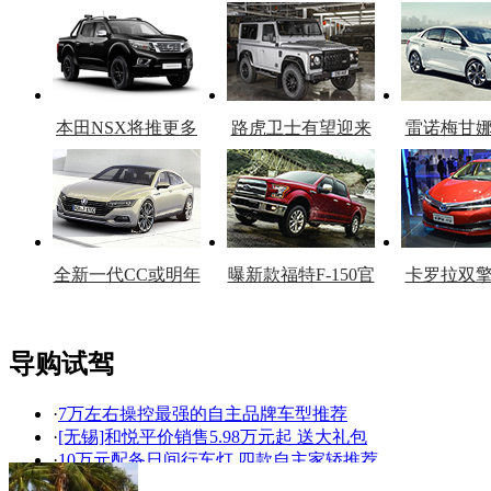
本田NSX将推更多
路虎卫士有望迎来
雷诺梅甘
车型
复产
官
全新一代CC或明年
曝新款福特F-150官
卡罗拉双
上市
图
上
导购试驾
·
7万左右操控最强的自主品牌车型推荐
看赛车宝贝争奇斗
车模美腿爆乳无惧
·
[无锡]和悦平价销售5.98万元起 送大礼包
艳
走光
·
10万元配备日间行车灯 四款自主家轿推荐
·
最高优惠两万元 配独立悬挂自主三厢车推荐