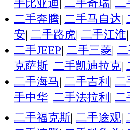
手比亚迪
|
二手奇瑞
|
二
二手奔腾
|
二手马自达
|
安
|
二手路虎
|
二手江淮
二手JEEP
|
二手三菱
|
二
克萨斯
|
二手凯迪拉克
|
二手海马
|
二手吉利
|
二
手中华
|
二手法拉利
|
二
二手福克斯
|
二手途观
|