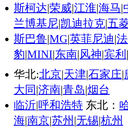
斯柯达
|
荣威
|
江淮
|
海马
|
兰博基尼
|
凯迪拉克
|
五
斯巴鲁
|
MG
|
英菲尼迪
|
法
豹
|
MINI
|
东南
|
风神
|
宾利
华北:
北京
|
天津
|
石家庄
|
大同
|
济南
|
青岛
|
烟台
临沂
|
呼和浩特
东北：
海
|
南京
|
苏州
|
无锡
|
杭州