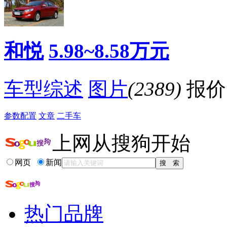
·
推荐1.5L豪华型 江淮和悦全系购车手册
·
推荐1.5L豪华型 江淮和悦购车手册
·
江淮和悦价格优惠8000元 现车充足
·
悦翔V7等 配车内空气调节10万元自主家轿
和悦
5.98~8.58万元
·
低预算高享受 10万以下带后排出风口自主车型
·
它们卖点十足 6款8万级家用车全方面点评
降价促销
车型综述
图片
(2389)
报价
参数配置
文章
二手车
上网从搜狗开始
网页
新闻
热门品牌