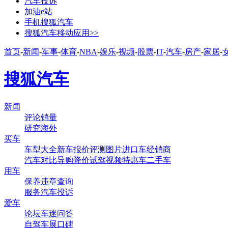
汽车投诉
加油e站
手机搜狐汽车
搜狐汽车移动应用>>
首页
-
新闻
-
军事
-
体育
-
NBA
-
娱乐
-
视频
-
股票
-
IT
-
汽车
-
房产
-
家居
-
搜狐汽车
新闻
评论
销量
研究
海外
买车
车型大全
新车
报价
评测
图片
进口车
经销商
汽车对比
导购
降价
试驾
视频
特惠车
二手车
用车
保养
违章查询
服务
汽车投诉
爱车
论坛
车迷
问答
自驾
车展
口碑