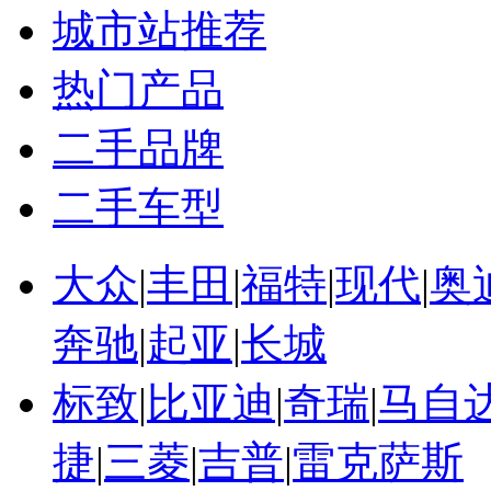
城市站推荐
热门产品
二手品牌
二手车型
大众
|
丰田
|
福特
|
现代
|
奥
奔驰
|
起亚
|
长城
标致
|
比亚迪
|
奇瑞
|
马自
捷
|
三菱
|
吉普
|
雷克萨斯