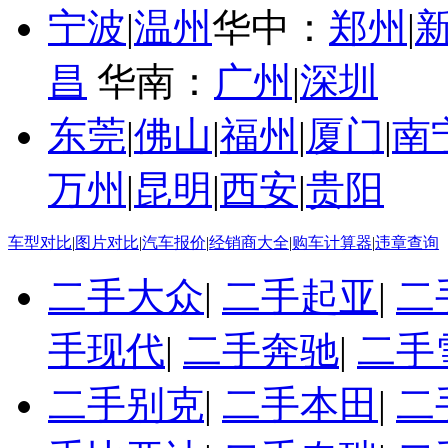
宁波
|
温州
华中：
郑州
|
昌
华南：
广州
|
深圳
东莞
|
佛山
|
福州
|
厦门
|
南
万州
|
昆明
|
西安
|
贵阳
车型对比
|
图片对比
|
汽车报价
|
经销商大全
|
购车计算器
|
违章查询
二手大众
|
二手起亚
|
二
手现代
|
二手奔驰
|
二手
二手别克
|
二手本田
|
二