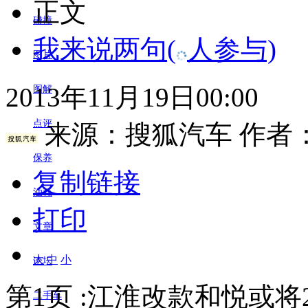
正文
碰撞
我来说两句
(
人参与)
图片
2013年11月19日00:00
图解
点评
来源：
搜狐汽车
作者：
保养
复制链接
油耗
打印
文章
大
中
小
论坛
第1页 :江淮改款和悦或将
二手车