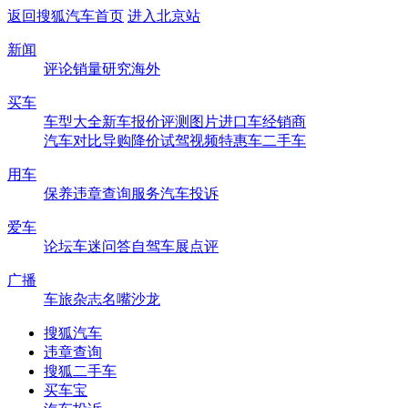
返回搜狐汽车首页
进入北京站
新闻
评论
销量
研究
海外
买车
车型大全
新车
报价
评测
图片
进口车
经销商
汽车对比
导购
降价
试驾
视频
特惠车
二手车
用车
保养
违章查询
服务
汽车投诉
爱车
论坛
车迷
问答
自驾
车展
点评
广播
车旅杂志
名嘴沙龙
搜狐汽车
违章查询
搜狐二手车
买车宝