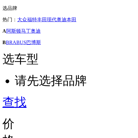
选品牌
热门：
大众
福特
丰田
现代
奥迪
本田
A
阿斯顿马丁
奥迪
B
BRABUS巴博斯
选车型
请先选择品牌
查找
价