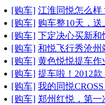
[购车]
江淮同悦怎么样
[购车]
购车整10天，
[购车]
下定决心买新和悦
[购车]
和悦飞行秀沧州站
[购车]
黄色悦悦提车作业
[购车]
提车啦！2012款 CR
[购车]
我的同悦CROSS 
[购车]
郑州红悦，第一次