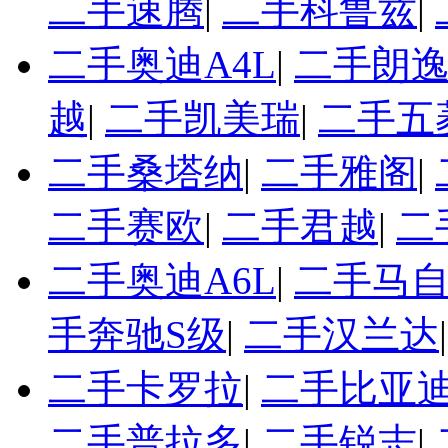
二手速腾
|
二手科鲁兹
|
二手奥迪A4L
|
二手朗
越
|
二手凯美瑞
|
二手五
二手桑塔纳
|
二手雅阁
|
二手赛欧
|
二手君越
|
二
二手奥迪A6L
|
二手马自
手奔驰S级
|
二手汉兰达
二手卡罗拉
|
二手比亚迪
二手普拉多
|
二手锐志
|