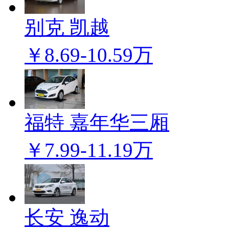
别克 凯越
￥8.69-10.59万
福特 嘉年华三厢
￥7.99-11.19万
长安 逸动