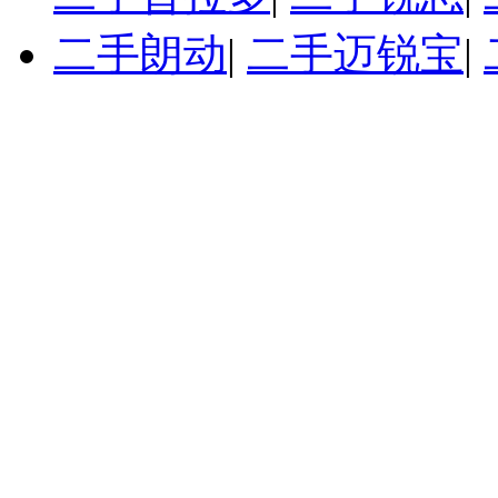
二手朗动
|
二手迈锐宝
|