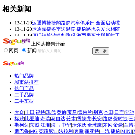
相关新闻
13-11-20
运通博捷捷豹路虎汽车俱乐部 全面启动啦
看赛车宝贝争奇斗
车模美腿爆乳无惧
13-11-20
运通嘉捷冬季送温暖 捷豹路虎关爱永相随
艳
走光
13-11-19
厦门锶毓鸿捷豹路虎 海西房车大联展收工
13-11-19
无锡天华捷豹路虎力推冬季保养 温情献礼
上网从搜狗开始
13-11-19
捷豹路虎续保特惠月 尊享万元售后礼包!
网页
新闻
13-11-18
2013非你莫属 瑞安永达捷豹路虎潮童来袭
更多关于
路虎 捷豹
的新闻>>
热门品牌
相关推荐
城市站推荐
热门产品
捷豹c-x17概念车
二手品牌
捷豹c-x17上市大...
二手车型
奇瑞捷豹路虎工资水平
大众
|
丰田
|
福特
|
现代
|
奥迪
|
宝马
|
雪佛兰
|
别克
|
本田
|
日产
|
奔驰
捷豹路虎坑爹
标致
|
比亚迪
|
奇瑞
|
马自达
|
铃木
|
雪铁龙
|
长安
|
路虎
|
保时捷
|
三
路虎揽胜极光颜色...
斯柯达
|
荣威
|
江淮
|
海马
|
中华
|
沃尔沃
|
全球鹰
|
东风
|
帝豪
|
兰博
2014路虎极光加长版
斯巴鲁
|
MG
|
英菲尼迪
|
法拉利
|
奔腾
|
菲亚特
|
一汽
|
捷豹
|
MINI
|