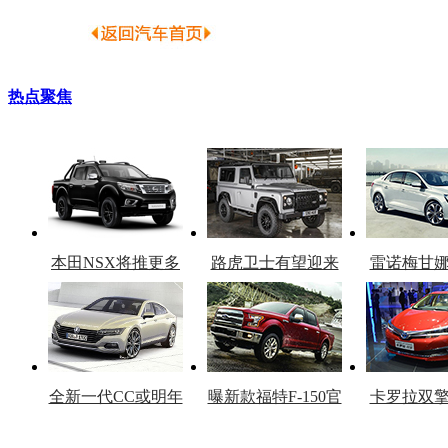
热点聚焦
本田NSX将推更多
路虎卫士有望迎来
雷诺梅甘
车型
复产
官
全新一代CC或明年
曝新款福特F-150官
卡罗拉双
上市
图
上