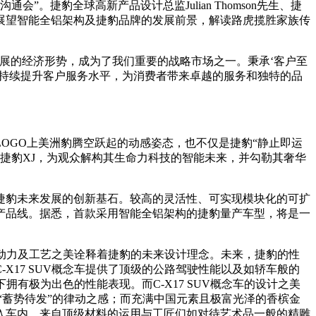
。捷豹全球高新产品设计总监Julian Thomson先生、捷
享会，共同展望智能全铝架构及捷豹品牌的发展前景，解读路虎揽胜家族传
展的经济形势，成为了我们重要的战略市场之一。秉承‘客户至
，持续提升客户服务水平，为消费者带来卓越的服务和独特的品
OGO上美洲豹腾空跃起的动感姿态，也不仅是捷豹“静止即运
新捷豹XJ，为观众解构其生命力科技的智能未来，并勾勒其奢华
豹未来发展的创新基石。较高的灵活性、可实现模块化的可扩
产品线。据悉，首款采用智能全铝架构的捷豹量产车型，将是一
、动力及工艺之美诠释着捷豹的未来设计理念。未来，捷豹的性
17 SUV概念车提供了顶级的公路驾驶性能以及如轿车般的
拥有极为出色的性能表现。而C-X17 SUV概念车的设计之美
，给人“蓄势待发”的律动之感；而充满中国元素且极富光泽的香槟金
入车内，来自顶级材料的运用与工匠们如对待艺术品一般的精雕