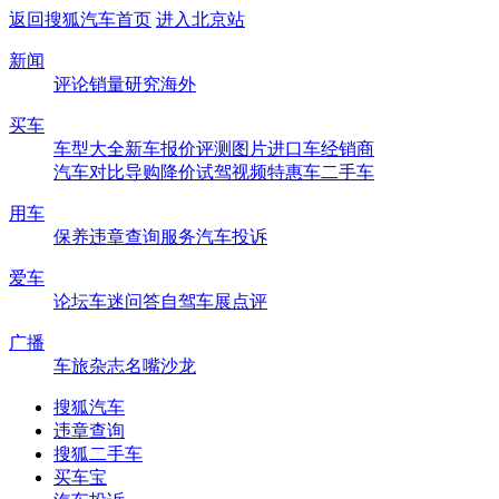
返回搜狐汽车首页
进入北京站
新闻
评论
销量
研究
海外
买车
车型大全
新车
报价
评测
图片
进口车
经销商
汽车对比
导购
降价
试驾
视频
特惠车
二手车
用车
保养
违章查询
服务
汽车投诉
爱车
论坛
车迷
问答
自驾
车展
点评
广播
车旅杂志
名嘴沙龙
搜狐汽车
违章查询
搜狐二手车
买车宝