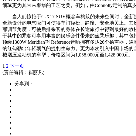
细琢更为其带来奢华的工艺之美。例如，由Connolly定制
当人们惊艳于C-X17 SUV概念车构筑的未来空间时，全
全新设计的电气吸门可使得车门轻松、静谧、安全地关上。其所
部调节角度，可使后排乘客的身体在长途旅行中得到最好的放
于其中的乘客可享用丰富的娱乐套件带来的坐乘乐趣，其中包括
顶级1300W Meridian™ Reference音响拥有多
豹红勾勒出年轻朝气的捷豹生命力。更为本次引入中国市场的全新捷豹XJ
械增压发动机的车型，价格区间为1,058,000元至1,428,000元。
1
2
下一页
(责任编辑：崔丽凡)
分享到：