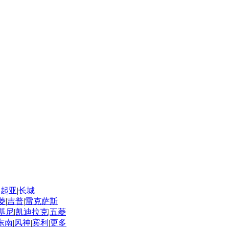
|
起亚
|
长城
菱
|
吉普
|
雷克萨斯
基尼
|
凯迪拉克
|
五菱
东南
|
风神
|
宾利
|
更多