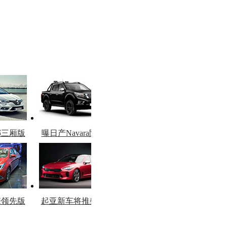
娜三厢版
曝日产Navara限量
图
版
擎领先版
起亚新车将推柴油
市
版