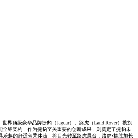
级豪华品牌捷豹（Jaguar）、路虎（Land Rover）携旗
智能全铝架构，作为捷豹至关重要的创新成果，则奠定了捷豹未
具乐趣的舒适驾乘体验。将目光转至路虎展台，路虎•揽胜加长