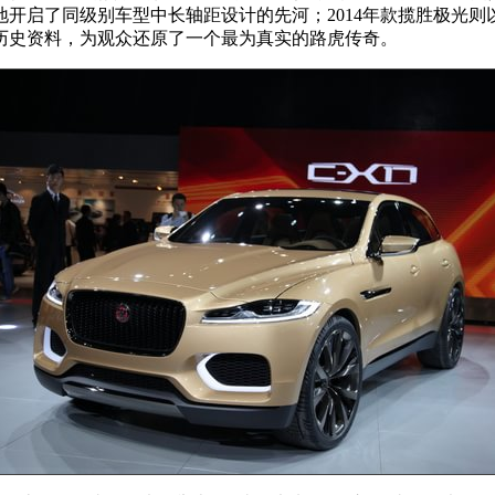
开启了同级别车型中长轴距设计的先河；2014年款揽胜极光则
历史资料，为观众还原了一个最为真实的路虎传奇。