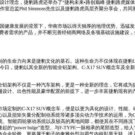
计理念，捷豹路虎还举办了“捷构未来•路创巅峰 捷豹路虎媒体沟通会”
外观设计工作室总监Phil Simmons先生以及捷豹路虎高层齐聚分
健康发展的背景下，华南市场以得天独厚的地理优势、迅猛发
消费者需求的产品，并不断完善经销商网络及各项基础设施建设
的生命力向来是捷豹文化的基石。这种生命力不仅体现在捷豹L
日，捷豹以其全新的智能全铝架构、C-X17 SUV概念车及全
铝架构不仅是一种汽车架构，更是一种全新的理念，它将成为捷
越设计、出色性能及豪华配置的前提下，进一步丰富捷豹现有的
制的C-X17 SUV概念车，便是以更为具化的设计、性能
以及扭矩矢量分配制动系统等诸多顶尖动力学技术的运用，为C-X
系统、智能四轮驱动系统以及较高的离地间隙，都使其在不同路况下
power bulge”造型、与F-TYPE一脉相承的尾部造型
黑色合金轮毂，更将属于豹子的奢雅外型与霸气内核彰显无疑。进