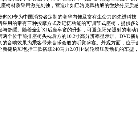
的真皮座椅材质采用激光刻蚀，营造出如巴洛克风格般的微妙分层质感
新捷豹XJ专为中国消费者定制的奢华内饰及富有生命力的先进科
采用的带有三种按摩方式及记忆功能的可调节式座椅，提供多达1
松与舒缓。随着全新XJ后座车窗的升起，可避免阳光照射的电动
两个位于前排座椅头枕后方的10.2寸高分辨率显示屏、DVD播
达26个扬声器，逼真的音响效果为乘客带来音乐会般的听觉盛宴。外观方面
包括三款搭载240马力2.0升I4涡轮增压发动机的车型，价格区间为