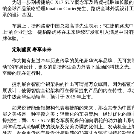
为进一步剖析捷豹C-X17 SUV概念车及路虎•揽胜加长版的设
豹全球产品策略经理Jonathan Carrier先生、路虎全球
承的设计基因。
车展上，捷豹路虎中国总裁高博先生表示：“在捷豹路虎中国
上’的企业理念，捷豹路虎将在未来继续研发和引入满足中国
牌体验。”
定制盛宴 奢享未来
作为拥有超过75年历史传承的英伦豪华汽车品牌，无可复制
动”的车身设计，更多的是捷豹生命力外表下蕴涵的科技之光。今
至臻的现在进行时。
捷豹展台智能全铝架构的推出可谓是万众瞩目。因为智能全
展设计，使得智能全铝架构可在保留捷豹产品的内在特性、卓
款中级豪华运动轿车，预计于 2015 年上市。
如果说智能全铝架构代表着捷豹的未来，那么其专为中国市场定
能之美将是一种平衡之美：轻量化的车身架构、经过优化的重心
操控性；而C-X17 SUV概念车所配备的偏向后轮的动力输出
则体现在其流畅明快的线条及完美协调的比例上。发动机盖上隆起的“
外衣，配合更低的车身设计与动感的23英寸五辐式阿特拉斯