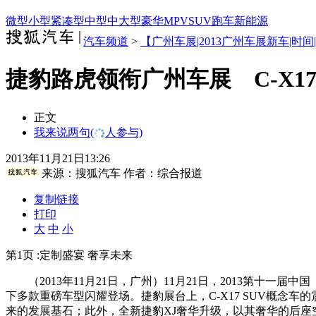
微型
小型
紧凑型
中型
中大型
豪华
MPV
SUV
跑车
新能源
汽车频道
>
【广州车展|2013广州车展新车|时间
捷豹路虎领衔广州车展 C-X1
正文
我来说两句
(
人参与)
2013年11月21日13:26
来源：
搜狐汽车
作者：综合报道
复制链接
打印
大
中
小
第1页 :定制盛宴 奢享未来
（2013年11月21日，广州）11月21日，2013第十一届中
下多款重磅车型闪耀登场。捷豹展台上，C-X17 SUV概
来的发展基石；此外，全新捷豹XJ奢华升级，以其奢华的后座