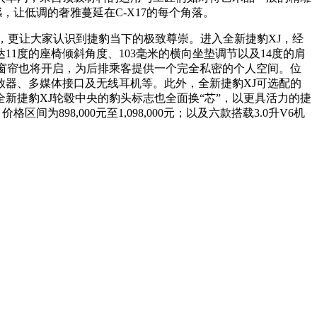
，让低调的奢雅蔓延在C-X17的每个角落。
技，更让大家认识到捷豹当下的极致尊崇。进入全新捷豹XJ，经
1度的座椅倾斜角度、103毫米的横向坐垫调节以及14度的肩
窗帘也将开启，为后排乘客提供一个完全私密的个人空间。位
放器、多媒体接口及无线耳机等。此外，全新捷豹XJ可选配的
，位于全新捷豹XJ轮毂中央的豹头标志也全面换“芯”，以更具活力的捷
898,000元至1,098,000元；以及六款搭载3.0升V6机