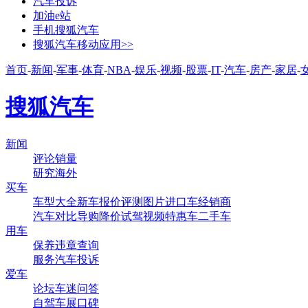
汽车投诉
加油e站
手机搜狐汽车
搜狐汽车移动应用>>
首页
-
新闻
-
军事
-
体育
-
NBA
-
娱乐
-
视频
-
股票
-
IT
-
汽车
-
房产
-
家居
-
搜狐汽车
新闻
评论
销量
研究
海外
买车
车型大全
新车
报价
评测
图片
进口车
经销商
汽车对比
导购
降价
试驾
视频
特惠车
二手车
用车
保养
违章查询
服务
汽车投诉
爱车
论坛
车迷
问答
自驾
车展
口碑