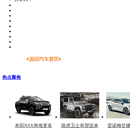
热点聚焦
本田NSX将推更多
路虎卫士有望迎来
雷诺梅甘