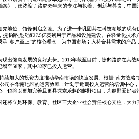
者档案》，便浓缩了路虎65年来的专注与执着、创新与尊贵，中
先地位，领锋创启之境。为了进一步巩固其在科技领域的现有优
财年，捷豹路虎投资27.5亿英镑用于产品和设施建设。在轻量化
秉承“客户至上”的核心理念，为中国市场引入符合其需求的产品
健康发展的良好态势。2013年截至目前，捷豹路虎在其战略市
增至58家，其中32家已投入运营。
持续加大的投资力度推动华南市场的快速发展。根据“南方战略”
了公司在华南地区的运营效率；计划于近期投入运营的培训中心
心，也将以更加完善且更具探索乐趣的越野项目，为越野爱好者
还将立足环保、教育、社区三大企业社会责任核心支柱，大力开