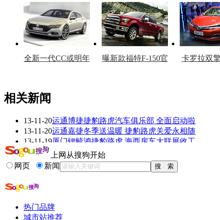
车型
复产
官
全新一代CC或明年
曝新款福特F-150官
卡罗拉双
上市
图
上
相关新闻
13-11-20
运通博捷捷豹路虎汽车俱乐部 全面启动啦
看赛车宝贝争奇斗
车模美腿爆乳无惧
13-11-20
运通嘉捷冬季送温暖 捷豹路虎关爱永相随
艳
走光
13-11-19
厦门锶毓鸿捷豹路虎 海西房车大联展收工
13-11-19
无锡天华捷豹路虎力推冬季保养 温情献礼
上网从搜狗开始
13-11-19
捷豹路虎续保特惠月 尊享万元售后礼包!
网页
新闻
13-11-18
2013非你莫属 瑞安永达捷豹路虎潮童来袭
更多关于
路虎 捷豹
的新闻>>
热门品牌
相关推荐
城市站推荐