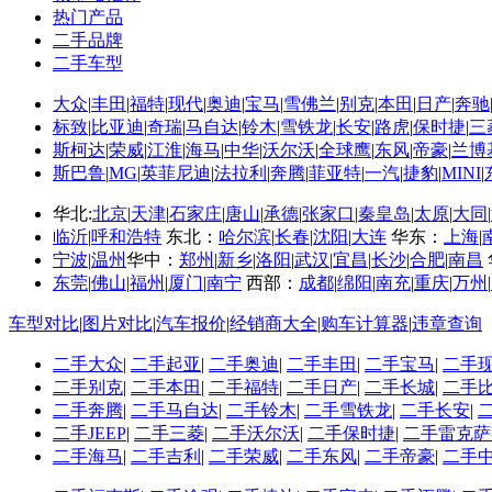
热门产品
捷豹c-x17概念车
二手品牌
捷豹c-x17上市大...
二手车型
奇瑞捷豹路虎工资水平
大众
|
丰田
|
福特
|
现代
|
奥迪
|
宝马
|
雪佛兰
|
别克
|
本田
|
日产
|
奔驰
捷豹路虎坑爹
标致
|
比亚迪
|
奇瑞
|
马自达
|
铃木
|
雪铁龙
|
长安
|
路虎
|
保时捷
|
三
路虎揽胜极光颜色...
斯柯达
|
荣威
|
江淮
|
海马
|
中华
|
沃尔沃
|
全球鹰
|
东风
|
帝豪
|
兰博
2014路虎极光加长版
斯巴鲁
|
MG
|
英菲尼迪
|
法拉利
|
奔腾
|
菲亚特
|
一汽
|
捷豹
|
MINI
|
华北:
北京
|
天津
|
石家庄
|
唐山
|
承德
|
张家口
|
秦皇岛
|
太原
|
大同
|
临沂
|
呼和浩特
东北：
哈尔滨
|
长春
|
沈阳
|
大连
华东：
上海
|
宁波
|
温州
华中：
郑州
|
新乡
|
洛阳
|
武汉
|
宜昌
|
长沙
|
合肥
|
南昌
东莞
|
佛山
|
福州
|
厦门
|
南宁
西部：
成都
|
绵阳
|
南充
|
重庆
|
万州
|
车型对比
|
图片对比
|
汽车报价
|
经销商大全
|
购车计算器
|
违章查询
二手大众
|
二手起亚
|
二手奥迪
|
二手丰田
|
二手宝马
|
二手
二手别克
|
二手本田
|
二手福特
|
二手日产
|
二手长城
|
二手
二手奔腾
|
二手马自达
|
二手铃木
|
二手雪铁龙
|
二手长安
|
二手JEEP
|
二手三菱
|
二手沃尔沃
|
二手保时捷
|
二手雷克萨
二手海马
|
二手吉利
|
二手荣威
|
二手东风
|
二手帝豪
|
二手