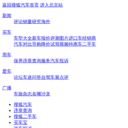
返回搜狐汽车首页
进入北京站
新闻
评论
销量
研究
海外
买车
车型大全
新车
报价
评测
图片
进口车
经销商
汽车对比
导购
降价
试驾
视频
特惠车
二手车
用车
保养
违章查询
服务
汽车投诉
爱车
论坛
车迷
问答
自驾
车展
点评
广播
车旅杂志
名嘴沙龙
搜狐汽车
违章查询
搜狐二手车
买车宝