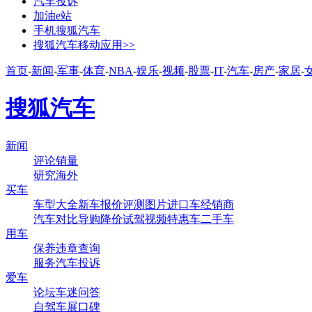
汽车投诉
加油e站
手机搜狐汽车
搜狐汽车移动应用>>
首页
-
新闻
-
军事
-
体育
-
NBA
-
娱乐
-
视频
-
股票
-
IT
-
汽车
-
房产
-
家居
-
搜狐汽车
新闻
评论
销量
研究
海外
买车
车型大全
新车
报价
评测
图片
进口车
经销商
汽车对比
导购
降价
试驾
视频
特惠车
二手车
用车
保养
违章查询
服务
汽车投诉
爱车
论坛
车迷
问答
自驾
车展
口碑