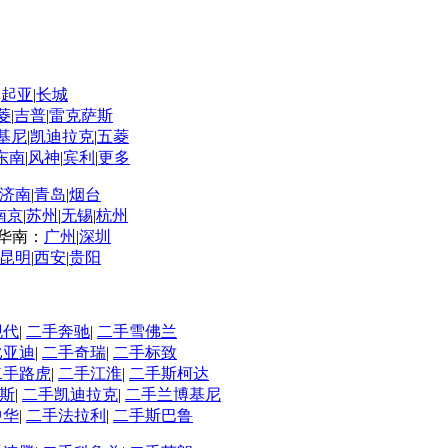
|
起亚
|
长城
菱
|
吉普
|
雷克萨斯
基尼
|
凯迪拉克
|
五菱
东南
|
风神
|
宾利
|
更多
济南
|
青岛
|
烟台
南京
|
苏州
|
无锡
|
杭州
华南：
广州
|
深圳
昆明
|
西安
|
贵阳
现代
|
二手奔驰
|
二手雪佛兰
比亚迪
|
二手奇瑞
|
二手标致
二手路虎
|
二手江淮
|
二手斯柯达
斯
|
二手凯迪拉克
|
二手兰博基尼
中华
|
二手法拉利
|
二手斯巴鲁