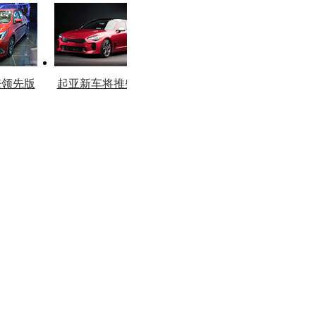
图
版
擎领先版
起亚新车将推柴油
市
版