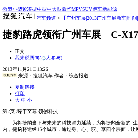
微型
小型
紧凑型
中型
中大型
豪华
MPV
SUV
跑车
新能源
汽车频道
>
【广州车展|2013广州车展新车|时间
捷豹路虎领衔广州车展 C-X1
正文
我来说两句
(
人参与)
2013年11月21日13:26
来源：
搜狐汽车
作者：综合报道
复制链接
打印
大
中
小
第2页 :臻于至尊 领创科技
为将捷豹当下与未来的科技魅力延续，为将捷豹全新的“生命
内，捷豹将途经15个城市，通过身、心、驭、享四个层面，让