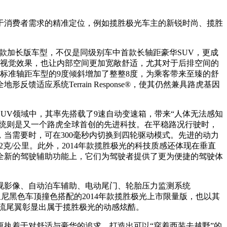
消费者需求的精准定位，例如揽胜极光车主的新锐时尚、揽胜
款加长版车型，不仅是同级别车中首款长轴距豪华SUV，更成
的视觉效果，也让内部空间更加宽敞舒适，尤其对于后排空间的
之标准轴距车型的9度倾斜增加了整整8度，为乘客带来至臻的舒
应系统Terrain Response®，使其仍然兼具路虎基因
UV领域中，其率先搭载了9速自动变速箱，带来“人体无法感知
输系统则是又一个路虎全球首创的先进科技。在平稳路况行驶时，
当需要时，可在300毫秒内切换到四轮驱动模式。先进的动力
2克/公里。此外，2014年款揽胜极光的科技质感还体现在垂直
全新的驾驶辅助功能上，它们为驾驶者提供了更为便捷的驾驶体
视影像、自动泊车辅助、电动尾门、轮胎压力监测系统
尼黑色车顶撞色搭配的2014年款揽胜极光上市限量版，也以其
后扰流尾翼彰显出属于揽胜极光的动感炫酷。
执着于对舒适与豪华的追求，打造出可以“穿着西装去越野”的