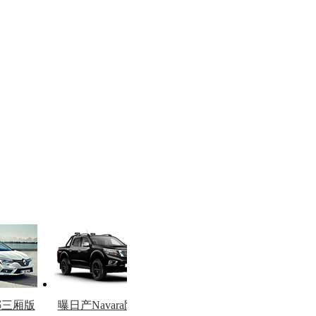
娜三厢版
曝日产Navara限量