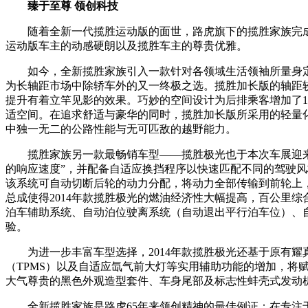
臻于至尊 领创科技
随着全新一代揽胜运动版的面世，路虎旗下的揽胜家族完成
运动版车主的动感硬朗以及揽胜车主的尊贵优雅。
如今，全新揽胜家族引入一款针对各领域生活领袖所量身定制
为长轴距市场中除轿车外的又一终极之选。揽胜加长版的轴距较
提升有着立竿见影的效果。巧妙的空间设计为后排乘客增加了1
适空间。在追求舒适与豪华的同时，揽胜加长版所采用的轻量化全铝
中独一无二的公路性能与无可匹敌的越野能力。
揽胜家族另一款最畅销车型——揽胜极光也于本次车展迎来集路
的响应速度”，并配备自适应换挡程序以快速匹配不同的驾驶风
该系统可自动切断后轮的动力分配，将动力全部传输到前轮上，
总成使得2014年款揽胜极光的燃油经济性大幅提高，百公里综合
泊车辅助系统、自动泊位驶离系统（自动退出平行泊车位）、
验。
为进一步丰富车型选择，2014年款揽胜极光还基于原有耀
（TPMS）以及自适应氙气前大灯等实用辅助功能的增加，将
大气尊贵的黑色外观造型套件、车身尾部及标志性蚌壳式发动机罩
全新揽胜家族是路虎65年来领创精神的最佳例证：在专注于