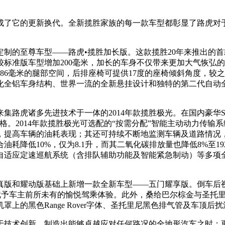
了它的更新换代。全新揽胜家族的每一款车型都彰显了路虎对于
的至尊车型——路虎•揽胜加长版。这款揽胜20年来推出的首
标准版车型增加200毫米，加长的车身不仅带来更加大气恢弘
86毫米的腿部空间，后排座椅可提供17度的座椅倾斜角度，较
车身结构、世界一流的全新悬挂设计和独特的第二代自动全地形反馈适
虎诸多先进技术于一体的2014年款揽胜极光。在国内豪华S
格。2014年款揽胜极光可选配的“按需分配”智能主动动力传
提高车辆的油耗表现；其还可持续不断地监测车辆及道路情况，
油耗降低10%，仅为8.1升，而其二氧化碳排放量也降低8%至19
自适应定速巡航系统（含排队辅助功能及智能紧急制动）等多项
真版和耀动版基础上新增一款全新车型——五门耀享版。倒车后
赋予车主前所未有的愉悦驾乘体验。此外，桑给巴尔棕金与圣托里
上的黑色Range Rover字体、圣托里尼黑色排气管及车顶
技术创新，制造出能够卓越应对任何路况的全地形汽车之时；更