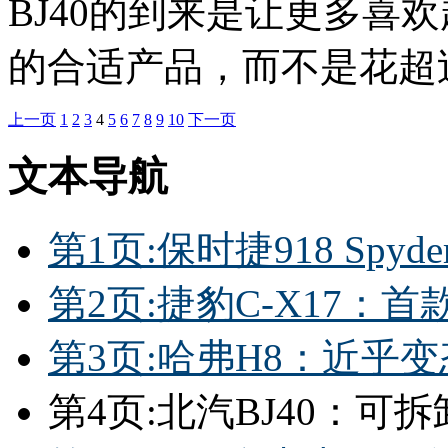
BJ40的到来是让更多喜
的合适产品，而不是花超过
上一页
1
2
3
4
5
6
7
8
9
10
下一页
文本导航
第1页:保时捷918 Spy
第2页:捷豹C-X17：
第3页:哈弗H8：近乎
第4页:北汽BJ40：