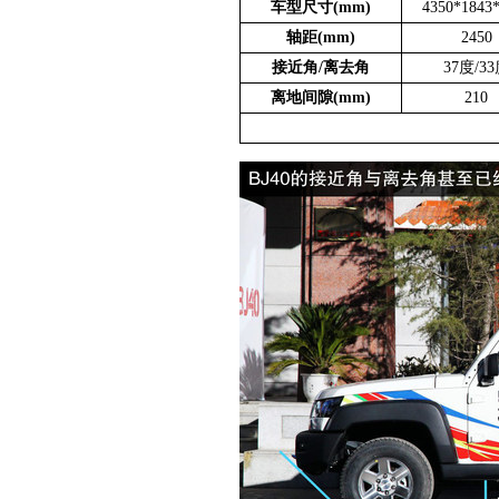
车型尺寸(mm)
4350*1843
轴距(mm)
2450
接近角/离去角
37度/3
离地间隙(mm)
210