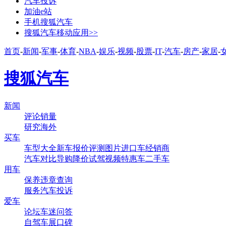
汽车投诉
加油e站
手机搜狐汽车
搜狐汽车移动应用>>
首页
-
新闻
-
军事
-
体育
-
NBA
-
娱乐
-
视频
-
股票
-
IT
-
汽车
-
房产
-
家居
-
搜狐汽车
新闻
评论
销量
研究
海外
买车
车型大全
新车
报价
评测
图片
进口车
经销商
汽车对比
导购
降价
试驾
视频
特惠车
二手车
用车
保养
违章查询
服务
汽车投诉
爱车
论坛
车迷
问答
自驾
车展
口碑