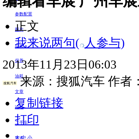
编辑看车展 广州车展
参数配置
正文
图片
我来说两句
(
人参与)
点评
2013年11月23日06:03
保养
油耗
来源：
搜狐汽车
作者
文章
复制链接
论坛
打印
二手车
大
中
小
更多