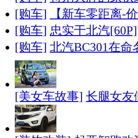
[购车]
【新车零距离-价格
[购车]
忠实于北汽[60P]
[购车]
北汽BC301在
[美女车故事]
长腿女友