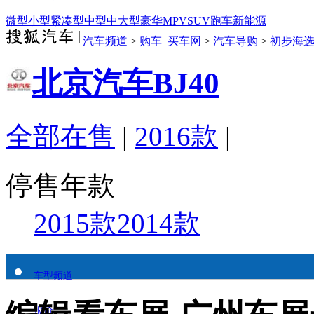
微型
小型
紧凑型
中型
中大型
豪华
MPV
SUV
跑车
新能源
汽车频道
>
购车_买车网
>
汽车导购
>
初步海
北京汽车BJ40
全部在售
|
2016款
|
停售年款
2015款
2014款
车型频道
报价