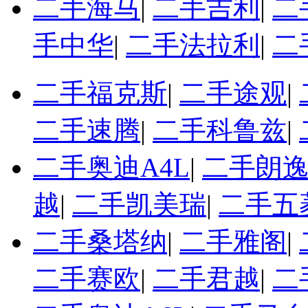
二手海马
|
二手吉利
|
二
手中华
|
二手法拉利
|
二
二手福克斯
|
二手途观
|
二手速腾
|
二手科鲁兹
|
二手奥迪A4L
|
二手朗
越
|
二手凯美瑞
|
二手五
二手桑塔纳
|
二手雅阁
|
二手赛欧
|
二手君越
|
二