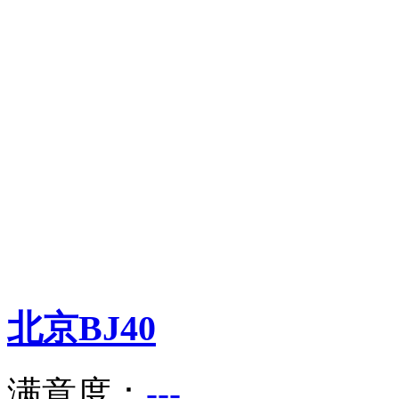
北京
BJ40
满意度：
---