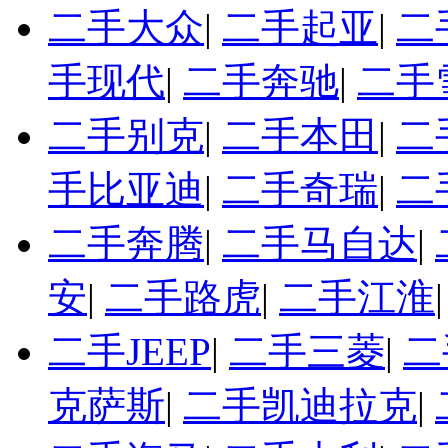
二手大众
|
二手起亚
|
二
手现代
|
二手奔驰
|
二手
二手别克
|
二手本田
|
二
手比亚迪
|
二手奇瑞
|
二
二手奔腾
|
二手马自达
|
安
|
二手路虎
|
二手江淮
二手JEEP
|
二手三菱
|
二
克萨斯
|
二手凯迪拉克
|