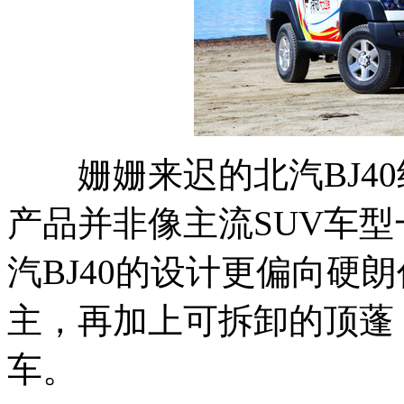
姗姗来迟的北汽BJ40
产品并非像主流SUV车
汽BJ40的设计更偏向硬
主，再加上可拆卸的顶蓬
车。