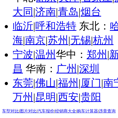
大同
|
济南
|
青岛
|
烟台
临沂
|
呼和浩特
东北：
海
|
南京
|
苏州
|
无锡
|
杭州
宁波
|
温州
华中：
郑州
|
昌
华南：
广州
|
深圳
东莞
|
佛山
|
福州
|
厦门
|
南
万州
|
昆明
|
西安
|
贵阳
车型对比
|
图片对比
|
汽车报价
|
经销商大全
|
购车计算器
|
违章查询