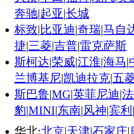
奔驰
|
起亚
|
长城
标致
|
比亚迪
|
奇瑞
|
马自
捷
|
三菱
|
吉普
|
雷克萨斯
斯柯达
|
荣威
|
江淮
|
海马
|
兰博基尼
|
凯迪拉克
|
五
斯巴鲁
|
MG
|
英菲尼迪
|
法
豹
|
MINI
|
东南
|
风神
|
宾利
华北:
北京
|
天津
|
石家庄
|