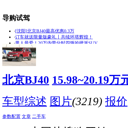
上市
图
上
导购试驾
·
[沈阳]北京BJ40最高优惠0.3万
看赛车宝贝争奇斗
车模美腿爆乳无惧
·
订车就送限量版豪礼丨共续环塔辉煌！
艳
走光
·
男人最爱！20万内带分时四驱的硬派SUV
·
王者光辉 笑傲环塔丨北京汽车越野世家荣耀之路
·
30万内这些SUV车型 最不适合家用！
·
知难而进方好汉丨峡谷?石头山?好汉坡征服之旅
·
无兄弟不越野，老掌沟见情义丨北京(BJ)40车友出行
·
老掌沟翻车，BJ40越野到底行不行？
北京BJ40
15.98~20.19万
·
每月都有大动作 “越野世家”北京汽车意欲何为？
·
北京汽车越野世家火爆两大车展
降价促销
车型综述
图片
(3219)
报价
参数配置
文章
二手车