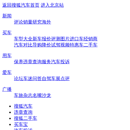
返回搜狐汽车首页
进入北京站
新闻
评论
销量
研究
海外
买车
车型大全
新车
报价
评测
图片
进口车
经销商
汽车对比
导购
降价
试驾
视频
特惠车
二手车
用车
保养
违章查询
服务
汽车投诉
爱车
论坛
车迷
问答
自驾
车展
点评
广播
车旅杂志
名嘴沙龙
搜狐汽车
违章查询
搜狐二手车
买车宝