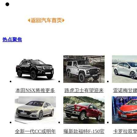
热点聚焦
本田NSX将推更多
路虎卫士有望迎来
雷诺梅甘
车型
复产
官
全新一代CC或明年
曝新款福特F-150官
卡罗拉双