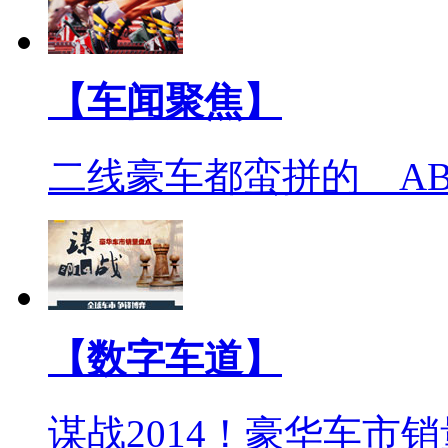
【车闻聚焦】
二线豪车都蛮拼的 A
【数字车道】
谋战2014！豪华车市