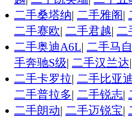
二手桑塔纳
|
二手雅阁
|
二手赛欧
|
二手君越
|
二
二手奥迪A6L
|
二手马自
手奔驰S级
|
二手汉兰达
二手卡罗拉
|
二手比亚迪
二手普拉多
|
二手锐志
|
二手朗动
|
二手迈锐宝
|