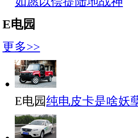
如愿以偿提陆地战神
E电园
更多>>
E电园
纯电皮卡是啥妖