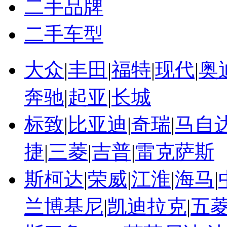
二手品牌
二手车型
大众
|
丰田
|
福特
|
现代
|
奥
奔驰
|
起亚
|
长城
标致
|
比亚迪
|
奇瑞
|
马自
捷
|
三菱
|
吉普
|
雷克萨斯
斯柯达
|
荣威
|
江淮
|
海马
|
兰博基尼
|
凯迪拉克
|
五