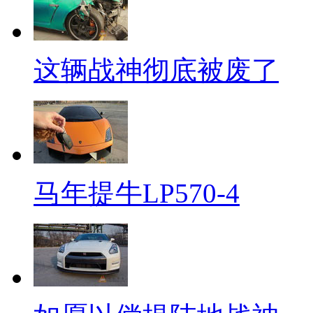
这辆战神彻底被废了
马年提牛LP570-4