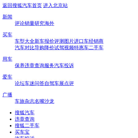
返回搜狐汽车首页
进入北京站
新闻
评论
销量
研究
海外
买车
车型大全
新车
报价
评测
图片
进口车
经销商
汽车对比
导购
降价
试驾
视频
特惠车
二手车
用车
保养
违章查询
服务
汽车投诉
爱车
论坛
车迷
问答
自驾
车展
点评
广播
车旅杂志
名嘴沙龙
搜狐汽车
违章查询
搜狐二手车
买车宝