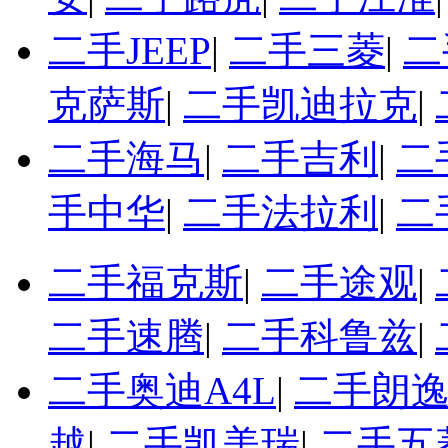
二手JEEP
|
二手三菱
|
二
克萨斯
|
二手凯迪拉克
|
二手海马
|
二手吉利
|
二
手中华
|
二手法拉利
|
二
二手福克斯
|
二手途观
|
二手速腾
|
二手科鲁兹
|
二手奥迪A4L
|
二手朗
越
|
二手凯美瑞
|
二手五