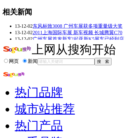
相关新闻
13-12-02
东风标致3008 广州车展获多项重量级大奖
看赛车宝贝争奇斗
车模美腿爆乳无惧
13-12-02
2011上海国际车展 新车视频 长城腾翼C70
艳
走光
13-12-02
广州车展首发新车!起亚新K5展车已经到店
13-12-01
2011上海车展新车视频全球鹰GX6隆重推出
上网从搜狗开始
13-11-27
2013上海车展大奖17奖项正式揭晓
13-11-21
权威评选 2013广州车展大奖活动即将启动
网页
新闻
更多关于
车展 大奖
的新闻>>
相关推荐
热门品牌
13年广州车展
广州车展门票多少钱
城市站推荐
广州车展哈弗h8
车展新车陆续
热门产品
2013常州十一车展
车展2013suv