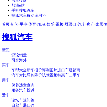
汽车投诉
加油e站
手机搜狐汽车
搜狐汽车移动应用>>
首页
-
新闻
-
军事
-
体育
-
NBA
-
娱乐
-
视频
-
股票
-
IT
-
汽车
-
房产
-
家居
-
搜狐汽车
新闻
评论
销量
研究
海外
买车
车型大全
新车
报价
评测
图片
进口车
经销商
汽车对比
导购
降价
试驾
视频
特惠车
二手车
用车
保养
违章查询
服务
汽车投诉
爱车
论坛
车迷
问答
自驾
车展
口碑