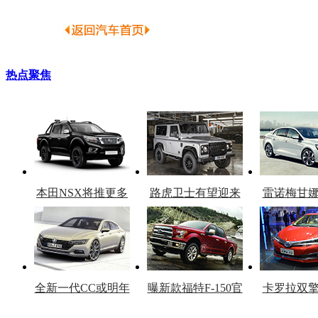
热点聚焦
本田NSX将推更多
路虎卫士有望迎来
雷诺梅甘
车型
复产
官
全新一代CC或明年
曝新款福特F-150官
卡罗拉双
上市
图
上