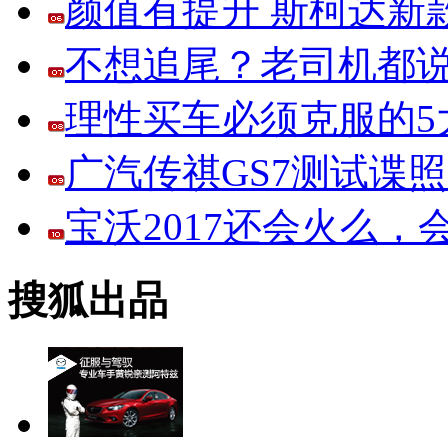
颜值有提升 斯柯达新
不想追尾？老司机都说
理性买车必须克服的5大
广汽传祺GS7测试谍
宝沃2017还会火么
搜狐出品