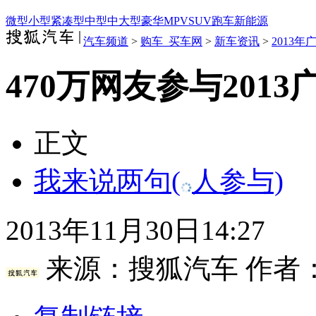
微型
小型
紧凑型
中型
中大型
豪华
MPV
SUV
跑车
新能源
汽车频道
>
购车_买车网
>
新车资讯
>
2013
470万网友参与201
正文
我来说两句
(
人参与)
2013年11月30日14:27
来源：
搜狐汽车
作者