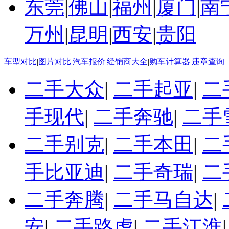
东莞
|
佛山
|
福州
|
厦门
|
南
万州
|
昆明
|
西安
|
贵阳
车型对比
|
图片对比
|
汽车报价
|
经销商大全
|
购车计算器
|
违章查询
二手大众
|
二手起亚
|
二
手现代
|
二手奔驰
|
二手
二手别克
|
二手本田
|
二
手比亚迪
|
二手奇瑞
|
二
二手奔腾
|
二手马自达
|
安
|
二手路虎
|
二手江淮