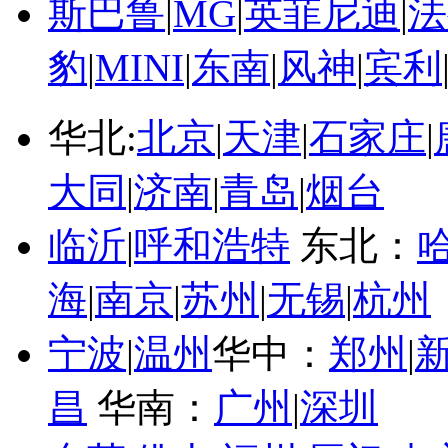
斯巴鲁
|
MG
|
英菲尼迪
|
法
豹
|
MINI
|
东南
|
风神
|
宾利
华北:
北京
|
天津
|
石家庄
|
大同
|
济南
|
青岛
|
烟台
临沂
|
呼和浩特
东北：
海
|
南京
|
苏州
|
无锡
|
杭州
宁波
|
温州
华中：
郑州
|
昌
华南：
广州
|
深圳