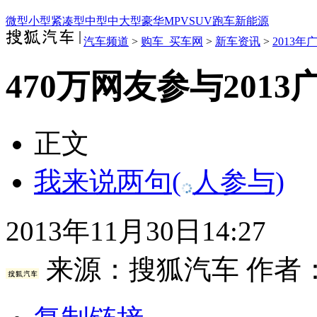
微型
小型
紧凑型
中型
中大型
豪华
MPV
SUV
跑车
新能源
汽车频道
>
购车_买车网
>
新车资讯
>
2013
470万网友参与201
正文
我来说两句
(
人参与)
2013年11月30日14:27
来源：
搜狐汽车
作者