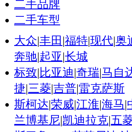
二手品牌
二手车型
大众
|
丰田
|
福特
|
现代
|
奥
奔驰
|
起亚
|
长城
标致
|
比亚迪
|
奇瑞
|
马自
捷
|
三菱
|
吉普
|
雷克萨斯
斯柯达
|
荣威
|
江淮
|
海马
|
兰博基尼
|
凯迪拉克
|
五