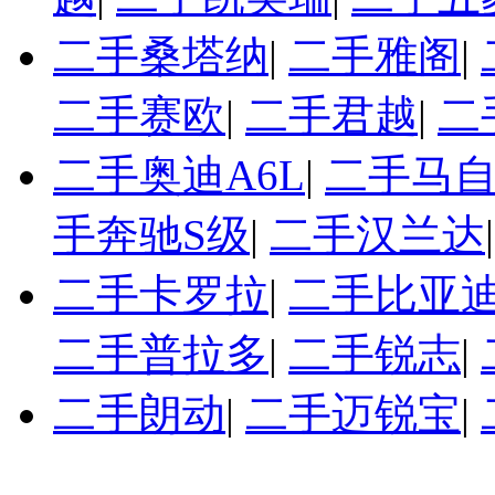
二手桑塔纳
|
二手雅阁
|
二手赛欧
|
二手君越
|
二
二手奥迪A6L
|
二手马自
手奔驰S级
|
二手汉兰达
二手卡罗拉
|
二手比亚迪
二手普拉多
|
二手锐志
|
二手朗动
|
二手迈锐宝
|