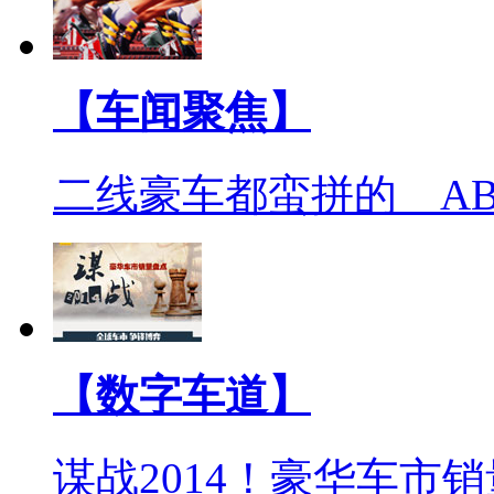
【车闻聚焦】
二线豪车都蛮拼的 A
【数字车道】
谋战2014！豪华车市