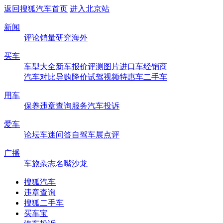
返回搜狐汽车首页
进入北京站
新闻
评论
销量
研究
海外
买车
车型大全
新车
报价
评测
图片
进口车
经销商
汽车对比
导购
降价
试驾
视频
特惠车
二手车
用车
保养
违章查询
服务
汽车投诉
爱车
论坛
车迷
问答
自驾
车展
点评
广播
车旅杂志
名嘴沙龙
搜狐汽车
违章查询
搜狐二手车
买车宝