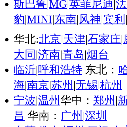
斯巴鲁
|
MG
|
英菲尼迪
|
法
豹
|
MINI
|
东南
|
风神
|
宾利
华北:
北京
|
天津
|
石家庄
|
大同
|
济南
|
青岛
|
烟台
临沂
|
呼和浩特
东北：
海
|
南京
|
苏州
|
无锡
|
杭州
宁波
|
温州
华中：
郑州
|
昌
华南：
广州
|
深圳