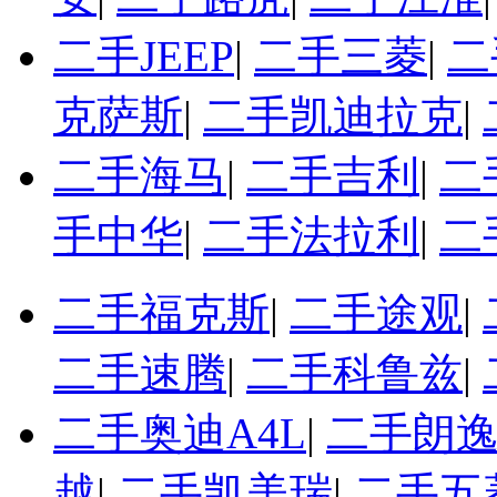
二手JEEP
|
二手三菱
|
二
克萨斯
|
二手凯迪拉克
|
二手海马
|
二手吉利
|
二
手中华
|
二手法拉利
|
二
二手福克斯
|
二手途观
|
二手速腾
|
二手科鲁兹
|
二手奥迪A4L
|
二手朗
越
|
二手凯美瑞
|
二手五