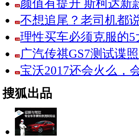
颜值有提升 斯柯达新
不想追尾？老司机都说
理性买车必须克服的5大
广汽传祺GS7测试谍
宝沃2017还会火么
搜狐出品