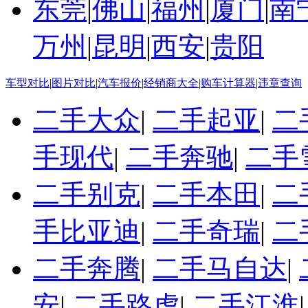
东莞
|
佛山
|
福州
|
厦门
|
南
万州
|
昆明
|
西安
|
贵阳
车型对比
|
图片对比
|
汽车报价
|
经销商大全
|
购车计算器
|
违章查询
二手大众
|
二手起亚
|
二
手现代
|
二手奔驰
|
二手
二手别克
|
二手本田
|
二
手比亚迪
|
二手奇瑞
|
二
二手奔腾
|
二手马自达
|
安
|
二手路虎
|
二手江淮