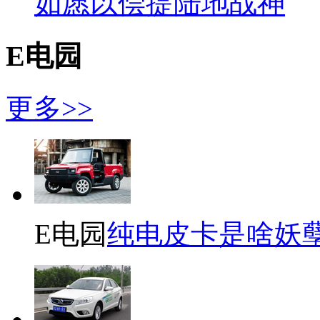
如愿以偿提陆地战神
E电园
更多>>
E电园
纯电皮卡是啥妖