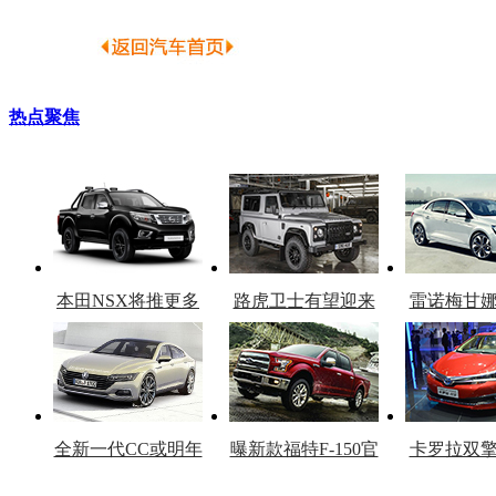
热点聚焦
本田NSX将推更多
路虎卫士有望迎来
雷诺梅甘
车型
复产
官
全新一代CC或明年
曝新款福特F-150官
卡罗拉双
上市
图
上