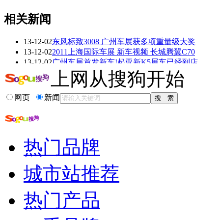
相关新闻
13-12-02
东风标致3008 广州车展获多项重量级大奖
看赛车宝贝争奇斗
车模美腿爆乳无惧
13-12-02
2011上海国际车展 新车视频 长城腾翼C70
艳
走光
13-12-02
广州车展首发新车!起亚新K5展车已经到店
13-12-01
2011上海车展新车视频全球鹰GX6隆重推出
上网从搜狗开始
13-11-27
2013上海车展大奖17奖项正式揭晓
13-11-21
权威评选 2013广州车展大奖活动即将启动
网页
新闻
更多关于
车展 大奖
的新闻>>
相关推荐
热门品牌
13年广州车展
广州车展门票多少钱
城市站推荐
广州车展哈弗h8
车展新车陆续
热门产品
2013常州十一车展
车展2013suv