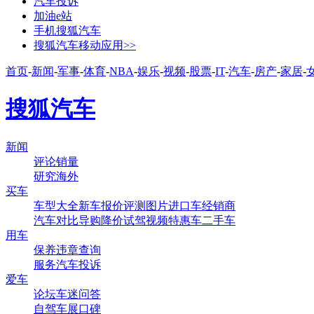
汽车投诉
加油e站
手机搜狐汽车
搜狐汽车移动应用>>
首页
-
新闻
-
军事
-
体育
-
NBA
-
娱乐
-
视频
-
股票
-
IT
-
汽车
-
房产
-
家居
-
搜狐汽车
新闻
评论
销量
研究
海外
买车
车型大全
新车
报价
评测
图片
进口车
经销商
汽车对比
导购
降价
试驾
视频
特惠车
二手车
用车
保养
违章查询
服务
汽车投诉
爱车
论坛
车迷
问答
自驾
车展
口碑