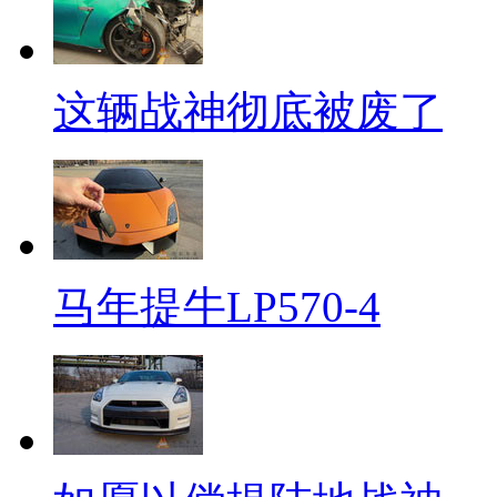
这辆战神彻底被废了
马年提牛LP570-4