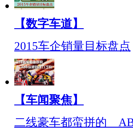
【数字车道】
2015车企销量目标盘点
【车闻聚焦】
二线豪车都蛮拼的 A