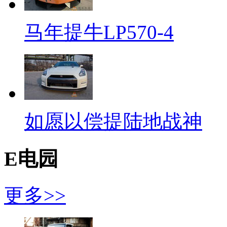
马年提牛LP570-4
如愿以偿提陆地战神
E电园
更多>>