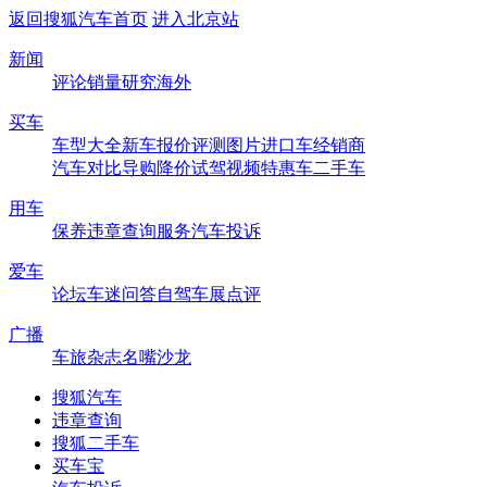
返回搜狐汽车首页
进入北京站
新闻
评论
销量
研究
海外
买车
车型大全
新车
报价
评测
图片
进口车
经销商
汽车对比
导购
降价
试驾
视频
特惠车
二手车
用车
保养
违章查询
服务
汽车投诉
爱车
论坛
车迷
问答
自驾
车展
点评
广播
车旅杂志
名嘴沙龙
搜狐汽车
违章查询
搜狐二手车
买车宝