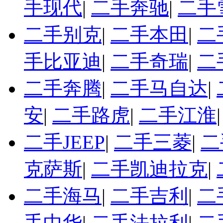
手现代
|
二手奔驰
|
二手
二手别克
|
二手本田
|
二
手比亚迪
|
二手奇瑞
|
二
二手奔腾
|
二手马自达
|
安
|
二手路虎
|
二手江淮
二手JEEP
|
二手三菱
|
二
克萨斯
|
二手凯迪拉克
|
二手海马
|
二手吉利
|
二
手中华
|
二手法拉利
|
二