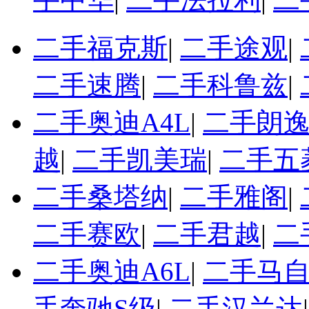
二手福克斯
|
二手途观
|
二手速腾
|
二手科鲁兹
|
二手奥迪A4L
|
二手朗
越
|
二手凯美瑞
|
二手五
二手桑塔纳
|
二手雅阁
|
二手赛欧
|
二手君越
|
二
二手奥迪A6L
|
二手马自
手奔驰S级
|
二手汉兰达