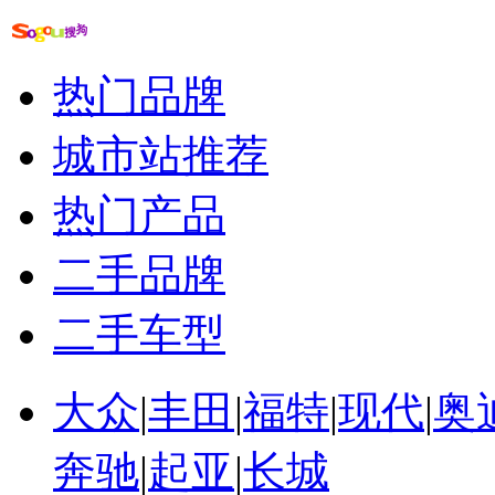
更多关于
吕海涛 用车
的新闻>>
相关推荐
热门品牌
东风标致308大概...
东风标致和雪铁龙区别
城市站推荐
东风标致售后接待流程
东风标致3008导航...
热门产品
东风标致301酒红色
东风标致508 导航...
二手品牌
二手车型
大众
|
丰田
|
福特
|
现代
|
奥
奔驰
|
起亚
|
长城