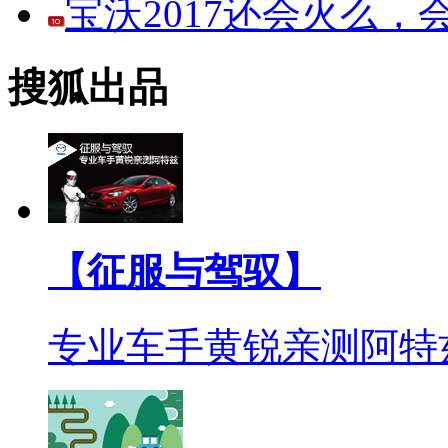
宝沃2017还会火么
搜狐出品
【征服与驾驭】
专业车手黄锐亲测阿特