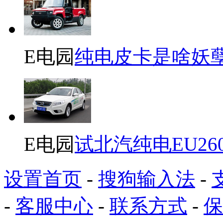
E电园
纯电皮卡是啥妖
E电园
试北汽纯电EU26
设置首页
-
搜狗输入法
-
-
客服中心
-
联系方式
-
保