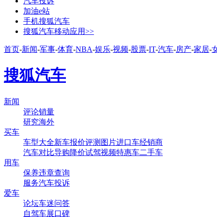
汽车投诉
加油e站
手机搜狐汽车
搜狐汽车移动应用>>
首页
-
新闻
-
军事
-
体育
-
NBA
-
娱乐
-
视频
-
股票
-
IT
-
汽车
-
房产
-
家居
-
搜狐汽车
新闻
评论
销量
研究
海外
买车
车型大全
新车
报价
评测
图片
进口车
经销商
汽车对比
导购
降价
试驾
视频
特惠车
二手车
用车
保养
违章查询
服务
汽车投诉
爱车
论坛
车迷
问答
自驾
车展
口碑