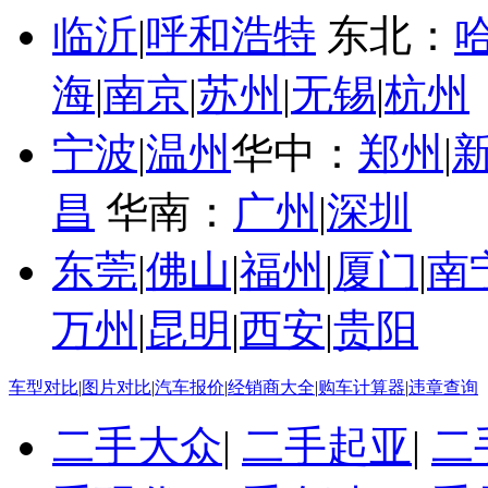
临沂
|
呼和浩特
东北：
海
|
南京
|
苏州
|
无锡
|
杭州
宁波
|
温州
华中：
郑州
|
昌
华南：
广州
|
深圳
东莞
|
佛山
|
福州
|
厦门
|
南
万州
|
昆明
|
西安
|
贵阳
车型对比
|
图片对比
|
汽车报价
|
经销商大全
|
购车计算器
|
违章查询
二手大众
|
二手起亚
|
二