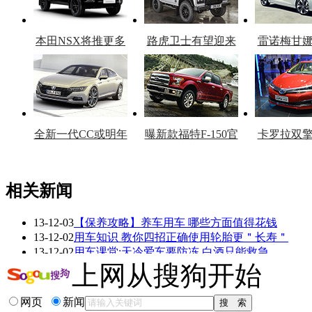
本田NSX将推更多
路虎卫士有望迎来
雷诺梅甘
车型
复产
官
全新一代CC或明年
曝新款福特F-150官
卡罗拉双
上市
图
上
相关新闻
13-12-03
【保养攻略】养车用车 哪些方面值得花钱
看赛车宝贝争奇斗
车模美腿爆乳无惧
13-12-02
用车知识 教你四招正确使用轮胎更＂长寿＂
艳
走光
13-12-02
用车课堂:天冷爱车要防冻 白酒只能救急
13-12-02
入冬用车必备配置 20万元内实惠配置解析
上网从搜狗开始
13-11-15
吕海涛:东风标致301八十年之后浴火重生
13-09-06
＂开启301之路＂专访东风标致总经理吕海涛
网页
新闻