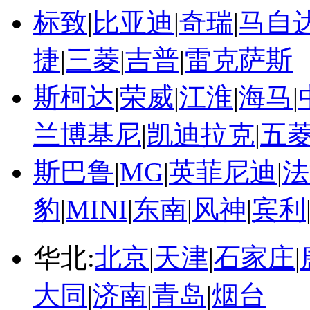
标致
|
比亚迪
|
奇瑞
|
马自
捷
|
三菱
|
吉普
|
雷克萨斯
斯柯达
|
荣威
|
江淮
|
海马
|
兰博基尼
|
凯迪拉克
|
五
斯巴鲁
|
MG
|
英菲尼迪
|
法
豹
|
MINI
|
东南
|
风神
|
宾利
华北:
北京
|
天津
|
石家庄
|
大同
|
济南
|
青岛
|
烟台