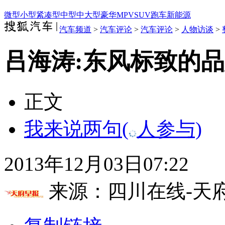
微型
小型
紧凑型
中型
中大型
豪华
MPV
SUV
跑车
新能源
汽车频道
>
汽车评论
>
汽车评论
>
人物访谈
>
吕海涛:东风标致的
正文
我来说两句
(
人参与)
2013年12月03日07:22
来源：
四川在线-天