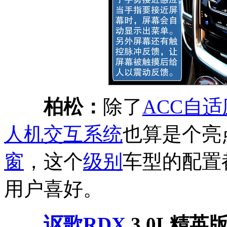
柏松：
除了
ACC
自适
人机交互系统
也算是个亮
窗
，这个
级别
车型的配置
用户喜好。
讴歌RDX
3.0L精英