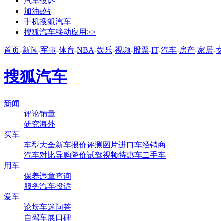
汽车投诉
加油e站
手机搜狐汽车
搜狐汽车移动应用>>
首页
-
新闻
-
军事
-
体育
-
NBA
-
娱乐
-
视频
-
股票
-
IT
-
汽车
-
房产
-
家居
-
搜狐汽车
新闻
评论
销量
研究
海外
买车
车型大全
新车
报价
评测
图片
进口车
经销商
汽车对比
导购
降价
试驾
视频
特惠车
二手车
用车
保养
违章查询
服务
汽车投诉
爱车
论坛
车迷
问答
自驾
车展
口碑