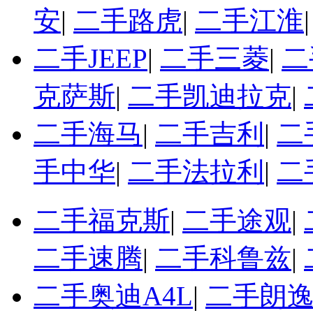
安
|
二手路虎
|
二手江淮
二手JEEP
|
二手三菱
|
二
克萨斯
|
二手凯迪拉克
|
二手海马
|
二手吉利
|
二
手中华
|
二手法拉利
|
二
二手福克斯
|
二手途观
|
二手速腾
|
二手科鲁兹
|
二手奥迪A4L
|
二手朗