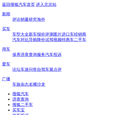
返回搜狐汽车首页
进入北京站
新闻
评论
销量
研究
海外
买车
车型大全
新车
报价
评测
图片
进口车
经销商
汽车对比
导购
降价
试驾
视频
特惠车
二手车
用车
保养
违章查询
服务
汽车投诉
爱车
论坛
车迷
问答
自驾
车展
点评
广播
车旅杂志
名嘴沙龙
搜狐汽车
违章查询
搜狐二手车
买车宝