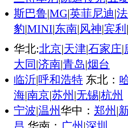
斯巴鲁
|
MG
|
英菲尼迪
|
法
豹
|
MINI
|
东南
|
风神
|
宾利
华北:
北京
|
天津
|
石家庄
|
大同
|
济南
|
青岛
|
烟台
临沂
|
呼和浩特
东北：
海
|
南京
|
苏州
|
无锡
|
杭州
宁波
|
温州
华中：
郑州
|
昌
华南：
广州
|
深圳