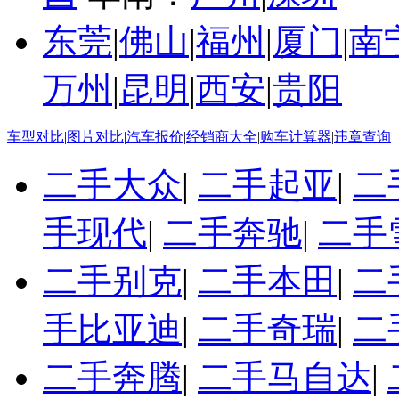
东莞
|
佛山
|
福州
|
厦门
|
南
万州
|
昆明
|
西安
|
贵阳
车型对比
|
图片对比
|
汽车报价
|
经销商大全
|
购车计算器
|
违章查询
二手大众
|
二手起亚
|
二
手现代
|
二手奔驰
|
二手
二手别克
|
二手本田
|
二
手比亚迪
|
二手奇瑞
|
二
二手奔腾
|
二手马自达
|