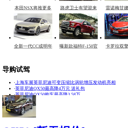
本田NSX将推更多
路虎卫士有望迎来
雷诺梅甘
车型
复产
官
全新一代CC或明年
曝新款福特F-150官
卡罗拉双
上市
图
上
导购试驾
·
上海车展英菲尼迪可变压缩比涡轮增压发动机亮相
看赛车宝贝争奇斗
车模美腿爆乳无惧
·
英菲尼迪QX50最高降4万元 送礼包
艳
走光
·
英菲尼迪QX50购车最高降3.58万
·
英菲尼迪极速前进挑战赛苏州站
·
岂止于长 试驾东风英菲尼迪QX50
·
满足你的期待 6款2015年必将国产合资SUV
·
轴距加长底盘升高 解读国产英菲尼迪QX50
·
城市化的性能控 强动力中型SUV选购推荐