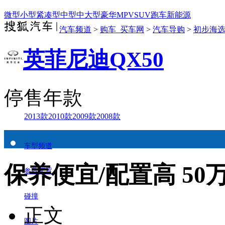
微型
小型
紧凑型
中型
中大型
豪华
MPV
SUV
跑车
新能源
汽车频道
>
购车_买车网
>
汽车导购
>
初步海
英菲尼迪QX50
停售年款
2013款
2010款
2009款
2008款
车型频道
保养便宜/配置高 50
参数配置
碰撞
正文
图片