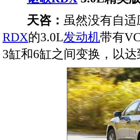
天咨：
虽然没有自适应
RDX
的3.0L
发动机
带有V
3缸和6缸之间变换，以