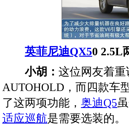
英菲尼迪QX
5
0 2.
小胡：
这位网友着重
AUTOHOLD，而四款车
了这两项功能，
奥迪Q5
虽
适应巡航
是需要选装的。