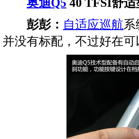
奥迪Q5
40 TFSI舒
彭彭：
自适应巡航
系
并没有标配，不过好在可