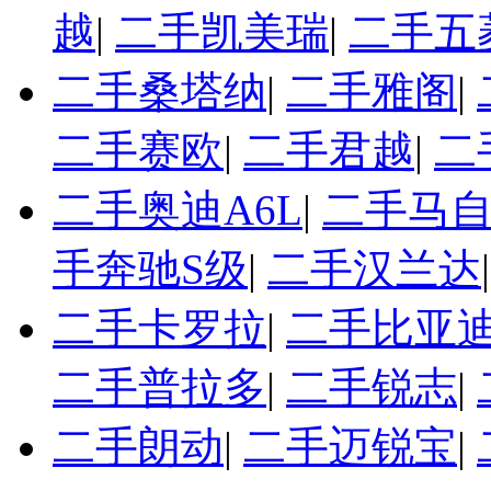
越
|
二手凯美瑞
|
二手五
二手桑塔纳
|
二手雅阁
|
二手赛欧
|
二手君越
|
二
二手奥迪A6L
|
二手马自
手奔驰S级
|
二手汉兰达
二手卡罗拉
|
二手比亚迪
二手普拉多
|
二手锐志
|
二手朗动
|
二手迈锐宝
|