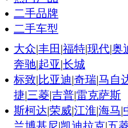
二手品牌
二手车型
大众
|
丰田
|
福特
|
现代
|
奥
奔驰
|
起亚
|
长城
标致
|
比亚迪
|
奇瑞
|
马自
捷
|
三菱
|
吉普
|
雷克萨斯
斯柯达
|
荣威
|
江淮
|
海马
|
兰博基尼
|
凯迪拉克
|
五