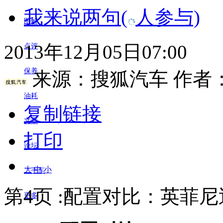
我来说两句
(
人参与)
图解
2013年12月05日07:00
点评
保养
来源：
搜狐汽车
作者
油耗
复制链接
文章
打印
论坛
大
中
小
二手车
第4页 :配置对比：英菲尼
更多