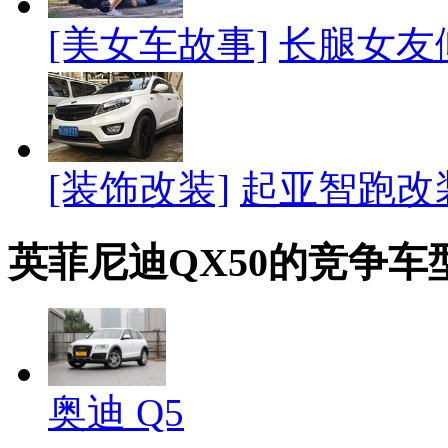
[美女车故事]
长腿女友
[装饰改装]
起亚智跑改
英菲尼迪QX50的竞争车
奥迪 Q5