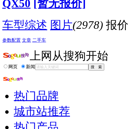
QX50
[暂无报价]
·
豪华SUV大搜罗 8款热点车型行情保养调查
·
保养便宜/配置高 50万内中型SUV购买推荐
降价促销
车型综述
图片
(2978)
报价
参数配置
文章
二手车
上网从搜狗开始
网页
新闻
热门品牌
城市站推荐
热门产品