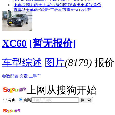
看赛车宝贝争奇斗
车模美腿爆乳无惧
·
不再是德系的天下 40万级别SUV杀出更多狠角色
艳
走光
·
容易被忽略的"诚意"三款40万豪华SUV推荐
·
郑州东沃定制版 XC60 AW直销专场！
·
武汉沃尔沃XC60最高优惠6.7万
·
中汽南方亦庄沃尔沃 邀您尊享“尊沃认证二手车
·
沃尔沃xc60加多少机油,沃尔沃xc60用什么机油
·
沃尔沃XC60发动机冷却液液位低故障检修
XC60
[暂无报价]
·
沃尔沃XC60四万公里保养费用明细表,保养项目推荐
·
沃尔沃XC60更换雨刮器价格明细表
降价促销
车型综述
图片
(8179)
报价
参数配置
文章
二手车
上网从搜狗开始
网页
新闻