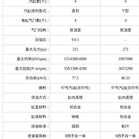
汽缸数(个)：
4
6
汽缸排列形式：
直列
V型
每缸气门数(个)：
4
4
气门结构：
双顶置
双顶置
压缩比：
9.6:1
-
最大马力(ps)：
211
271
最大功率(kW/rpm)：
155/4300-6000
199/7000
最大扭矩(N·m/rpm)：
350/1500-4200
302/3200
升功率(kW/l)：
77.5
66.33
燃料：
97号汽油(京95号)
97号汽油(京95号
供油方式：
缸内直喷
缸内直喷
缸盖材料：
铝合金
铝合金
缸体材料：
铸铁
铝合金
排放标准：
国四
欧IV
变速箱简称：
8挡手自一体
6挡手自一体