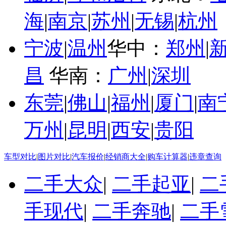
海
|
南京
|
苏州
|
无锡
|
杭州
宁波
|
温州
华中：
郑州
|
昌
华南：
广州
|
深圳
东莞
|
佛山
|
福州
|
厦门
|
南
万州
|
昆明
|
西安
|
贵阳
车型对比
|
图片对比
|
汽车报价
|
经销商大全
|
购车计算器
|
违章查询
二手大众
|
二手起亚
|
二
手现代
|
二手奔驰
|
二手