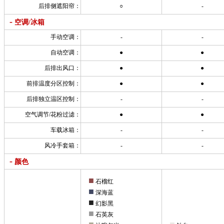
后排侧遮阳帘：
○
-
-
空调/冰箱
手动空调：
-
-
自动空调：
●
●
后排出风口：
●
●
前排温度分区控制：
●
●
后排独立温区控制：
-
-
空气调节/花粉过滤：
●
●
车载冰箱：
-
-
风冷手套箱：
-
-
-
颜色
■
石榴红
■
深海蓝
■
幻影黑
■
石英灰