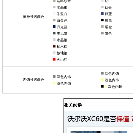
■
■
达喀尔米
钻白
■
■
水晶银
钛银
■
■
朱鹭白
锋蓝
车身可选颜色：
■
■
白金色
炫黑
■
■
月光蓝
曜金
■
■
季风灰
灰色
■
水晶银
■
柚木棕
■
极地银
■
火山红
■
深色内饰
■
深色内饰
■
内饰可选颜色：
浅色内饰
■
浅色内饰
■
■
双色内饰