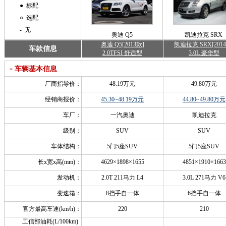
● 标配
○ 选配
- 无
奥迪 Q5
凯迪拉克 SRX
奥迪 Q5[2013款]
凯迪拉克 SRX[201
车款信息
2.0TFSI 舒适型
3.0L 豪华型
-
车辆基本信息
厂商指导价：
48.19万元
49.80万元
经销商报价：
45.30~48.19万元
44.80~49.80万元
车厂：
一汽奥迪
凯迪拉克
级别：
SUV
SUV
车体结构：
5门5座SUV
5门5座SUV
长x宽x高(mm)：
4629×1898×1655
4851×1910×1663
发动机：
2.0T 211马力 L4
3.0L 271马力 V6
变速箱：
8挡手自一体
6挡手自一体
官方最高车速(km/h)：
220
210
工信部油耗(L/100km)
-
-