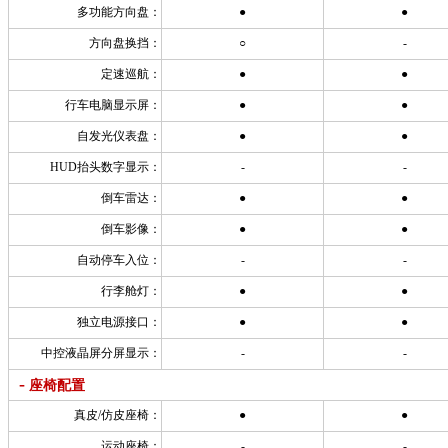
多功能方向盘：
●
●
方向盘换挡：
○
-
定速巡航：
●
●
行车电脑显示屏：
●
●
自发光仪表盘：
●
●
HUD抬头数字显示：
-
-
倒车雷达：
●
●
倒车影像：
●
●
自动停车入位：
-
-
行李舱灯：
●
●
独立电源接口：
●
●
中控液晶屏分屏显示：
-
-
-
座椅配置
真皮/仿皮座椅：
●
●
运动座椅：
-
-