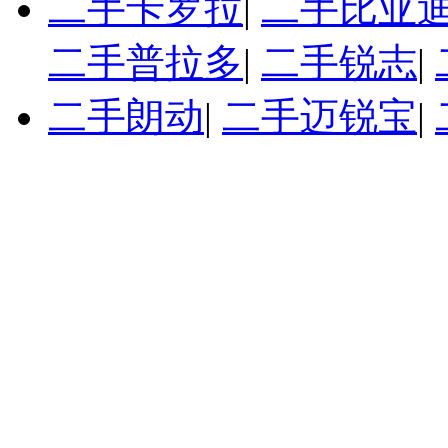
二手卡罗拉
|
二手比亚迪
二手普拉多
|
二手锐志
|
二手朗动
|
二手迈锐宝
|