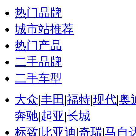
热门品牌
城市站推荐
热门产品
二手品牌
二手车型
大众
|
丰田
|
福特
|
现代
|
奥
奔驰
|
起亚
|
长城
标致
|
比亚迪
|
奇瑞
|
马自