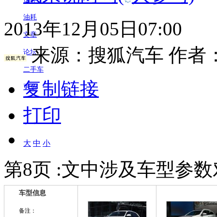
油耗
2013年12月05日07:00
文章
来源：
搜狐汽车
作者
论坛
二手车
复制链接
更多
打印
大
中
小
第8页 :文中涉及车型参
车型信息
备注：