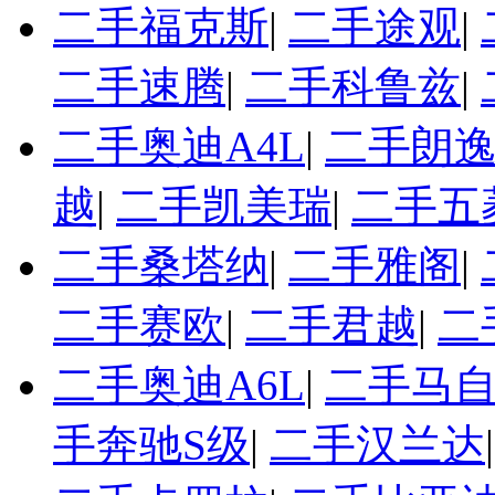
二手福克斯
|
二手途观
|
二手速腾
|
二手科鲁兹
|
二手奥迪A4L
|
二手朗
越
|
二手凯美瑞
|
二手五
二手桑塔纳
|
二手雅阁
|
二手赛欧
|
二手君越
|
二
二手奥迪A6L
|
二手马自
手奔驰S级
|
二手汉兰达