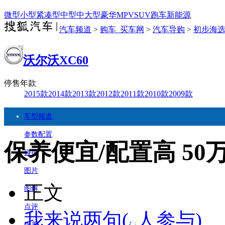
微型
小型
紧凑型
中型
中大型
豪华
MPV
SUV
跑车
新能源
汽车频道
>
购车_买车网
>
汽车导购
>
初步海
沃尔沃XC60
停售年款
2015款
2014款
2013款
2012款
2011款
2010款
2009款
车型频道
参数配置
保养便宜/配置高 50
碰撞
图片
正文
图解
点评
我来说两句
(
人参与)
保养