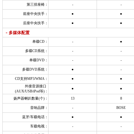
第三排座椅：
-
-
前座中央扶手：
●
●
后座中央扶手：
●
●
-
多媒体配置
单碟CD：
-
●
多碟CD系统：
-
-
单碟DVD：
-
-
多碟DVD系统：
●
-
CD支持MP3/WMA：
●
●
外接音源接口
●
●
(AUX/USB/iPod等)：
扬声器喇叭数量(个)：
13
8
音响品牌：
-
BOSE
蓝牙/车载电话：
●
●
车载电视：
-
-