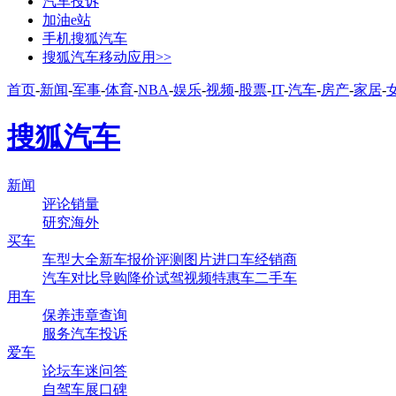
汽车投诉
加油e站
手机搜狐汽车
搜狐汽车移动应用>>
首页
-
新闻
-
军事
-
体育
-
NBA
-
娱乐
-
视频
-
股票
-
IT
-
汽车
-
房产
-
家居
-
搜狐汽车
新闻
评论
销量
研究
海外
买车
车型大全
新车
报价
评测
图片
进口车
经销商
汽车对比
导购
降价
试驾
视频
特惠车
二手车
用车
保养
违章查询
服务
汽车投诉
爱车
论坛
车迷
问答
自驾
车展
口碑