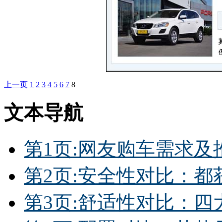
上一页
1
2
3
4
5
6
7
8
文本导航
第1页:网友购车需求及
第2页:安全性对比：都获
第3页:舒适性对比：