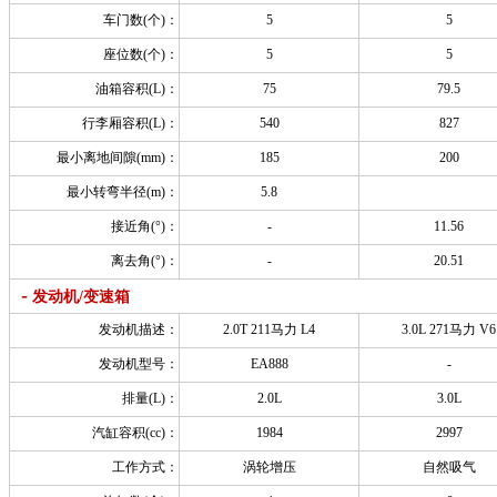
车门数(个)：
5
5
座位数(个)：
5
5
油箱容积(L)：
75
79.5
行李厢容积(L)：
540
827
最小离地间隙(mm)：
185
200
最小转弯半径(m)：
5.8
接近角(°)：
-
11.56
离去角(°)：
-
20.51
-
发动机/变速箱
发动机描述：
2.0T 211马力 L4
3.0L 271马力 V6
发动机型号：
EA888
-
排量(L)：
2.0L
3.0L
汽缸容积(cc)：
1984
2997
工作方式：
涡轮增压
自然吸气