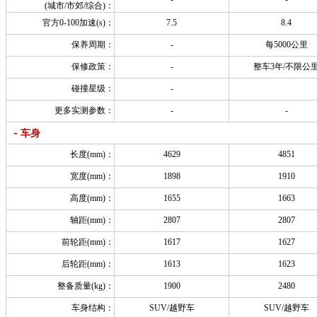
(城市/市郊/综合)：
官方0-100加速(s)：
7.5
8.4
保养周期：
-
每5000公里
保修政策：
-
整车3年/不限公
碰撞星级：
-
更多实测参数：
-
-
-
车身
长度(mm)：
4629
4851
宽度(mm)：
1898
1910
高度(mm)：
1655
1663
轴距(mm)：
2807
2807
前轮距(mm)：
1617
1627
后轮距(mm)：
1613
1623
整备质量(kg)：
1900
2480
车身结构：
SUV/越野车
SUV/越野车