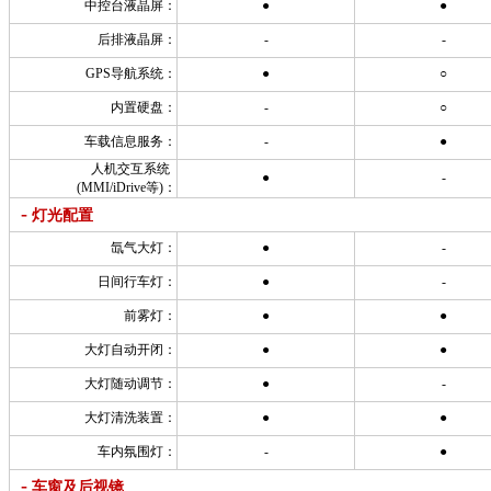
中控台液晶屏：
●
●
后排液晶屏：
-
-
GPS导航系统：
●
○
内置硬盘：
-
○
车载信息服务：
-
●
人机交互系统
●
-
(MMI/iDrive等)：
-
灯光配置
氙气大灯：
●
-
日间行车灯：
●
-
前雾灯：
●
●
大灯自动开闭：
●
●
大灯随动调节：
●
-
大灯清洗装置：
●
●
车内氛围灯：
-
●
-
车窗及后视镜