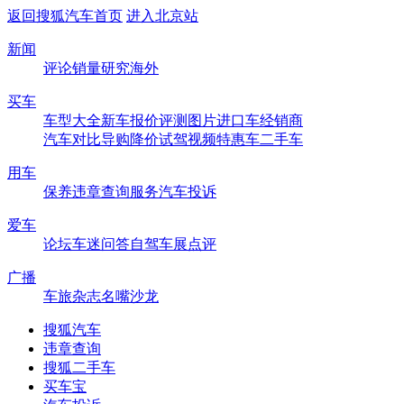
返回搜狐汽车首页
进入北京站
新闻
评论
销量
研究
海外
买车
车型大全
新车
报价
评测
图片
进口车
经销商
汽车对比
导购
降价
试驾
视频
特惠车
二手车
用车
保养
违章查询
服务
汽车投诉
爱车
论坛
车迷
问答
自驾
车展
点评
广播
车旅杂志
名嘴沙龙
搜狐汽车
违章查询
搜狐二手车
买车宝