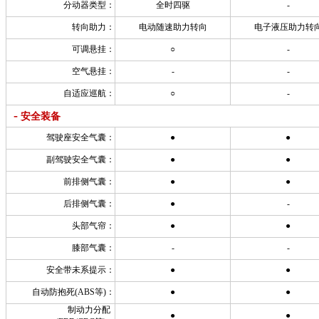
分动器类型：
全时四驱
-
转向助力：
电动随速助力转向
电子液压助力转
可调悬挂：
○
-
空气悬挂：
-
-
自适应巡航：
○
-
-
安全装备
驾驶座安全气囊：
●
●
副驾驶安全气囊：
●
●
前排侧气囊：
●
●
后排侧气囊：
●
-
头部气帘：
●
●
膝部气囊：
-
-
安全带未系提示：
●
●
自动防抱死(ABS等)：
●
●
制动力分配
●
●