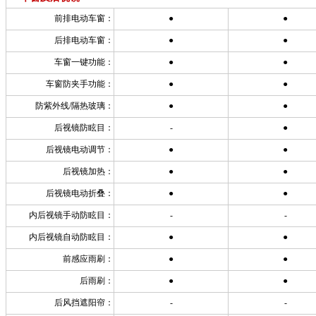
前排电动车窗：
●
●
后排电动车窗：
●
●
车窗一键功能：
●
●
车窗防夹手功能：
●
●
防紫外线/隔热玻璃：
●
●
后视镜防眩目：
-
●
后视镜电动调节：
●
●
后视镜加热：
●
●
后视镜电动折叠：
●
●
内后视镜手动防眩目：
-
-
内后视镜自动防眩目：
●
●
前感应雨刷：
●
●
后雨刷：
●
●
后风挡遮阳帘：
-
-