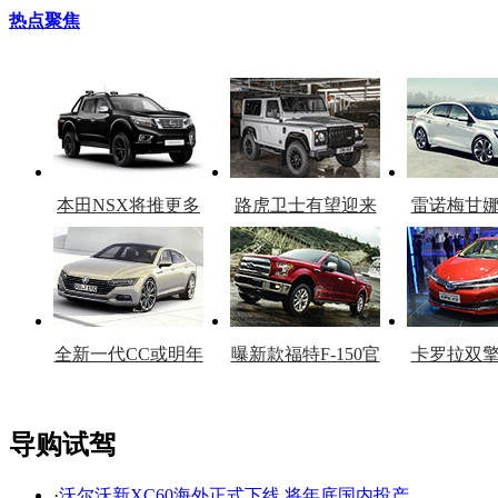
热点聚焦
本田NSX将推更多
路虎卫士有望迎来
雷诺梅甘
车型
复产
官
全新一代CC或明年
曝新款福特F-150官
卡罗拉双
上市
图
上
导购试驾
·
沃尔沃新XC60海外正式下线 将年底国内投产