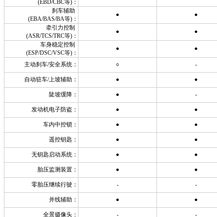
(EBD/CBC等)：
刹车辅助
●
●
(EBA/BAS/BA等)：
牵引力控制
●
●
(ASR/TCS/TRC等)：
车身稳定控制
●
●
(ESP/DSC/VSC等)：
主动刹车/安全系统：
○
-
自动驻车/上坡辅助：
●
●
陡坡缓降：
●
-
发动机电子防盗：
●
●
车内中控锁：
●
●
遥控钥匙：
●
●
无钥匙启动系统：
●
●
胎压监测装置：
●
●
零胎压继续行驶：
-
-
并线辅助：
●
●
全景摄像头：
-
-