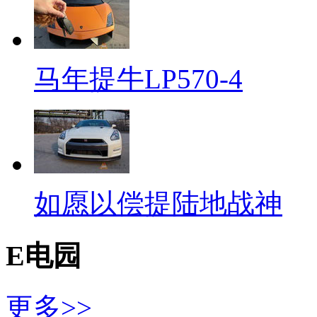
马年提牛LP570-4
如愿以偿提陆地战神
E电园
更多>>