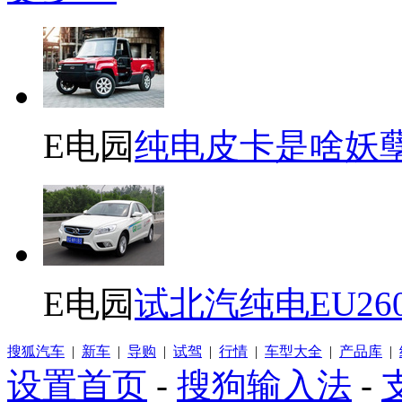
E电园
纯电皮卡是啥妖
E电园
试北汽纯电EU26
搜狐汽车
|
新车
|
导购
|
试驾
|
行情
|
车型大全
|
产品库
|
设置首页
-
搜狗输入法
-