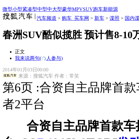
微型
小型
紧凑型
中型
中大型
豪华
MPV
SUV
跑车
新能源
汽车频道
>
购车_买车网
>
新车
>
谍照
>
国内
春洲SUV酷似揽胜 预计售8-10
正文
我来说两句
(
人参与)
2014年01月03日00:00
来源：
搜狐汽车
作者：常笑
第6页 :合资自主品牌首款
者2平台
合资自主品牌首款车