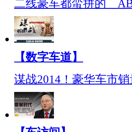
二线豪车都蛮拼的 A
【数字车道】
谋战2014！豪华车市