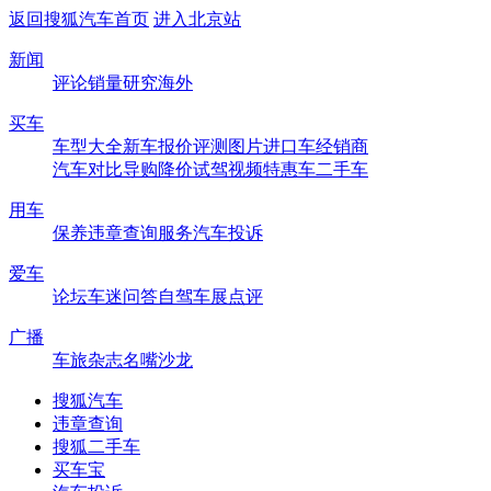
返回搜狐汽车首页
进入北京站
新闻
评论
销量
研究
海外
买车
车型大全
新车
报价
评测
图片
进口车
经销商
汽车对比
导购
降价
试驾
视频
特惠车
二手车
用车
保养
违章查询
服务
汽车投诉
爱车
论坛
车迷
问答
自驾
车展
点评
广播
车旅杂志
名嘴沙龙
搜狐汽车
违章查询
搜狐二手车
买车宝