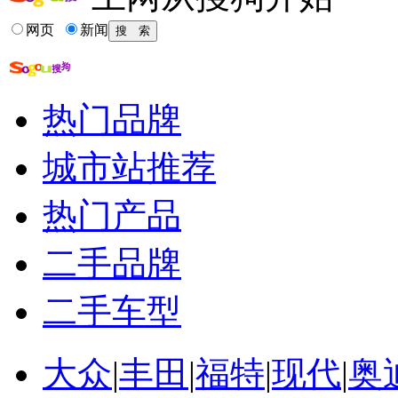
13-09-27
广汽吉奥轿车谍照首曝 传祺GA3改动而来!
13-07-04
路虎揽胜长轴版清晰谍照曝光 或明年上市
网页
新闻
更多关于
揽胜 车身
的新闻>>
相关推荐
热门品牌
最新suv5到10万
8万到10万什么suv好
城市站推荐
10万suv报价及图片
8 10万的suv
热门产品
价格5-10万的suv车型
北汽suv酷似路虎极光
二手品牌
二手车型
大众
|
丰田
|
福特
|
现代
|
奥