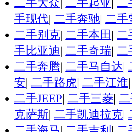
二手大众
|
二手起亚
|
二
手现代
|
二手奔驰
|
二手
二手别克
|
二手本田
|
二
手比亚迪
|
二手奇瑞
|
二
二手奔腾
|
二手马自达
|
安
|
二手路虎
|
二手江淮
二手JEEP
|
二手三菱
|
二
克萨斯
|
二手凯迪拉克
|
二手海马
|
二手吉利
|
二