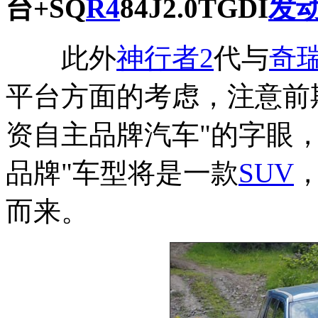
台+SQ
R4
84J2.0TGDI
发
此外
神行者2
代与
奇
平台方面的考虑，注意前
资自主品牌汽车"的字眼
品牌"车型将是一款
SUV
而来。