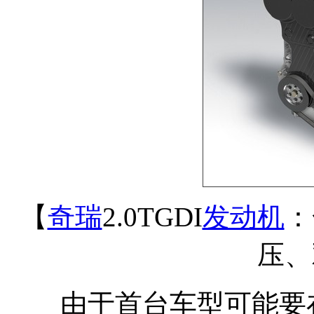
【
奇瑞
2.0TGDI
发动机
：
压、
由于首台车型可能要在2