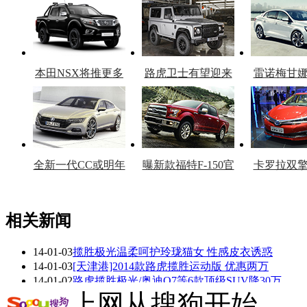
本田NSX将推更多
路虎卫士有望迎来
雷诺梅甘
车型
复产
官
全新一代CC或明年
曝新款福特F-150官
卡罗拉双
上市
图
上
相关新闻
14-01-03
揽胜极光温柔呵护玲珑猫女 性感皮衣诱惑
看赛车宝贝争奇斗
车模美腿爆乳无惧
14-01-03
[天津港]2014款路虎揽胜运动版 优惠两万
艳
走光
14-01-02
路虎揽胜极光/奥迪Q7等6款顶级SUV降30万
14-01-02
购路虎揽胜极光 享双人欧洲极光闪耀之旅
上网从搜狗开始