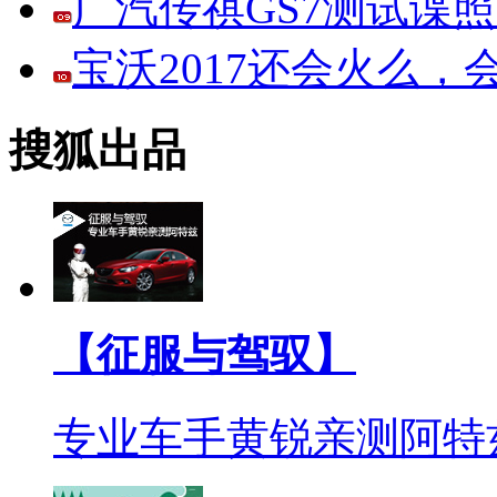
广汽传祺GS7测试谍
宝沃2017还会火么
搜狐出品
【征服与驾驭】
专业车手黄锐亲测阿特