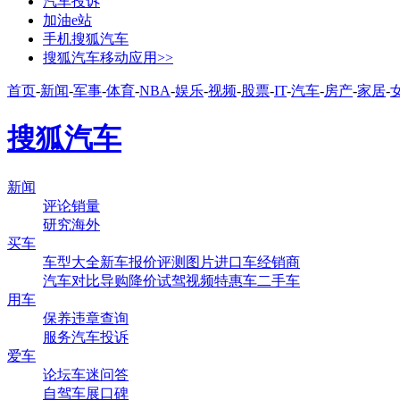
汽车投诉
加油e站
手机搜狐汽车
搜狐汽车移动应用>>
首页
-
新闻
-
军事
-
体育
-
NBA
-
娱乐
-
视频
-
股票
-
IT
-
汽车
-
房产
-
家居
-
搜狐汽车
新闻
评论
销量
研究
海外
买车
车型大全
新车
报价
评测
图片
进口车
经销商
汽车对比
导购
降价
试驾
视频
特惠车
二手车
用车
保养
违章查询
服务
汽车投诉
爱车
论坛
车迷
问答
自驾
车展
口碑