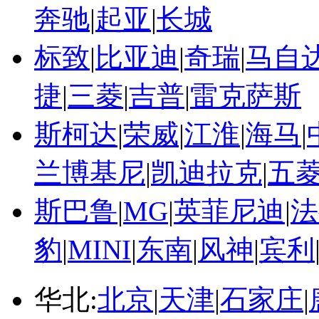
奔驰
|
起亚
|
长城
标致
|
比亚迪
|
奇瑞
|
马自
捷
|
三菱
|
吉普
|
雷克萨斯
斯柯达
|
荣威
|
江淮
|
海马
|
兰博基尼
|
凯迪拉克
|
五
斯巴鲁
|
MG
|
英菲尼迪
|
法
豹
|
MINI
|
东南
|
风神
|
宾利
华北:
北京
|
天津
|
石家庄
|