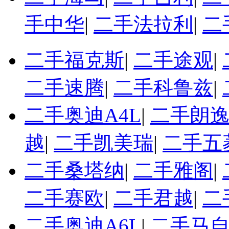
手中华
|
二手法拉利
|
二
二手福克斯
|
二手途观
|
二手速腾
|
二手科鲁兹
|
二手奥迪A4L
|
二手朗
越
|
二手凯美瑞
|
二手五
二手桑塔纳
|
二手雅阁
|
二手赛欧
|
二手君越
|
二
二手奥迪A6L
|
二手马自