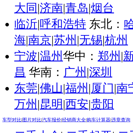
大同
|
济南
|
青岛
|
烟台
临沂
|
呼和浩特
东北：
海
|
南京
|
苏州
|
无锡
|
杭州
宁波
|
温州
华中：
郑州
|
昌
华南：
广州
|
深圳
东莞
|
佛山
|
福州
|
厦门
|
南
万州
|
昆明
|
西安
|
贵阳
车型对比
|
图片对比
|
汽车报价
|
经销商大全
|
购车计算器
|
违章查询