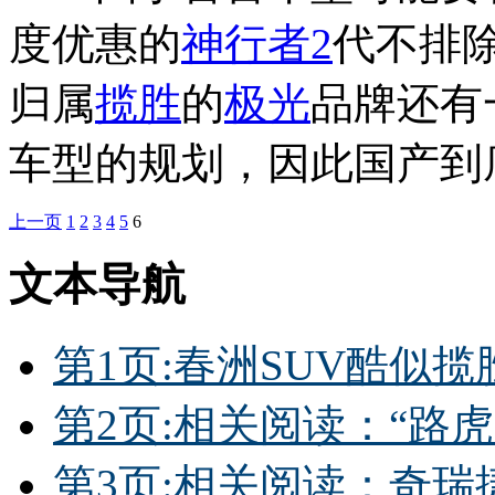
度优惠的
神行者2
代不排
归属
揽胜
的
极光
品牌还有
车型的规划，因此国产到
上一页
1
2
3
4
5
6
文本导航
第1页:春洲SUV酷似揽胜
第2页:相关阅读：“路虎
第3页:相关阅读：奇瑞