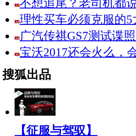
不想追尾？老司机都说
理性买车必须克服的5大
广汽传祺GS7测试谍
宝沃2017还会火么
搜狐出品
【征服与驾驭】