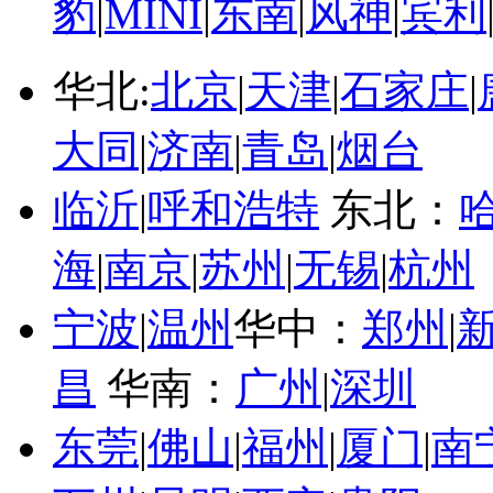
豹
|
MINI
|
东南
|
风神
|
宾利
华北:
北京
|
天津
|
石家庄
|
大同
|
济南
|
青岛
|
烟台
临沂
|
呼和浩特
东北：
海
|
南京
|
苏州
|
无锡
|
杭州
宁波
|
温州
华中：
郑州
|
昌
华南：
广州
|
深圳
东莞
|
佛山
|
福州
|
厦门
|
南