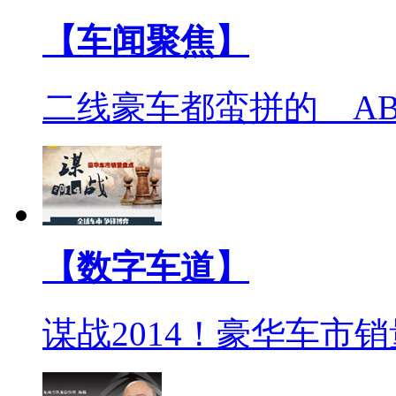
【车闻聚焦】
二线豪车都蛮拼的 A
【数字车道】
谋战2014！豪华车市