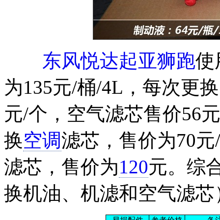
东风悦达起亚狮跑
使
为135元/桶/4L，每次
元/个，空气滤芯售价56元
换
空调
滤芯，售价为70元
滤芯，售价为
120
元。综
换机油、机滤和空气滤芯）