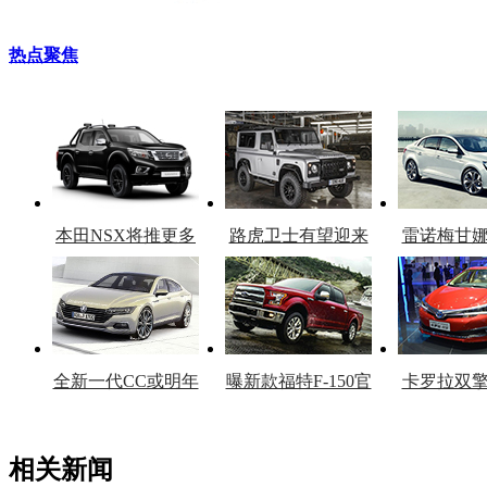
热点聚焦
本田NSX将推更多
路虎卫士有望迎来
雷诺梅甘
车型
复产
官
全新一代CC或明年
曝新款福特F-150官
卡罗拉双
上市
图
上
相关新闻