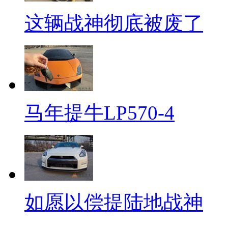
这辆战神彻底被废了
马年提牛LP570-4
如愿以偿提陆地战神