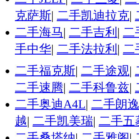
克萨斯
|
二手凯迪拉克
|
二手海马
|
二手吉利
|
二
手中华
|
二手法拉利
|
二
二手福克斯
|
二手途观
|
二手速腾
|
二手科鲁兹
|
二手奥迪A4L
|
二手朗
越
|
二手凯美瑞
|
二手五
二手桑塔纳
|
二手雅阁
|