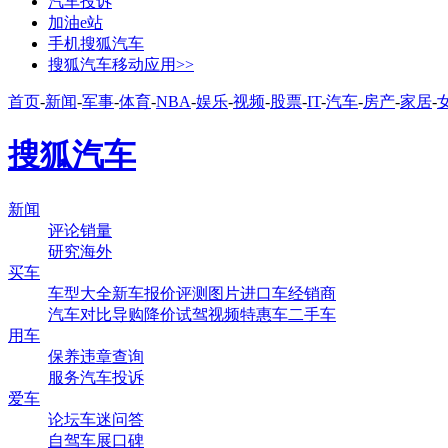
汽车投诉
加油e站
手机搜狐汽车
搜狐汽车移动应用>>
首页
-
新闻
-
军事
-
体育
-
NBA
-
娱乐
-
视频
-
股票
-
IT
-
汽车
-
房产
-
家居
-
搜狐汽车
新闻
评论
销量
研究
海外
买车
车型大全
新车
报价
评测
图片
进口车
经销商
汽车对比
导购
降价
试驾
视频
特惠车
二手车
用车
保养
违章查询
服务
汽车投诉
爱车
论坛
车迷
问答
自驾
车展
口碑