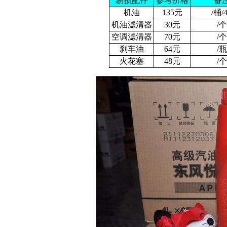
易损配件
参考价格
备
机油
135元
/桶/
机油滤清器
30元
/个
空调滤清器
70元
/个
刹车油
64元
/瓶
火花塞
48元
/个