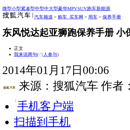
微型
小型
紧凑型
中型
中大型
豪华
MPV
SUV
跑车
新能源
汽车频道
>
购车_买车网
>
用车
>
保养手册
东风悦达起亚狮跑保养手册 小保
正文
我来说两句
(
人参与)
2014年01月17日00:06
来源：
搜狐汽车
作者
手机客户端
扫描到手机