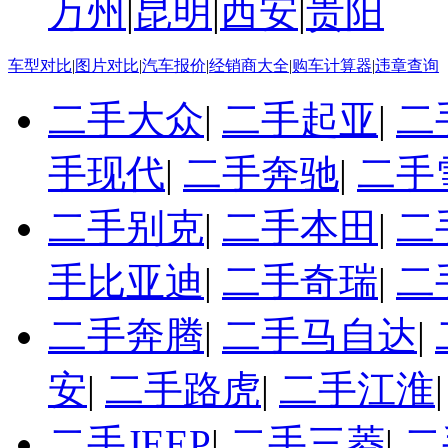
万州
|
昆明
|
西安
|
贵阳
车型对比
|
图片对比
|
汽车报价
|
经销商大全
|
购车计算器
|
违章查询
二手大众
|
二手起亚
|
二
手现代
|
二手奔驰
|
二手
二手别克
|
二手本田
|
二
手比亚迪
|
二手奇瑞
|
二
二手奔腾
|
二手马自达
|
安
|
二手路虎
|
二手江淮
二手JEEP
|
二手三菱
|
二