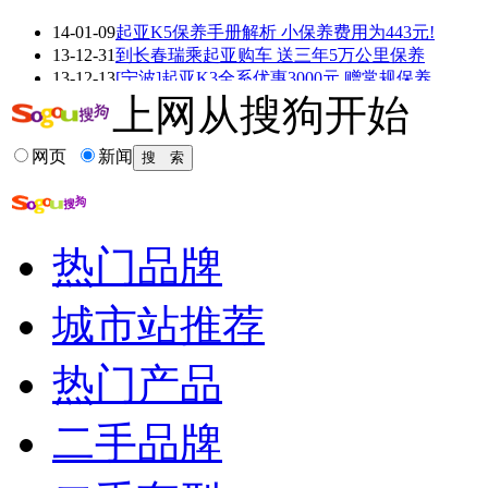
14-01-09
起亚K5保养手册解析 小保养费用为443元!
看赛车宝贝争奇斗
车模美腿爆乳无惧
13-12-31
到长春瑞乘起亚购车 送三年5万公里保养
艳
走光
13-12-13
[宁波]起亚K3全系优惠3000元 赠常规保养
13-12-11
保养最省心 狮跑/荣威W5等SUV直降4.53万
上网从搜狗开始
13-12-11
起亚K3/朗动/悦动/福瑞迪保养费用全对比
13-12-05
【保养手册】2014款起亚K5 保养手册解析
网页
新闻
更多关于
狮跑 保养
的新闻>>
相关推荐
热门品牌
起亚狮跑维修手册
东风悦达起亚狮跑油耗
城市站推荐
东风悦达起亚狮跑报价
东风悦达起亚狮跑...
热门产品
东风悦达起亚狮跑...
东风悦达起亚狮跑论坛
二手品牌