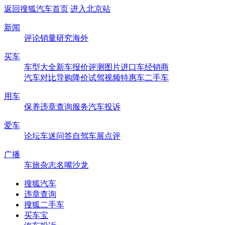
返回搜狐汽车首页
进入北京站
新闻
评论
销量
研究
海外
买车
车型大全
新车
报价
评测
图片
进口车
经销商
汽车对比
导购
降价
试驾
视频
特惠车
二手车
用车
保养
违章查询
服务
汽车投诉
爱车
论坛
车迷
问答
自驾
车展
点评
广播
车旅杂志
名嘴沙龙
搜狐汽车
违章查询
搜狐二手车
买车宝