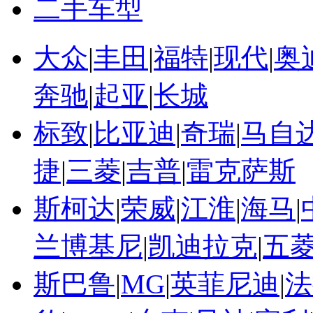
二手车型
大众
|
丰田
|
福特
|
现代
|
奥
奔驰
|
起亚
|
长城
标致
|
比亚迪
|
奇瑞
|
马自
捷
|
三菱
|
吉普
|
雷克萨斯
斯柯达
|
荣威
|
江淮
|
海马
|
兰博基尼
|
凯迪拉克
|
五
斯巴鲁
|
MG
|
英菲尼迪
|
法