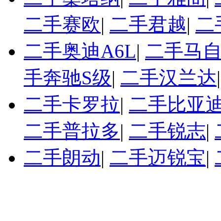
二手赛欧
|
二手君越
|
二
二手奥迪A6L
|
二手马自
手奔驰S级
|
二手汉兰达
二手卡罗拉
|
二手比亚迪
二手普拉多
|
二手锐志
|
二手朗动
|
二手迈锐宝
|