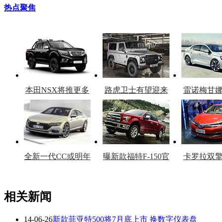
热点聚焦
本田NSX将推更多
路虎卫士有望迎来
雷诺梅甘
车型
复产
官
全新一代CC或明年
曝新款福特F-150官
卡罗拉双
上市
图
上
相关新闻
14-06-26
新款菲亚特500将7月底上市 换数字仪表盘