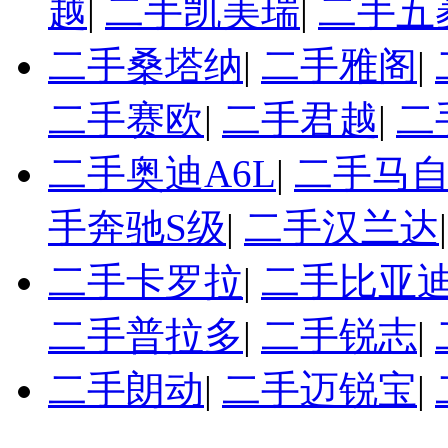
越
|
二手凯美瑞
|
二手五
二手桑塔纳
|
二手雅阁
|
二手赛欧
|
二手君越
|
二
二手奥迪A6L
|
二手马自
手奔驰S级
|
二手汉兰达
二手卡罗拉
|
二手比亚迪
二手普拉多
|
二手锐志
|
二手朗动
|
二手迈锐宝
|