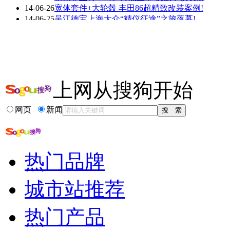
看赛车宝贝争奇斗
车模美腿爆乳无惧
14-06-26
宽体套件+大轮毂 丰田86超精致改装案例!
艳
走光
14-06-25
吴江德宝上海大众“精仪征途”之旅落幕!
14-06-24
营销案例:广汽丰田雷凌＂闪电标＂悬疑营销
14-06-19
居家小车的另外一面 嘉年华低趴改装案例
14-06-18
冰爽的夏日就要清新蓝色 宝马M3改装案例
更多关于
案例 仪表
的新闻>>
上网从搜狗开始
相关推荐
网页
新闻
汽车微信营销成功案例
比亚迪秦补贴后多少钱
比亚迪 秦的最新报价
比亚迪秦试驾
热门品牌
胖哥试驾比亚迪秦
胖哥试驾比亚迪秦视频
城市站推荐
热门产品