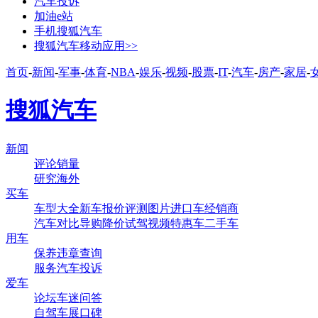
汽车投诉
加油e站
手机搜狐汽车
搜狐汽车移动应用>>
首页
-
新闻
-
军事
-
体育
-
NBA
-
娱乐
-
视频
-
股票
-
IT
-
汽车
-
房产
-
家居
-
搜狐汽车
新闻
评论
销量
研究
海外
买车
车型大全
新车
报价
评测
图片
进口车
经销商
汽车对比
导购
降价
试驾
视频
特惠车
二手车
用车
保养
违章查询
服务
汽车投诉
爱车
论坛
车迷
问答
自驾
车展
口碑