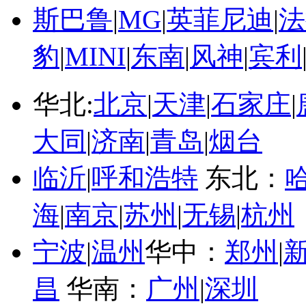
斯巴鲁
|
MG
|
英菲尼迪
|
法
豹
|
MINI
|
东南
|
风神
|
宾利
华北:
北京
|
天津
|
石家庄
|
大同
|
济南
|
青岛
|
烟台
临沂
|
呼和浩特
东北：
海
|
南京
|
苏州
|
无锡
|
杭州
宁波
|
温州
华中：
郑州
|
昌
华南：
广州
|
深圳