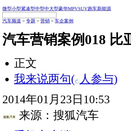
微型
小型
紧凑型
中型
中大型
豪华
MPV
SUV
跑车
新能源
汽车频道
>
专题
>
营销
>
车企案例
汽车营销案例018 比
正文
我来说两句
(
人参与)
2014年01月23日10:53
来源：
搜狐汽车