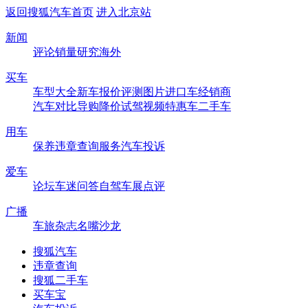
返回搜狐汽车首页
进入北京站
新闻
评论
销量
研究
海外
买车
车型大全
新车
报价
评测
图片
进口车
经销商
汽车对比
导购
降价
试驾
视频
特惠车
二手车
用车
保养
违章查询
服务
汽车投诉
爱车
论坛
车迷
问答
自驾
车展
点评
广播
车旅杂志
名嘴沙龙
搜狐汽车
违章查询
搜狐二手车
买车宝