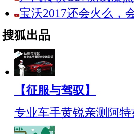
宝沃2017还会火么
搜狐出品
【征服与驾驭】
专业车手黄锐亲测阿特