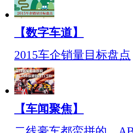
【数字车道】
2015车企销量目标盘点
【车闻聚焦】
二线豪车都蛮拼的 A