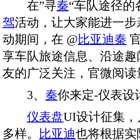
在”寻
秦
“车队途径的
驾
活动，让大家能进一步
动期间，在 @
比亚迪秦
官
享车队旅途信息、沿途趣
友的广泛关注，官微阅读量
3、
秦
你来定-仪表设
仪表盘
UI设计征集
多样。
比亚迪
也将根据实