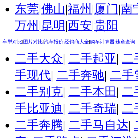
东莞
|
佛山
|
福州
|
厦门
|
南
万州
|
昆明
|
西安
|
贵阳
车型对比
|
图片对比
|
汽车报价
|
经销商大全
|
购车计算器
|
违章查询
二手大众
|
二手起亚
|
二
手现代
|
二手奔驰
|
二手
二手别克
|
二手本田
|
二
手比亚迪
|
二手奇瑞
|
二
二手奔腾
|
二手马自达
|