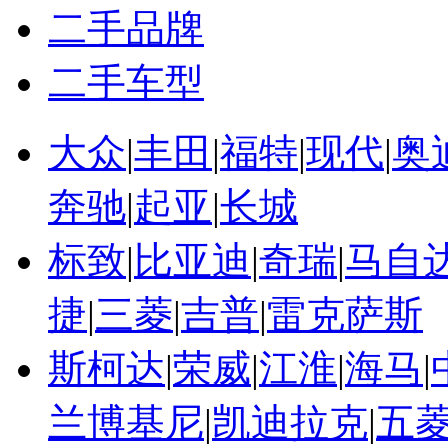
二手品牌
二手车型
大众
|
丰田
|
福特
|
现代
|
奥
奔驰
|
起亚
|
长城
标致
|
比亚迪
|
奇瑞
|
马自
捷
|
三菱
|
吉普
|
雷克萨斯
斯柯达
|
荣威
|
江淮
|
海马
|
兰博基尼
|
凯迪拉克
|
五