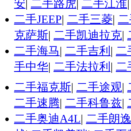
安
|
二手路虎
|
二手江淮
二手JEEP
|
二手三菱
|
二
克萨斯
|
二手凯迪拉克
|
二手海马
|
二手吉利
|
二
手中华
|
二手法拉利
|
二
二手福克斯
|
二手途观
|
二手速腾
|
二手科鲁兹
|
二手奥迪A4L
|
二手朗