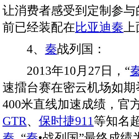
让消费者感受到定制参与
前已经装配在
比亚迪秦
上
4、
秦
战列国：
2013年10月27日，“
速擂台赛在密云机场如期
400米直线加速成绩，官
GTR
、
保时捷911
等知名超
秦
, “
秦
•战列国”最终成绩