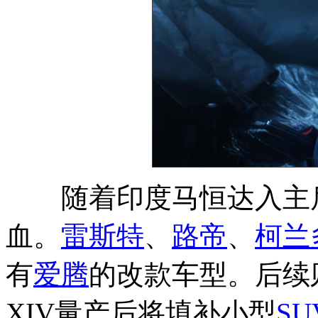
随着印度马恒达入主
血。
雷斯特
、
路帝
、
柯兰
有
爱腾
的改款车型。后续
XIV量产后将填补小型
SU