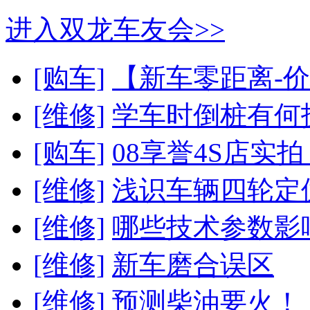
进入双龙车友会>>
[购车]
【新车零距离-价
[维修]
学车时倒桩有何
[购车]
08享誉4S店实拍
[维修]
浅识车辆四轮定
[维修]
哪些技术参数影
[维修]
新车磨合误区
[维修]
预测柴油要火！