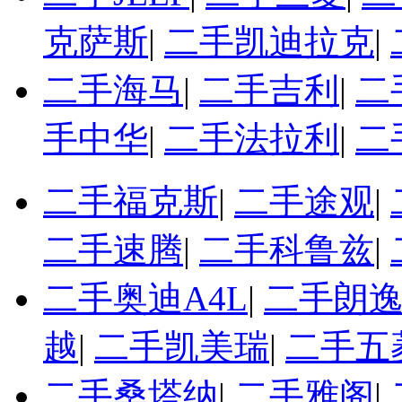
克萨斯
|
二手凯迪拉克
|
二手海马
|
二手吉利
|
二
手中华
|
二手法拉利
|
二
二手福克斯
|
二手途观
|
二手速腾
|
二手科鲁兹
|
二手奥迪A4L
|
二手朗
越
|
二手凯美瑞
|
二手五
二手桑塔纳
|
二手雅阁
|