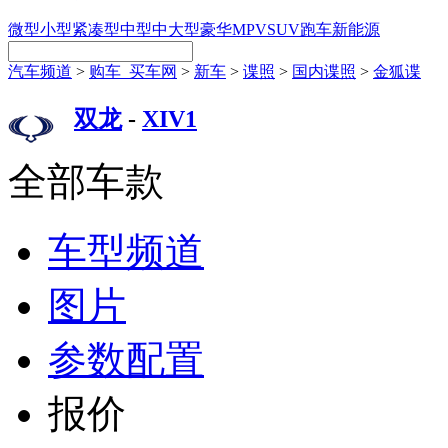
微型
小型
紧凑型
中型
中大型
豪华
MPV
SUV
跑车
新能源
汽车频道
>
购车_买车网
>
新车
>
谍照
>
国内谍照
>
金狐谍
双龙
-
XIV1
全部车款
车型频道
图片
参数配置
报价