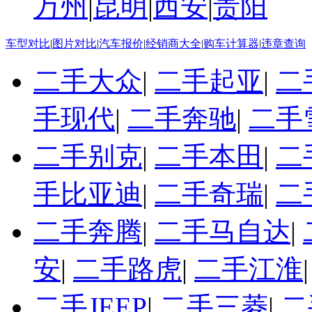
万州
|
昆明
|
西安
|
贵阳
车型对比
|
图片对比
|
汽车报价
|
经销商大全
|
购车计算器
|
违章查询
二手大众
|
二手起亚
|
二
手现代
|
二手奔驰
|
二手
二手别克
|
二手本田
|
二
手比亚迪
|
二手奇瑞
|
二
二手奔腾
|
二手马自达
|
安
|
二手路虎
|
二手江淮
二手JEEP
|
二手三菱
|
二