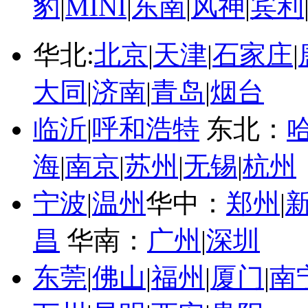
豹
|
MINI
|
东南
|
风神
|
宾利
华北:
北京
|
天津
|
石家庄
|
大同
|
济南
|
青岛
|
烟台
临沂
|
呼和浩特
东北：
海
|
南京
|
苏州
|
无锡
|
杭州
宁波
|
温州
华中：
郑州
|
昌
华南：
广州
|
深圳
东莞
|
佛山
|
福州
|
厦门
|
南