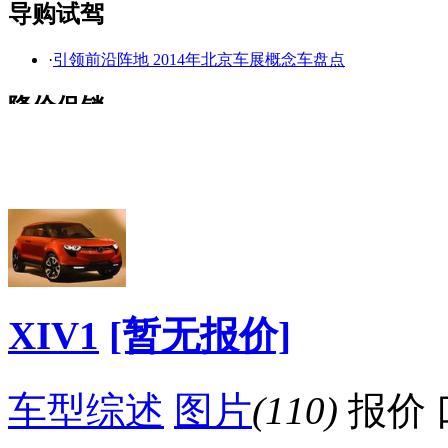
导购试驾
·
引领前沿阵地 2014年北京车展概念车盘点
看赛车宝贝争奇斗
车模美腿爆乳无惧
艳
走光
降价促销
XIV1
[暂无报价]
车型综述
图片
(110)
报价