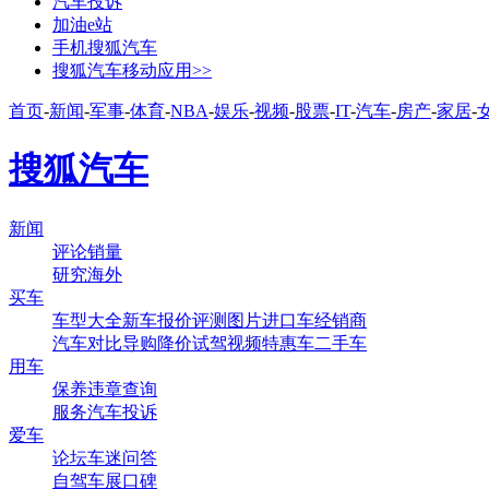
汽车投诉
加油e站
手机搜狐汽车
搜狐汽车移动应用>>
首页
-
新闻
-
军事
-
体育
-
NBA
-
娱乐
-
视频
-
股票
-
IT
-
汽车
-
房产
-
家居
-
搜狐汽车
新闻
评论
销量
研究
海外
买车
车型大全
新车
报价
评测
图片
进口车
经销商
汽车对比
导购
降价
试驾
视频
特惠车
二手车
用车
保养
违章查询
服务
汽车投诉
爱车
论坛
车迷
问答
自驾
车展
口碑