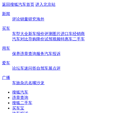
返回搜狐汽车首页
进入北京站
新闻
评论
销量
研究
海外
买车
车型大全
新车
报价
评测
图片
进口车
经销商
汽车对比
导购
降价
试驾
视频
特惠车
二手车
用车
保养
违章查询
服务
汽车投诉
爱车
论坛
车迷
问答
自驾
车展
点评
广播
车旅杂志
名嘴沙龙
搜狐汽车
违章查询
搜狐二手车
买车宝