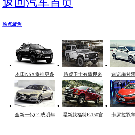
返回汽车首页
热点聚焦
本田NSX将推更多
路虎卫士有望迎来
雷诺梅甘
车型
复产
官
全新一代CC或明年
曝新款福特F-150官
卡罗拉双
上市
图
上