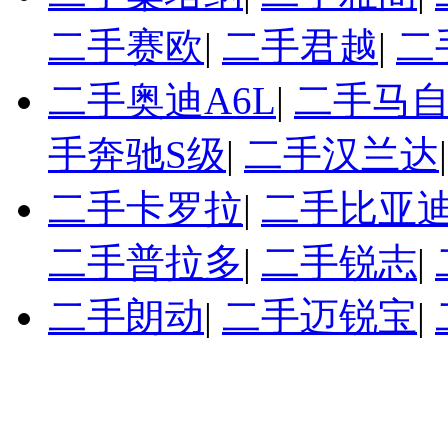
二手赛欧
|
二手君越
|
二
二手奥迪A6L
|
二手马自
手奔驰S级
|
二手汉兰达
二手卡罗拉
|
二手比亚迪
二手普拉多
|
二手锐志
|
二手朗动
|
二手迈锐宝
|