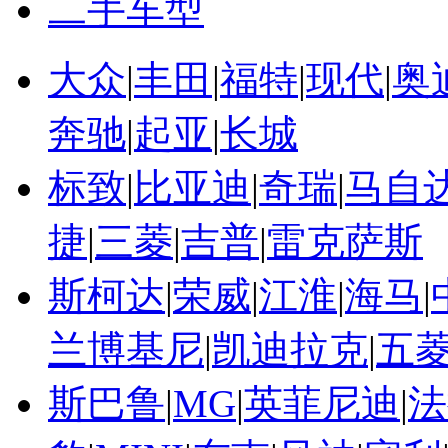
二手车型
大众
|
丰田
|
福特
|
现代
|
奥
奔驰
|
起亚
|
长城
标致
|
比亚迪
|
奇瑞
|
马自
捷
|
三菱
|
吉普
|
雷克萨斯
斯柯达
|
荣威
|
江淮
|
海马
|
兰博基尼
|
凯迪拉克
|
五
斯巴鲁
|
MG
|
英菲尼迪
|
法