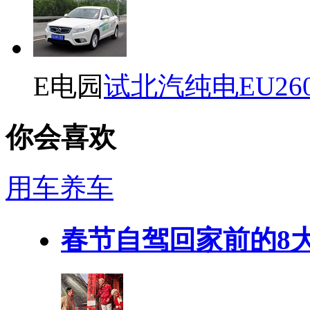
E电园
试北汽纯电EU26
你会喜欢
用车养车
春节自驾回家前的8