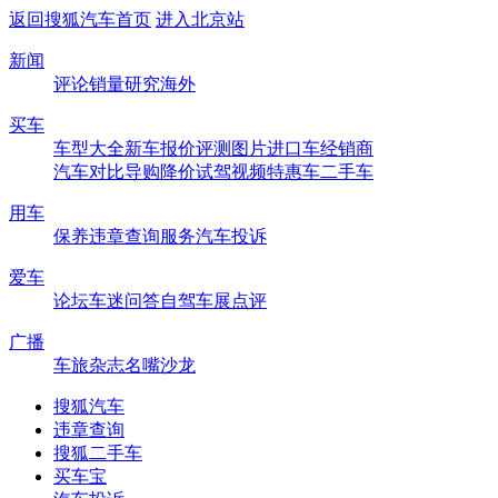
返回搜狐汽车首页
进入北京站
新闻
评论
销量
研究
海外
买车
车型大全
新车
报价
评测
图片
进口车
经销商
汽车对比
导购
降价
试驾
视频
特惠车
二手车
用车
保养
违章查询
服务
汽车投诉
爱车
论坛
车迷
问答
自驾
车展
点评
广播
车旅杂志
名嘴沙龙
搜狐汽车
违章查询
搜狐二手车
买车宝