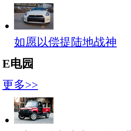
如愿以偿提陆地战神
E电园
更多>>