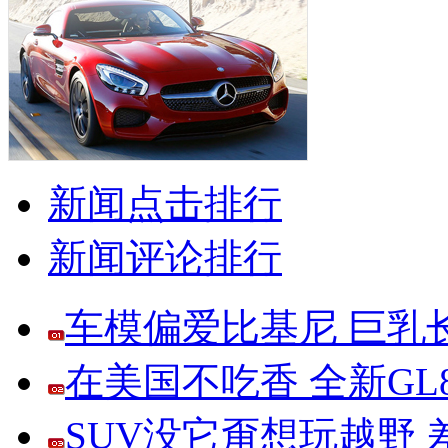
新闻点击排行
新闻评论排行
车模偏爱比基尼 巨乳
在美国不吃香 全新G
SUV没它甭想玩越野