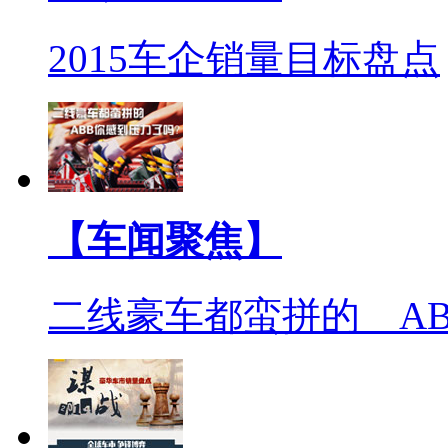
2015车企销量目标盘点
【车闻聚焦】
二线豪车都蛮拼的 A