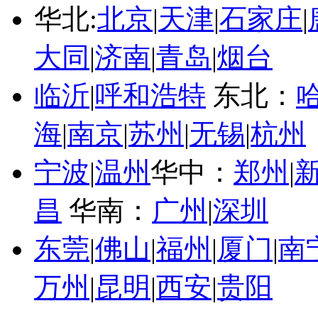
华北:
北京
|
天津
|
石家庄
|
大同
|
济南
|
青岛
|
烟台
临沂
|
呼和浩特
东北：
海
|
南京
|
苏州
|
无锡
|
杭州
宁波
|
温州
华中：
郑州
|
昌
华南：
广州
|
深圳
东莞
|
佛山
|
福州
|
厦门
|
南
万州
|
昆明
|
西安
|
贵阳