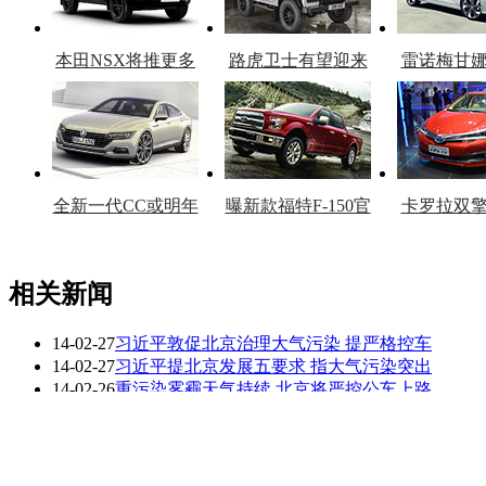
本田NSX将推更多
路虎卫士有望迎来
雷诺梅甘
车型
复产
官
全新一代CC或明年
曝新款福特F-150官
卡罗拉双
上市
图
上
相关新闻
14-02-27
习近平敦促北京治理大气污染 提严格控车
看赛车宝贝争奇斗
车模美腿爆乳无惧
14-02-27
习近平提北京发展五要求 指大气污染突出
艳
走光
14-02-26
重污染雾霾天气持续 北京将严控公车上路
14-01-21
淄博严控机动车污染:实施错峰上下班措施
13-11-26
外地车高峰进五环罚100扣3分 严控进京证
13-10-19
英国严控3D打印技术 防止不法分子制造武器