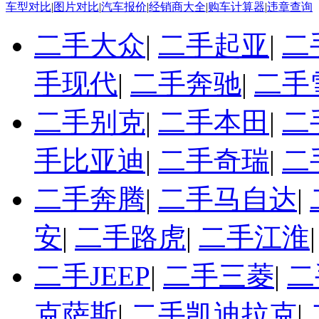
车型对比
|
图片对比
|
汽车报价
|
经销商大全
|
购车计算器
|
违章查询
二手大众
|
二手起亚
|
二
手现代
|
二手奔驰
|
二手
二手别克
|
二手本田
|
二
手比亚迪
|
二手奇瑞
|
二
二手奔腾
|
二手马自达
|
安
|
二手路虎
|
二手江淮
二手JEEP
|
二手三菱
|
二
克萨斯
|
二手凯迪拉克
|