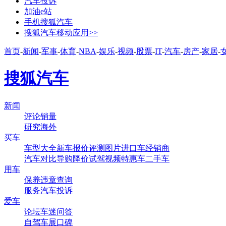
汽车投诉
加油e站
手机搜狐汽车
搜狐汽车移动应用>>
首页
-
新闻
-
军事
-
体育
-
NBA
-
娱乐
-
视频
-
股票
-
IT
-
汽车
-
房产
-
家居
-
搜狐汽车
新闻
评论
销量
研究
海外
买车
车型大全
新车
报价
评测
图片
进口车
经销商
汽车对比
导购
降价
试驾
视频
特惠车
二手车
用车
保养
违章查询
服务
汽车投诉
爱车
论坛
车迷
问答
自驾
车展
口碑