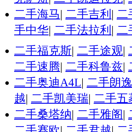
二手海马
|
二手吉利
|
二
手中华
|
二手法拉利
|
二
二手福克斯
|
二手途观
|
二手速腾
|
二手科鲁兹
|
二手奥迪A4L
|
二手朗
越
|
二手凯美瑞
|
二手五
二手桑塔纳
|
二手雅阁
|
二手赛欧
|
二手君越
|
二