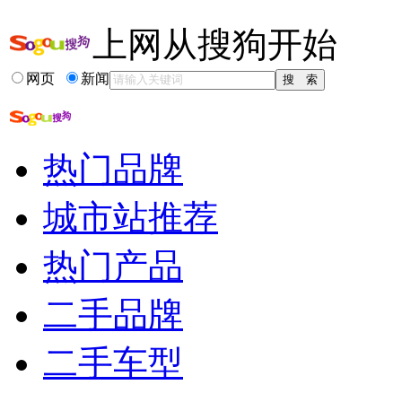
更多关于
习近平 严控
的新闻>>
上网从搜狗开始
相关推荐
网页
新闻
北京 上海严控人口
北京严控外来人口
严控特大城市人口
六个严禁 一个严控
热门品牌
严控三公经费措施
严控废物名录
城市站推荐
热门产品
二手品牌
二手车型