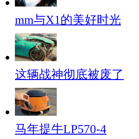
mm与X1的美好时光
这辆战神彻底被废了
马年提牛LP570-4