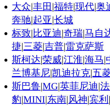
大众
|
丰田
|
福特
|
现代
|
奥
奔驰
|
起亚
|
长城
标致
|
比亚迪
|
奇瑞
|
马自
捷
|
三菱
|
吉普
|
雷克萨斯
斯柯达
|
荣威
|
江淮
|
海马
|
兰博基尼
|
凯迪拉克
|
五
斯巴鲁
|
MG
|
英菲尼迪
|
法
豹
|
MINI
|
东南
|
风神
|
宾利