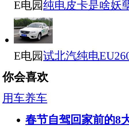
E电园
纯电皮卡是啥妖
E电园
试北汽纯电EU26
你会喜欢
用车养车
春节自驾回家前的8