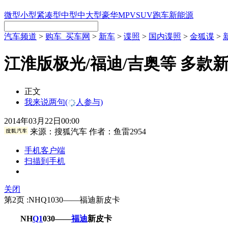
微型
小型
紧凑型
中型
中大型
豪华
MPV
SUV
跑车
新能源
汽车频道
>
购车_买车网
>
新车
>
谍照
>
国内谍照
>
金狐谍
>
江淮版极光/福迪/吉奥等 多款
正文
我来说两句
(
人参与)
2014年03月22日00:00
来源：
搜狐汽车
作者：鱼雷2954
手机客户端
扫描到手机
关闭
第2页 :NHQ1030——福迪新皮卡
NH
Q1
030——
福迪
新皮卡