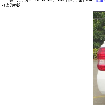
整车尺寸为5219/1870/1844、1864（带行李架）mm，
轴距
相应的参照。