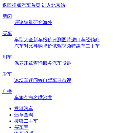
返回搜狐汽车首页
进入北京站
新闻
评论
销量
研究
海外
买车
车型大全
新车
报价
评测
图片
进口车
经销商
汽车对比
导购
降价
试驾
视频
特惠车
二手车
用车
保养
违章查询
服务
汽车投诉
爱车
论坛
车迷
问答
自驾
车展
点评
广播
车旅杂志
名嘴沙龙
搜狐汽车
违章查询
搜狐二手车
买车宝