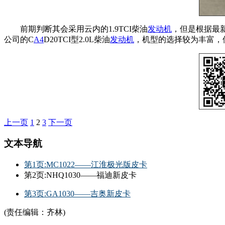
前期判断其会采用云内的1.9TCI柴油
发动机
，但是根据最新
公司的C
A4
D20TCI型2.0L柴油
发动机
，机型的选择较为丰富，
上一页
1
2
3
下一页
文本导航
第1页:MC1022——江淮极光版皮卡
第2页:NHQ1030——福迪新皮卡
第3页:GA1030——吉奥新皮卡
(责任编辑：齐林)