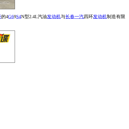
菱
的4
G6
9
S4
N型2.4L汽油
发动机
与
长春
一汽
四环
发动机
制造有限