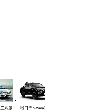
娜三厢版
曝日产Navara限量