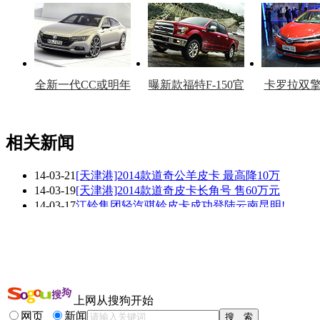
车型
复产
官
全新一代CC或明年
曝新款福特F-150官
卡罗拉双
上市
图
上
相关新闻
14-03-21
[天津港]2014款道奇公羊皮卡 最高降10万
看赛车宝贝争奇斗
车模美腿爆乳无惧
14-03-19
[天津港]2014款道奇皮卡长角号 售60万元
艳
走光
14-03-17
江铃集团轻汽骐铃皮卡成功登陆云南昆明!
14-03-17
[汽车生活]《四万说车》 皮卡的故事(下)
14-03-08
福迪全新皮卡无伪谍照曝光 有望年底上市
13-10-17
2013皮卡中国行 江淮安驰皮卡引领百色站
更多关于
江淮皮卡 福迪皮卡 吉奥皮卡
的新闻>>
上网从搜狗开始
相关推荐
网页
新闻