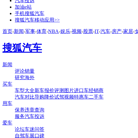
汽车投诉
加油e站
手机搜狐汽车
搜狐汽车移动应用>>
首页
-
新闻
-
军事
-
体育
-
NBA
-
娱乐
-
视频
-
股票
-
IT
-
汽车
-
房产
-
家居
-
搜狐汽车
新闻
评论
销量
研究
海外
买车
车型大全
新车
报价
评测
图片
进口车
经销商
汽车对比
导购
降价
试驾
视频
特惠车
二手车
用车
保养
违章查询
服务
汽车投诉
爱车
论坛
车迷
问答
自驾
车展
口碑