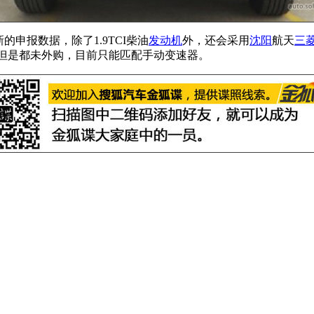
的申报数据，除了1.9TCI柴油
发动机
外，还会采用
沈阳
航天
三
但是都未外购，目前只能匹配手动变速器。