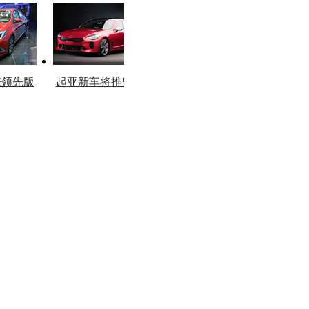
图
版
擎领先版
起亚新车将推柴油
市
版