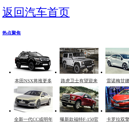
返回汽车首页
热点聚焦
本田NSX将推更多
路虎卫士有望迎来
雷诺梅甘
车型
复产
官
全新一代CC或明年
曝新款福特F-150官
卡罗拉双
上市
图
上