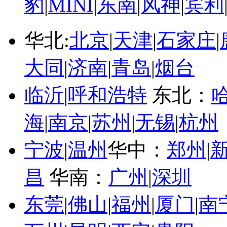
豹
|
MINI
|
东南
|
风神
|
宾利
华北:
北京
|
天津
|
石家庄
|
大同
|
济南
|
青岛
|
烟台
临沂
|
呼和浩特
东北：
海
|
南京
|
苏州
|
无锡
|
杭州
宁波
|
温州
华中：
郑州
|
昌
华南：
广州
|
深圳
东莞
|
佛山
|
福州
|
厦门
|
南