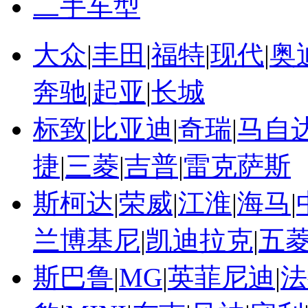
二手车型
大众
|
丰田
|
福特
|
现代
|
奥
奔驰
|
起亚
|
长城
标致
|
比亚迪
|
奇瑞
|
马自
捷
|
三菱
|
吉普
|
雷克萨斯
斯柯达
|
荣威
|
江淮
|
海马
|
兰博基尼
|
凯迪拉克
|
五
斯巴鲁
|
MG
|
英菲尼迪
|
法