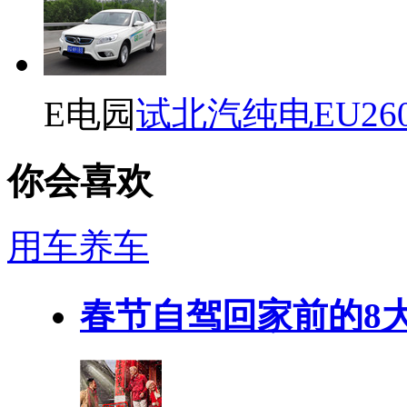
E电园
试北汽纯电EU26
你会喜欢
用车养车
春节自驾回家前的8