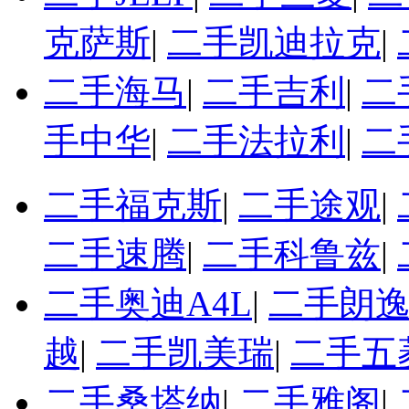
克萨斯
|
二手凯迪拉克
|
二手海马
|
二手吉利
|
二
手中华
|
二手法拉利
|
二
二手福克斯
|
二手途观
|
二手速腾
|
二手科鲁兹
|
二手奥迪A4L
|
二手朗
越
|
二手凯美瑞
|
二手五
二手桑塔纳
|
二手雅阁
|