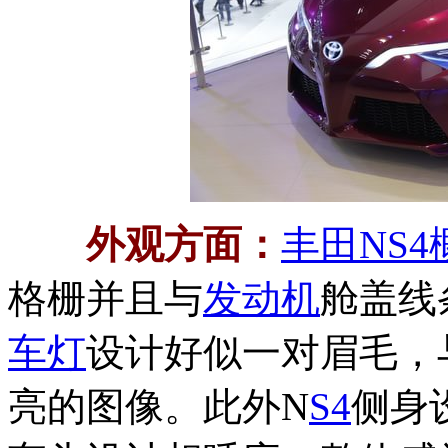
外观方面：
丰田NS4
格栅并且与
发动机
舱盖线
车灯
设计好似一对眉毛，
亮的图像。此外N
S4
侧身