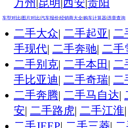
万州
|
昆明
|
西安
|
贵阳
车型对比
|
图片对比
|
汽车报价
|
经销商大全
|
购车计算器
|
违章查询
二手大众
|
二手起亚
|
二
手现代
|
二手奔驰
|
二手
二手别克
|
二手本田
|
二
手比亚迪
|
二手奇瑞
|
二
二手奔腾
|
二手马自达
|
安
|
二手路虎
|
二手江淮
二手JEEP
|
二手三菱
|
二