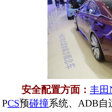
安全配置方面：
丰田
P
CS
预
碰撞
系统、ADB自