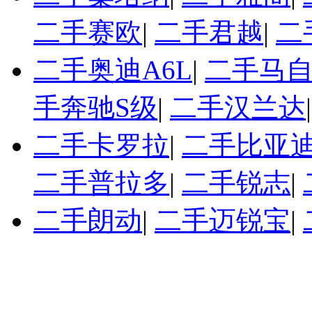
二手赛欧
|
二手君越
|
二
二手奥迪A6L
|
二手马自
手奔驰S级
|
二手汉兰达
二手卡罗拉
|
二手比亚迪
二手普拉多
|
二手锐志
|
二手朗动
|
二手迈锐宝
|