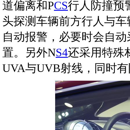
道偏离和P
CS
行人防撞预
头探测车辆前方行人与车
自动报警，必要时会自动
置。另外N
S4
还采用特殊
UVA与UVB射线，同时