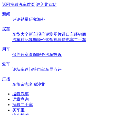
返回搜狐汽车首页
进入北京站
新闻
评论
销量
研究
海外
买车
车型大全
新车
报价
评测
图片
进口车
经销商
汽车对比
导购
降价
试驾
视频
特惠车
二手车
用车
保养
违章查询
服务
汽车投诉
爱车
论坛
车迷
问答
自驾
车展
点评
广播
车旅杂志
名嘴沙龙
搜狐汽车
违章查询
搜狐二手车
买车宝