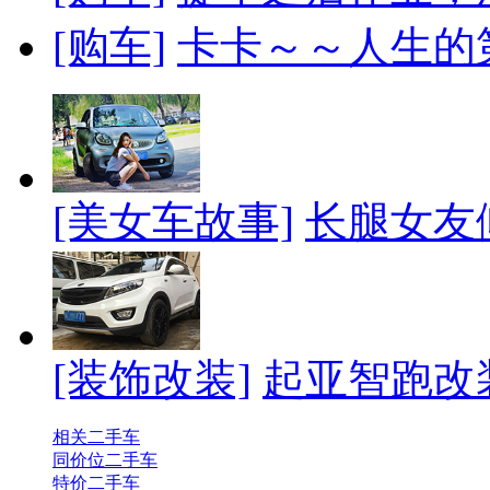
[购车]
卡卡～～人生的
[美女车故事]
长腿女友
[装饰改装]
起亚智跑改
相关二手车
同价位二手车
特价二手车