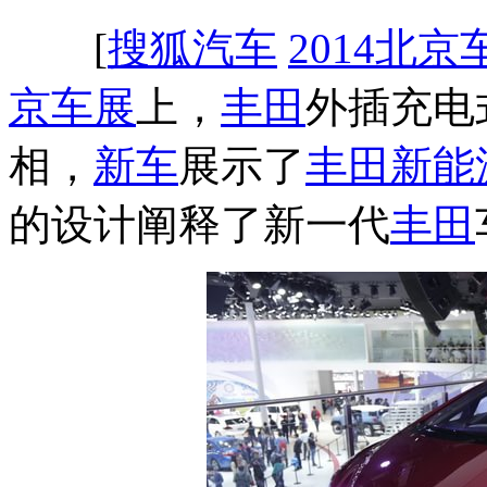
[
搜狐汽车
2014北京
京车展
上，
丰田
外插充电
相，
新车
展示了
丰田
新能
的设计阐释了新一代
丰田