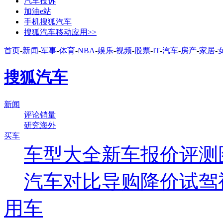
汽车投诉
加油e站
手机搜狐汽车
搜狐汽车移动应用>>
首页
-
新闻
-
军事
-
体育
-
NBA
-
娱乐
-
视频
-
股票
-
IT
-
汽车
-
房产
-
家居
-
搜狐汽车
新闻
评论
销量
研究
海外
买车
车型大全
新车
报价
评测
汽车对比
导购
降价
试驾
用车