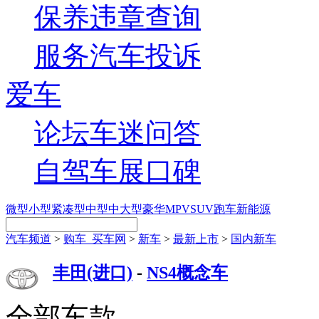
保养
违章查询
服务
汽车投诉
爱车
论坛
车迷
问答
自驾
车展
口碑
微型
小型
紧凑型
中型
中大型
豪华
MPV
SUV
跑车
新能源
汽车频道
>
购车_买车网
>
新车
>
最新上市
>
国内新车
丰田(进口)
-
NS4概念车
全部车款