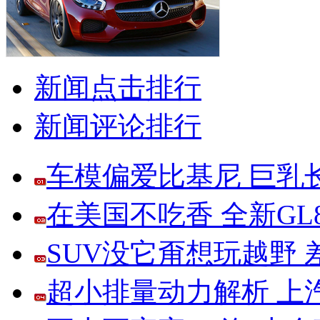
新闻点击排行
新闻评论排行
车模偏爱比基尼 巨乳
在美国不吃香 全新G
SUV没它甭想玩越野
超小排量动力解析 上