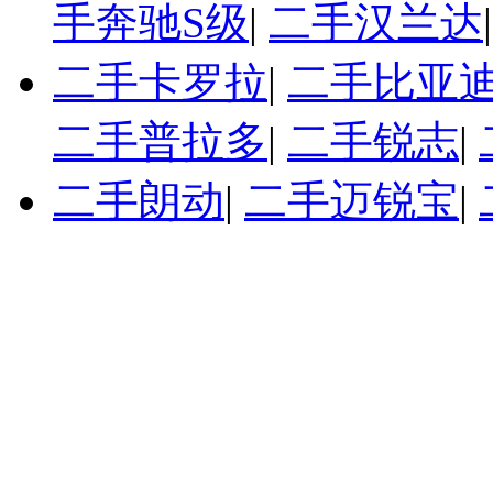
手奔驰S级
|
二手汉兰达
二手卡罗拉
|
二手比亚迪
二手普拉多
|
二手锐志
|
二手朗动
|
二手迈锐宝
|