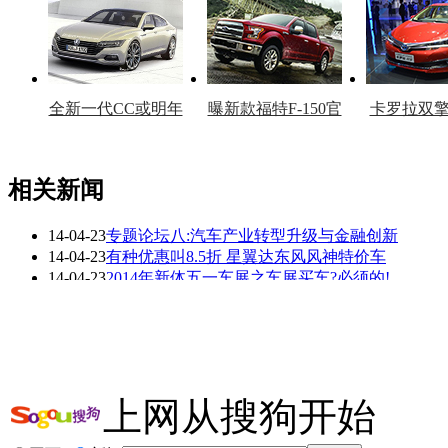
车型
复产
官
全新一代CC或明年
曝新款福特F-150官
卡罗拉双
上市
图
上
相关新闻
14-04-23
专题论坛八:汽车产业转型升级与金融创新
看赛车宝贝争奇斗
车模美腿爆乳无惧
14-04-23
有种优惠叫8.5折 星翼达东风风神特价车
艳
走光
14-04-23
2014年新体五一车展之车展买车?必须的!
14-04-23
专题论坛五:互联网与未来汽车产业的发展
13-10-12
机动车污染物排放不达标 将不予注册转入
13-09-05
详解车内污染来源 内饰材料污染物易超标
更多关于
汽车 污染物
的新闻>>
上网从搜狗开始
相关推荐