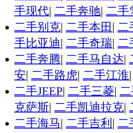
手现代
|
二手奔驰
|
二手
二手别克
|
二手本田
|
二
手比亚迪
|
二手奇瑞
|
二
二手奔腾
|
二手马自达
|
安
|
二手路虎
|
二手江淮
二手JEEP
|
二手三菱
|
二
克萨斯
|
二手凯迪拉克
|
二手海马
|
二手吉利
|
二