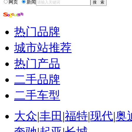
网页
新闻
汽车模型论坛
新世纪汽车技术论坛
汽车电子技术论坛
汽车防盗论坛
热门品牌
汽车维修论坛
汽车论坛
城市站推荐
热门产品
二手品牌
二手车型
大众
|
丰田
|
福特
|
现代
|
奥
奔驰
|
起亚
|
长城