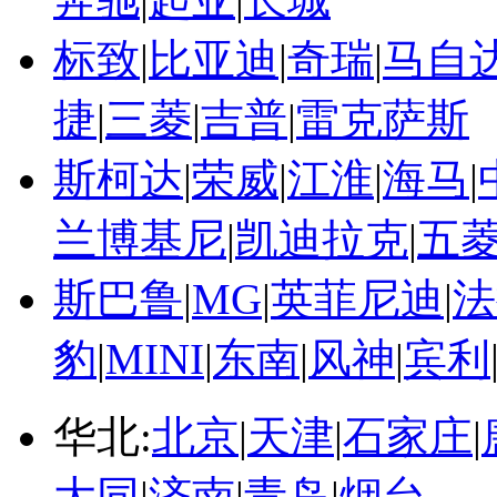
标致
|
比亚迪
|
奇瑞
|
马自
捷
|
三菱
|
吉普
|
雷克萨斯
斯柯达
|
荣威
|
江淮
|
海马
|
兰博基尼
|
凯迪拉克
|
五
斯巴鲁
|
MG
|
英菲尼迪
|
法
豹
|
MINI
|
东南
|
风神
|
宾利
华北:
北京
|
天津
|
石家庄
|
大同
|
济南
|
青岛
|
烟台