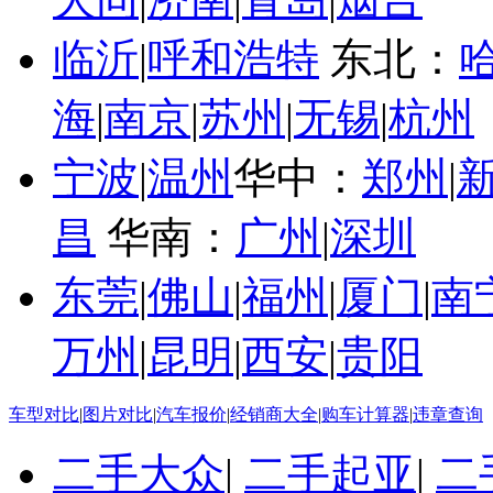
临沂
|
呼和浩特
东北：
海
|
南京
|
苏州
|
无锡
|
杭州
宁波
|
温州
华中：
郑州
|
昌
华南：
广州
|
深圳
东莞
|
佛山
|
福州
|
厦门
|
南
万州
|
昆明
|
西安
|
贵阳
车型对比
|
图片对比
|
汽车报价
|
经销商大全
|
购车计算器
|
违章查询
二手大众
|
二手起亚
|
二