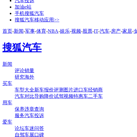
汽车投诉
加油e站
手机搜狐汽车
搜狐汽车移动应用>>
首页
-
新闻
-
军事
-
体育
-
NBA
-
娱乐
-
视频
-
股票
-
IT
-
汽车
-
房产
-
家居
-
搜狐汽车
新闻
评论
销量
研究
海外
买车
车型大全
新车
报价
评测
图片
进口车
经销商
汽车对比
导购
降价
试驾
视频
特惠车
二手车
用车
保养
违章查询
服务
汽车投诉
爱车
论坛
车迷
问答
自驾
车展
口碑