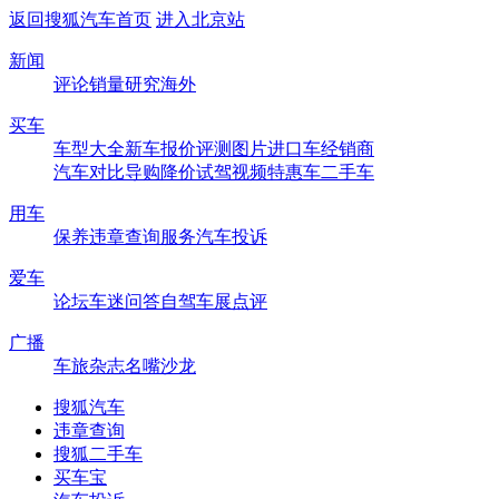
返回搜狐汽车首页
进入北京站
新闻
评论
销量
研究
海外
买车
车型大全
新车
报价
评测
图片
进口车
经销商
汽车对比
导购
降价
试驾
视频
特惠车
二手车
用车
保养
违章查询
服务
汽车投诉
爱车
论坛
车迷
问答
自驾
车展
点评
广播
车旅杂志
名嘴沙龙
搜狐汽车
违章查询
搜狐二手车
买车宝