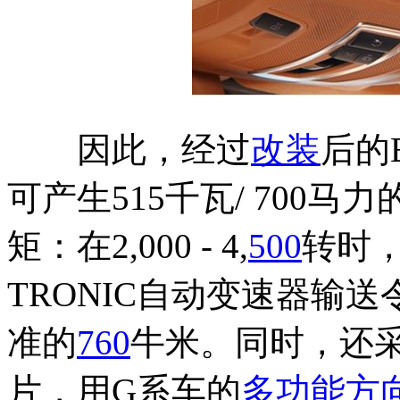
因此，经过
改装
后的B6
可产生515千瓦/ 700
矩：在2,000 - 4,
500
转时，
TRONIC自动变速器输送
准的
760
牛米。同时，还
片，用G系车的
多功能方