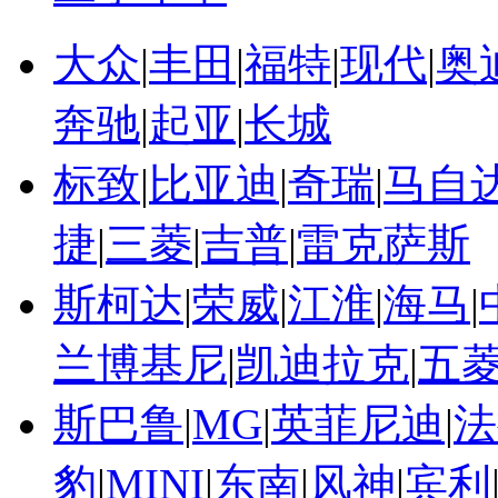
大众
|
丰田
|
福特
|
现代
|
奥
奔驰
|
起亚
|
长城
标致
|
比亚迪
|
奇瑞
|
马自
捷
|
三菱
|
吉普
|
雷克萨斯
斯柯达
|
荣威
|
江淮
|
海马
|
兰博基尼
|
凯迪拉克
|
五
斯巴鲁
|
MG
|
英菲尼迪
|
法
豹
|
MINI
|
东南
|
风神
|
宾利