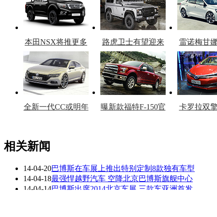
本田NSX将推更多
路虎卫士有望迎来
雷诺梅甘
车型
复产
官
全新一代CC或明年
曝新款福特F-150官
卡罗拉双
上市
图
上
相关新闻
14-04-20
巴博斯在车展上推出特别定制8款独有车型
看赛车宝贝争奇斗
车模美腿爆乳无惧
14-04-18
最强悍越野汽车 空降北京巴博斯旗舰中心
艳
走光
14-04-14
巴博斯出席2014北京车展 三款车亚洲首发
14-04-07
[海外新车]两轮怪兽3D巨献 2013款大众XL1赏析
14-03-17
硬汉级怪兽越野车 猛禽福特F150全面改装