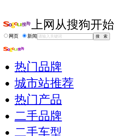
14-03-11
奔驰改装专家 巴博斯推出800马力G65 AMG
更多关于
博斯 怪兽
的新闻>>
上网从搜狗开始
相关推荐
网页
新闻
brabus是什么车标
巴博斯700g
宾利brabus
奔驰博速brabus价格
热门品牌
奔驰brabus
brabus汽车
城市站推荐
热门产品
二手品牌
二手车型