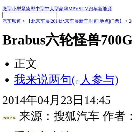
微型
小型
紧凑型
中型
中大型
豪华
MPV
SUV
跑车
新能源
汽车频道
>
【北京车展|2014北京车展新车|时间|地点|门票】
>
Brabus六轮怪兽700
正文
我来说两句
(
人参与)
2014年04月23日14:45
来源：
搜狐汽车
作者