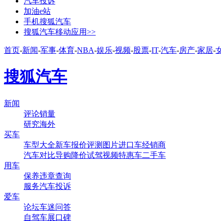
汽车投诉
加油e站
手机搜狐汽车
搜狐汽车移动应用>>
首页
-
新闻
-
军事
-
体育
-
NBA
-
娱乐
-
视频
-
股票
-
IT
-
汽车
-
房产
-
家居
-
搜狐汽车
新闻
评论
销量
研究
海外
买车
车型大全
新车
报价
评测
图片
进口车
经销商
汽车对比
导购
降价
试驾
视频
特惠车
二手车
用车
保养
违章查询
服务
汽车投诉
爱车
论坛
车迷
问答
自驾
车展
口碑