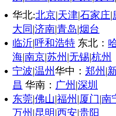
华北:
北京
|
天津
|
石家庄
|
大同
|
济南
|
青岛
|
烟台
临沂
|
呼和浩特
东北：
海
|
南京
|
苏州
|
无锡
|
杭州
宁波
|
温州
华中：
郑州
|
昌
华南：
广州
|
深圳
东莞
|
佛山
|
福州
|
厦门
|
南
万州
|
昆明
|
西安
|
贵阳