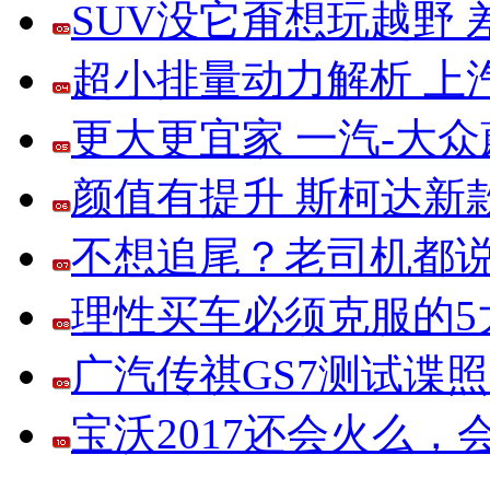
SUV没它甭想玩越野
超小排量动力解析 上
更大更宜家 一汽-大
颜值有提升 斯柯达新
不想追尾？老司机都说
理性买车必须克服的5大
广汽传祺GS7测试谍
宝沃2017还会火么