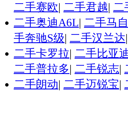
二手赛欧
|
二手君越
|
二
二手奥迪A6L
|
二手马自
手奔驰S级
|
二手汉兰达
二手卡罗拉
|
二手比亚迪
二手普拉多
|
二手锐志
|
二手朗动
|
二手迈锐宝
|