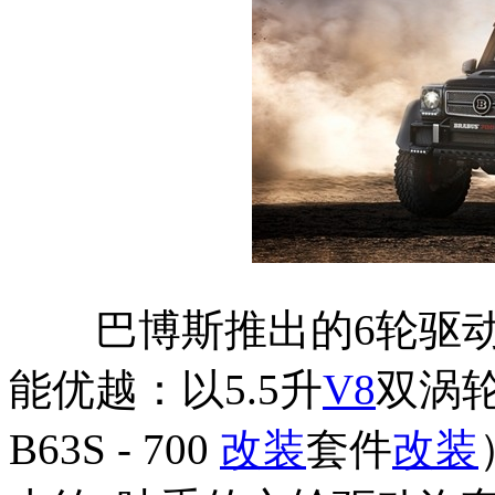
巴博斯推出的6轮驱动
能优越：以5.5升
V8
双涡
B63S - 700
改装
套件
改装