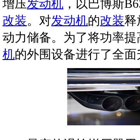
增压
发动机
，以巴博斯B63S
改装
。对
发动机
的
改装
释
动力储备。为了将功率提高1
机
的外围设备进行了全面