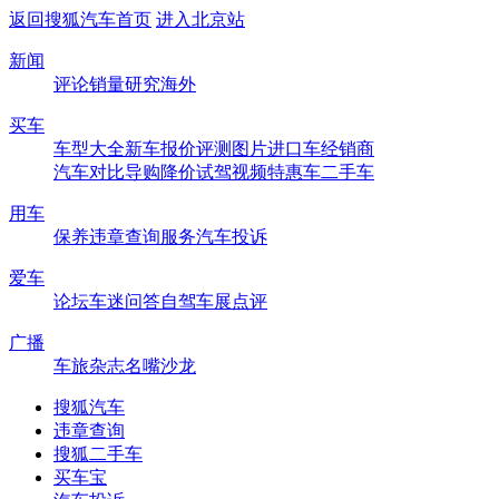
返回搜狐汽车首页
进入北京站
新闻
评论
销量
研究
海外
买车
车型大全
新车
报价
评测
图片
进口车
经销商
汽车对比
导购
降价
试驾
视频
特惠车
二手车
用车
保养
违章查询
服务
汽车投诉
爱车
论坛
车迷
问答
自驾
车展
点评
广播
车旅杂志
名嘴沙龙
搜狐汽车
违章查询
搜狐二手车
买车宝