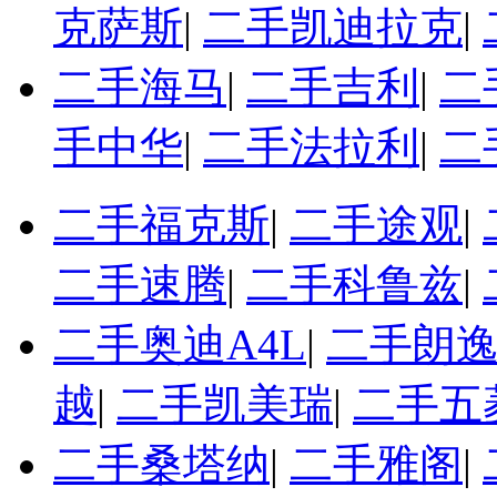
克萨斯
|
二手凯迪拉克
|
二手海马
|
二手吉利
|
二
手中华
|
二手法拉利
|
二
二手福克斯
|
二手途观
|
二手速腾
|
二手科鲁兹
|
二手奥迪A4L
|
二手朗
越
|
二手凯美瑞
|
二手五
二手桑塔纳
|
二手雅阁
|