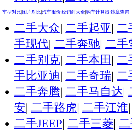
车型对比
|
图片对比
|
汽车报价
|
经销商大全
|
购车计算器
|
违章查询
二手大众
|
二手起亚
|
二
手现代
|
二手奔驰
|
二手
二手别克
|
二手本田
|
二
手比亚迪
|
二手奇瑞
|
二
二手奔腾
|
二手马自达
|
安
|
二手路虎
|
二手江淮
二手JEEP
|
二手三菱
|
二