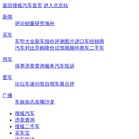
返回搜狐汽车首页
进入北京站
新闻
评论
销量
研究
海外
买车
车型大全
新车
报价
评测
图片
进口车
经销商
汽车对比
导购
降价
试驾
视频
特惠车
二手车
用车
保养
违章查询
服务
汽车投诉
爱车
论坛
车迷
问答
自驾
车展
点评
广播
车旅杂志
名嘴沙龙
搜狐汽车
违章查询
搜狐二手车
买车宝