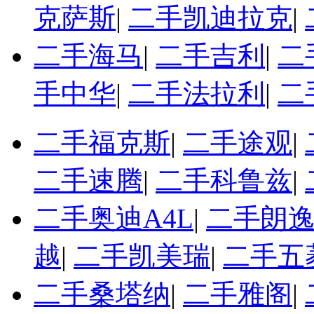
克萨斯
|
二手凯迪拉克
|
二手海马
|
二手吉利
|
二
手中华
|
二手法拉利
|
二
二手福克斯
|
二手途观
|
二手速腾
|
二手科鲁兹
|
二手奥迪A4L
|
二手朗
越
|
二手凯美瑞
|
二手五
二手桑塔纳
|
二手雅阁
|