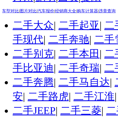
车型对比
|
图片对比
|
汽车报价
|
经销商大全
|
购车计算器
|
违章查询
二手大众
|
二手起亚
|
二
手现代
|
二手奔驰
|
二手
二手别克
|
二手本田
|
二
手比亚迪
|
二手奇瑞
|
二
二手奔腾
|
二手马自达
|
安
|
二手路虎
|
二手江淮
二手JEEP
|
二手三菱
|
二