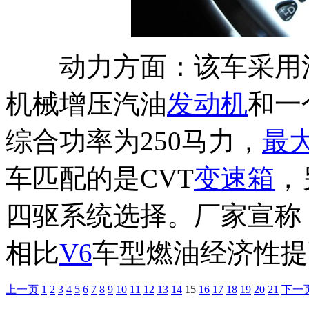
动力方面：该车采用混动
机械增压汽油
发动机
和一
综合功率为250马力，
最
车匹配的是CVT
变速箱
，
四驱系统选择。厂家宣称
相比
V6
车型燃油经济性提
上一页
1
2
3
4
5
6
7
8
9
10
11
12
13
14
15
16
17
18
19
20
21
下一