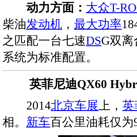
动力方面：
大众T-RO
柴油
发动机
，
最大功率
1
之匹配一台七速
DS
G双离
系统为标准配置。
英菲尼迪QX60 Hybr
2014
北京车展
上，
英
相。
新车
百公里油耗仅为