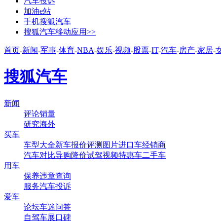
汽车投诉
加油e站
手机搜狐汽车
搜狐汽车移动应用>>
首页
-
新闻
-
军事
-
体育
-
NBA
-
娱乐
-
视频
-
股票
-
IT
-
汽车
-
房产
-
家居
-
搜狐汽车
新闻
评论
销量
研究
海外
买车
车型大全
新车
报价
评测
图片
进口车
经销商
汽车对比
导购
降价
试驾
视频
特惠车
二手车
用车
保养
违章查询
服务
汽车投诉
爱车
论坛
车迷
问答
自驾
车展
口碑