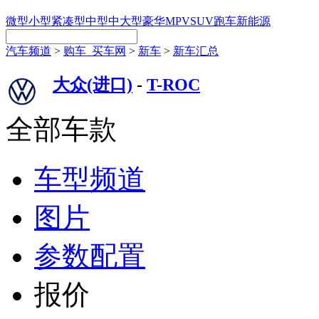
微型
小型
紧凑型
中型
中大型
豪华
MPV
SUV
跑车
新能源
汽车频道
>
购车_买车网
>
新车
>
新车汇总
大众(进口)
-
T-ROC
全部车款
车型频道
图片
参数配置
报价