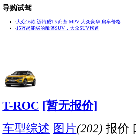
导购试驾
·
大众16款 迈特威T5 商务 MPV 大众豪华 房车价格
看赛车宝贝争奇斗
车模美腿爆乳无惧
·
15万起能买的敞篷SUV，大众SUV榜首
艳
走光
降价促销
T-ROC
[暂无报价]
车型综述
图片
(202)
报价