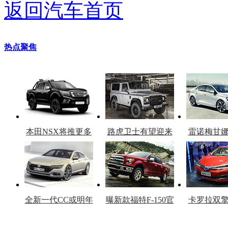
返回汽车首页
热点聚焦
本田NSX将推更多
路虎卫士有望迎来
雷诺梅甘
车型
复产
官
全新一代CC或明年
曝新款福特F-150官
卡罗拉双
上市
图
上