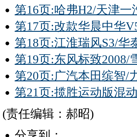
第16页:哈弗H2/天津一汽
第17页:改款华晨中华V5/荣
第18页:江淮瑞风S3/华
第19页:东风标致2008
第20页:广汽本田缤智/力
第21页:揽胜运动版混
(责任编辑：郝昭)
分享到：