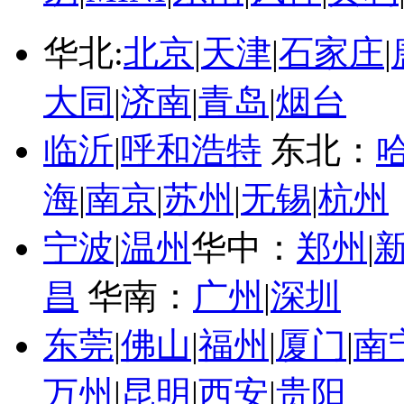
华北:
北京
|
天津
|
石家庄
|
大同
|
济南
|
青岛
|
烟台
临沂
|
呼和浩特
东北：
海
|
南京
|
苏州
|
无锡
|
杭州
宁波
|
温州
华中：
郑州
|
昌
华南：
广州
|
深圳
东莞
|
佛山
|
福州
|
厦门
|
南
万州
|
昆明
|
西安
|
贵阳