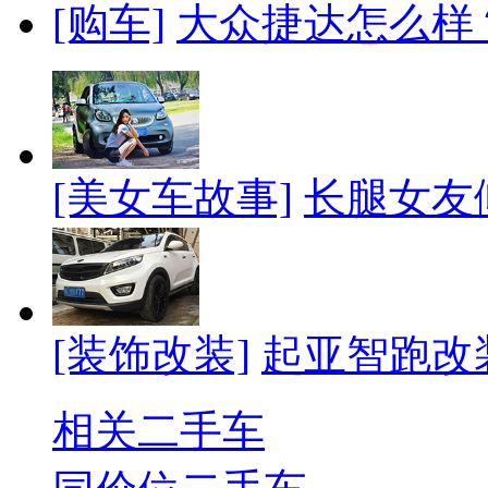
[购车]
大众捷达怎么样
[美女车故事]
长腿女友
[装饰改装]
起亚智跑改
相关二手车