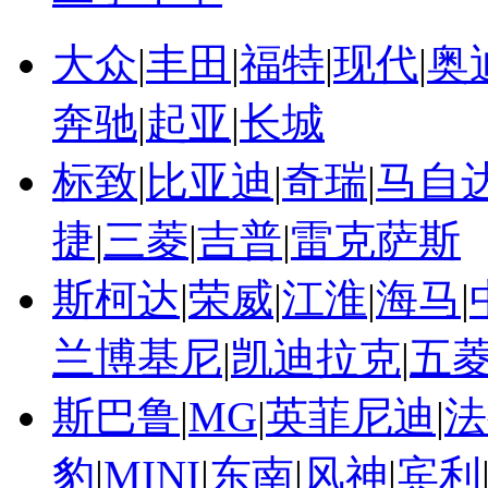
大众
|
丰田
|
福特
|
现代
|
奥
奔驰
|
起亚
|
长城
标致
|
比亚迪
|
奇瑞
|
马自
捷
|
三菱
|
吉普
|
雷克萨斯
斯柯达
|
荣威
|
江淮
|
海马
|
兰博基尼
|
凯迪拉克
|
五
斯巴鲁
|
MG
|
英菲尼迪
|
法
豹
|
MINI
|
东南
|
风神
|
宾利