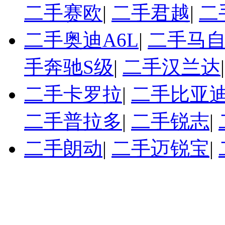
二手赛欧
|
二手君越
|
二
二手奥迪A6L
|
二手马自
手奔驰S级
|
二手汉兰达
二手卡罗拉
|
二手比亚迪
二手普拉多
|
二手锐志
|
二手朗动
|
二手迈锐宝
|