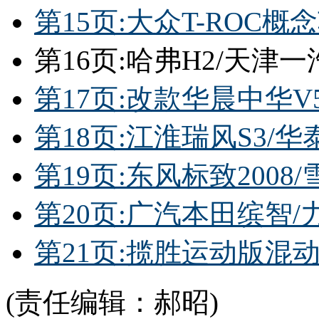
第15页:大众T-ROC概念车
第16页:哈弗H2/天津一汽
第17页:改款华晨中华V5/荣
第18页:江淮瑞风S3/华
第19页:东风标致2008
第20页:广汽本田缤智/力
第21页:揽胜运动版混
(责任编辑：郝昭)