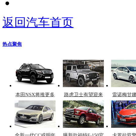
返回汽车首页
热点聚焦
本田NSX将推更多
路虎卫士有望迎来
雷诺梅甘
车型
复产
官
全新一代CC或明年
曝新款福特F-150官
卡罗拉双