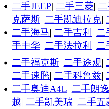
二手JEEP
|
二手三菱
|
二
克萨斯
|
二手凯迪拉克
|
二手海马
|
二手吉利
|
二
手中华
|
二手法拉利
|
二
二手福克斯
|
二手途观
|
二手速腾
|
二手科鲁兹
|
二手奥迪A4L
|
二手朗
越
|
二手凯美瑞
|
二手五