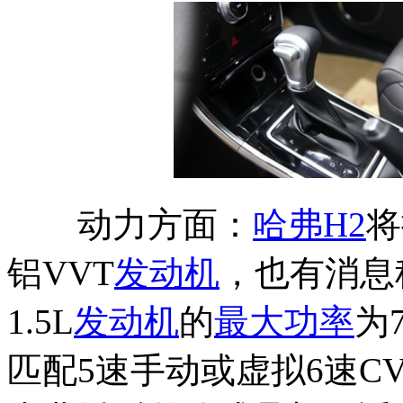
动力方面：
哈弗H2
将
铝VVT
发动机
，也有消息称
1.5L
发动机
的
最大功率
为
匹配5速手动或虚拟6速CV