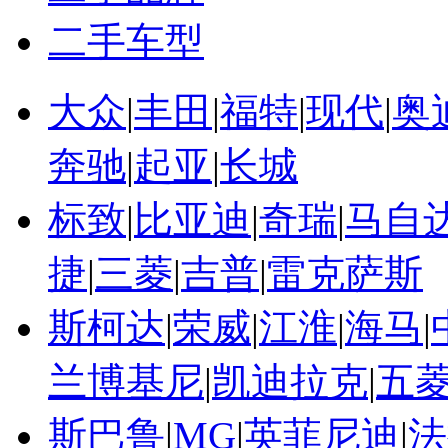
二手车型
大众
|
丰田
|
福特
|
现代
|
奥
奔驰
|
起亚
|
长城
标致
|
比亚迪
|
奇瑞
|
马自
捷
|
三菱
|
吉普
|
雷克萨斯
斯柯达
|
荣威
|
江淮
|
海马
|
兰博基尼
|
凯迪拉克
|
五
斯巴鲁
|
MG
|
英菲尼迪
|
法