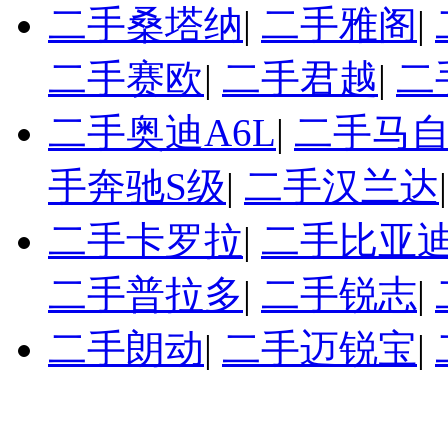
二手桑塔纳
|
二手雅阁
|
二手赛欧
|
二手君越
|
二
二手奥迪A6L
|
二手马自
手奔驰S级
|
二手汉兰达
二手卡罗拉
|
二手比亚迪
二手普拉多
|
二手锐志
|
二手朗动
|
二手迈锐宝
|