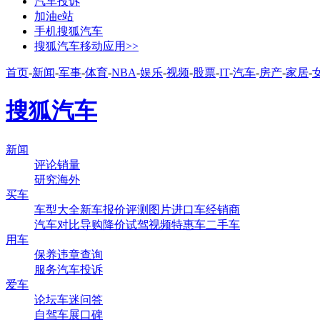
汽车投诉
加油e站
手机搜狐汽车
搜狐汽车移动应用>>
首页
-
新闻
-
军事
-
体育
-
NBA
-
娱乐
-
视频
-
股票
-
IT
-
汽车
-
房产
-
家居
-
搜狐汽车
新闻
评论
销量
研究
海外
买车
车型大全
新车
报价
评测
图片
进口车
经销商
汽车对比
导购
降价
试驾
视频
特惠车
二手车
用车
保养
违章查询
服务
汽车投诉
爱车
论坛
车迷
问答
自驾
车展
口碑