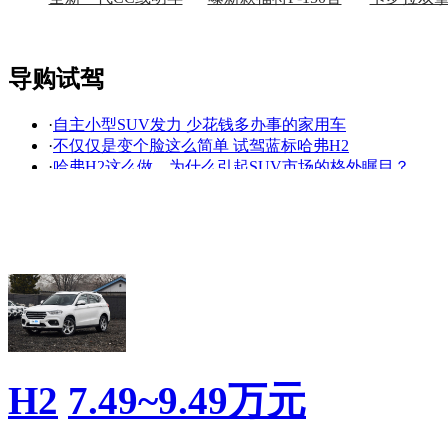
上市
图
上
导购试驾
·
自主小型SUV发力 少花钱多办事的家用车
看赛车宝贝争奇斗
车模美腿爆乳无惧
·
不仅仅是变个脸这么简单 试驾蓝标哈弗H2
艳
走光
·
哈弗H2这么做，为什么引起SUV市场的格外瞩目？
·
哈弗H2这么做，为什么引起SUV市场的格外瞩目？？
·
哈弗H2现金降8千 店内现车有限
·
哈弗H2成新晋神车，拉几百斤的水泥还能拽到大树
·
10万以下，这几款SUV既有胎压监测又带T
·
【哈弗海外】继续扎根南美 哈弗H2成功进军乌拉圭
·
哈弗H2销量暴增逆势上涨 赢得小型SUV排行第一
·
5月卖得最好的国产小型SUV月销量都过10000
降价促销
H2
7.49~9.49万元