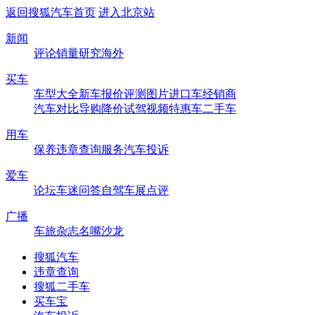
返回搜狐汽车首页
进入北京站
新闻
评论
销量
研究
海外
买车
车型大全
新车
报价
评测
图片
进口车
经销商
汽车对比
导购
降价
试驾
视频
特惠车
二手车
用车
保养
违章查询
服务
汽车投诉
爱车
论坛
车迷
问答
自驾
车展
点评
广播
车旅杂志
名嘴沙龙
搜狐汽车
违章查询
搜狐二手车
买车宝