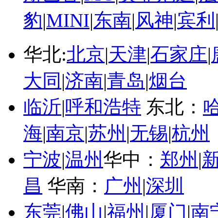
豹
|
MINI
|
东南
|
风神
|
宾利
华北:
北京
|
天津
|
石家庄
|
大同
|
济南
|
青岛
|
烟台
临沂
|
呼和浩特
东北：
海
|
南京
|
苏州
|
无锡
|
杭州
宁波
|
温州
华中：
郑州
|
昌
华南：
广州
|
深圳
东莞
|
佛山
|
福州
|
厦门
|
南