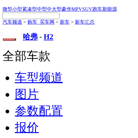
微型
小型
紧凑型
中型
中大型
豪华
MPV
SUV
跑车
新能源
汽车频道
>
购车_买车网
>
新车
>
新车汇总
哈弗
-
H2
全部车款
车型频道
图片
参数配置
报价