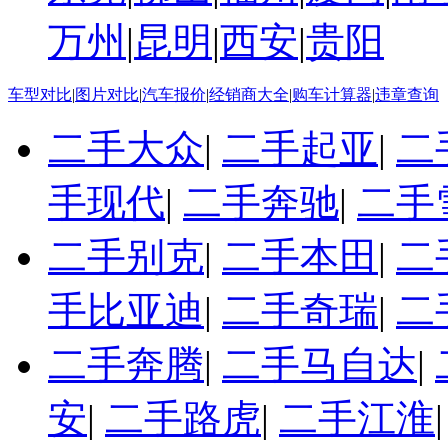
万州
|
昆明
|
西安
|
贵阳
车型对比
|
图片对比
|
汽车报价
|
经销商大全
|
购车计算器
|
违章查询
二手大众
|
二手起亚
|
二
手现代
|
二手奔驰
|
二手
二手别克
|
二手本田
|
二
手比亚迪
|
二手奇瑞
|
二
二手奔腾
|
二手马自达
|
安
|
二手路虎
|
二手江淮