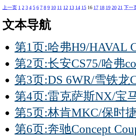
上一页
1
2
3
4
5
6
7
8
9
10
11
12
13
14
15
16
17
18
19
20
21
下一
文本导航
第1页:哈弗H9/HAVAL
第2页:长安CS75/哈弗cou
第3页:DS 6WR/雪铁龙
第4页:雷克萨斯NX/宝马
第5页:林肯MKC/保时捷M
第6页:奔驰Concept Co