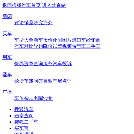
返回搜狐汽车首页
进入北京站
新闻
评论
销量
研究
海外
买车
车型大全
新车
报价
评测
图片
进口车
经销商
汽车对比
导购
降价
试驾
视频
特惠车
二手车
用车
保养
违章查询
服务
汽车投诉
爱车
论坛
车迷
问答
自驾
车展
点评
广播
车旅杂志
名嘴沙龙
搜狐汽车
违章查询
搜狐二手车
买车宝