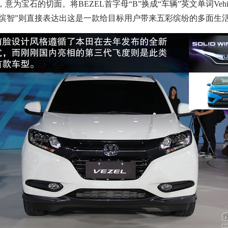
为宝石的切面。将BEZEL首字母“B”换成“车辆”英文单词Vehi
“缤智”则直接表达出这是一款给目标用户带来五彩缤纷的多面生