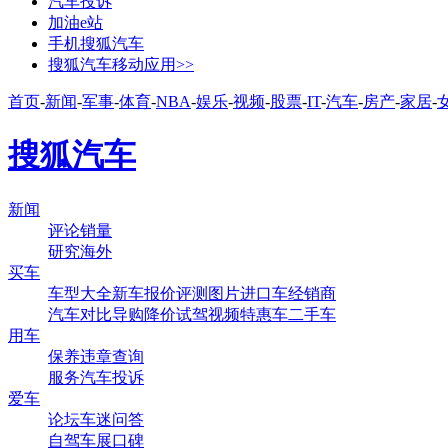
汽车投诉
加油e站
手机搜狐汽车
搜狐汽车移动应用>>
首页
-
新闻
-
军事
-
体育
-
NBA
-
娱乐
-
视频
-
股票
-
IT
-
汽车
-
房产
-
家居
-
搜狐汽车
新闻
评论
销量
研究
海外
买车
车型大全
新车
报价
评测
图片
进口车
经销商
汽车对比
导购
降价
试驾
视频
特惠车
二手车
用车
保养
违章查询
服务
汽车投诉
爱车
论坛
车迷
问答
自驾
车展
口碑