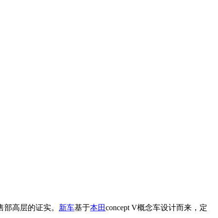
售部高层的证实。
新车
基于
本田
concept V概念车设计而来，定