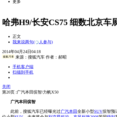
更多
哈弗H9/长安CS75 细数北京车展
正文
我来说两句
(
人参与)
2014年04月24日04:18
来源：
搜狐汽车
作者：郝昭
手机客户端
扫描到手机
关闭
第20页 :广汽本田缤智/力帆X50
广汽本田缤智
此前，搜狐汽车已经曝光过
广汽本田
全新小型
SUV
缤智预
位小型
SUV
。未来将会与
别克昂科拉
、
东风标致
2008
等同
级别