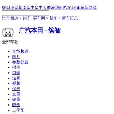
微型
小型
紧凑型
中型
中大型
豪华
MPV
SUV
跑车
新能源
汽车频道
>
购车_买车网
>
新车
>
新车汇总
广汽本田
-
缤智
全部车款
车型频道
图片
参数配置
报价
口碑
油耗
视频
保养
文章
销量
降价
二手车