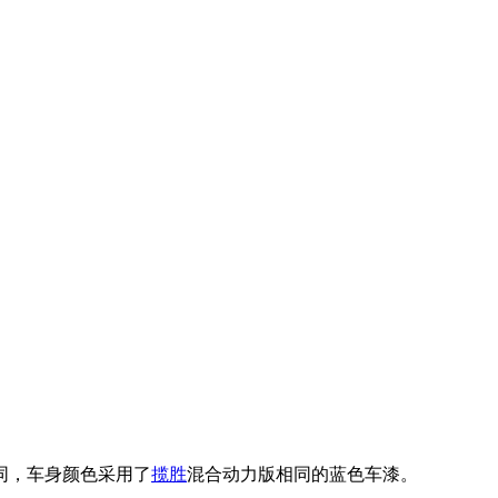
同，车身颜色采用了
揽胜
混合动力版相同的蓝色车漆。