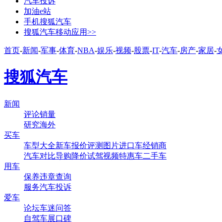
汽车投诉
加油e站
手机搜狐汽车
搜狐汽车移动应用>>
首页
-
新闻
-
军事
-
体育
-
NBA
-
娱乐
-
视频
-
股票
-
IT
-
汽车
-
房产
-
家居
-
搜狐汽车
新闻
评论
销量
研究
海外
买车
车型大全
新车
报价
评测
图片
进口车
经销商
汽车对比
导购
降价
试驾
视频
特惠车
二手车
用车
保养
违章查询
服务
汽车投诉
爱车
论坛
车迷
问答
自驾
车展
口碑