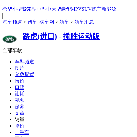
微型
小型
紧凑型
中型
中大型
豪华
MPV
SUV
跑车
新能源
汽车频道
>
购车_买车网
>
新车
>
新车汇总
路虎(进口)
-
揽胜运动版
全部车款
车型频道
图片
参数配置
报价
口碑
油耗
视频
保养
文章
销量
降价
二手车