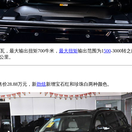
千瓦，最大输出扭矩700牛米，
最大扭矩
输出范围为1
500
-3000
每公里。
价28.88万元，新
劲炫
新增宝石红和珍珠白两种颜色。