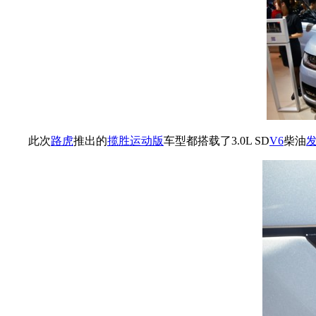
此次
路虎
推出的
揽胜运动版
车型都搭载了3.0L SD
V6
柴油