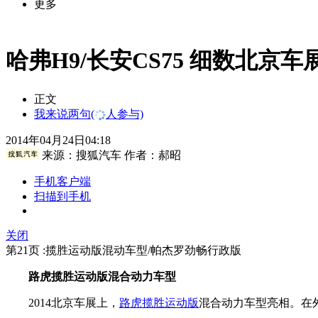
更多
哈弗H9/长安CS75 细数北京车展
正文
我来说两句
(
人参与)
2014年04月24日04:18
来源：
搜狐汽车
作者：郝昭
手机客户端
扫描到手机
关闭
第21页 :揽胜运动版混动车型/帕杰罗劲畅行政版
路虎揽胜运动版混合动力车型
2014北京车展上，
路虎揽胜运动版
混合动力车型亮相。在