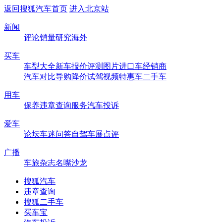
返回搜狐汽车首页
进入北京站
新闻
评论
销量
研究
海外
买车
车型大全
新车
报价
评测
图片
进口车
经销商
汽车对比
导购
降价
试驾
视频
特惠车
二手车
用车
保养
违章查询
服务
汽车投诉
爱车
论坛
车迷
问答
自驾
车展
点评
广播
车旅杂志
名嘴沙龙
搜狐汽车
违章查询
搜狐二手车
买车宝