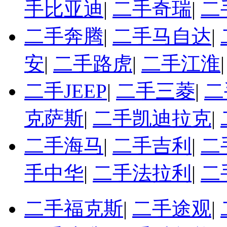
手比亚迪
|
二手奇瑞
|
二
二手奔腾
|
二手马自达
|
安
|
二手路虎
|
二手江淮
二手JEEP
|
二手三菱
|
二
克萨斯
|
二手凯迪拉克
|
二手海马
|
二手吉利
|
二
手中华
|
二手法拉利
|
二
二手福克斯
|
二手途观
|