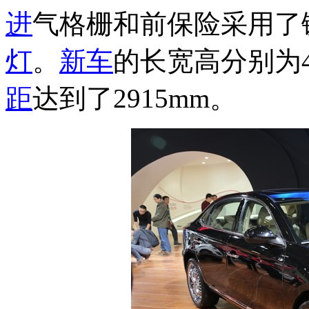
进
气格栅和前保险采用了
灯
。
新车
的长宽高分别为499
距
达到了2915mm。