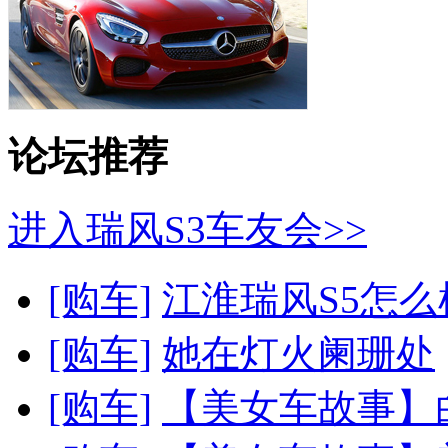
论坛推荐
进入瑞风S3车友会>>
[购车]
江淮瑞风S5怎么样
[购车]
她在灯火阑珊处
[购车]
【美女车故事】白