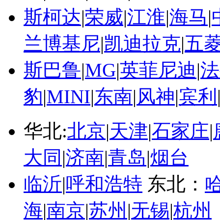
斯柯达
|
荣威
|
江淮
|
海马
|
兰博基尼
|
凯迪拉克
|
五
斯巴鲁
|
MG
|
英菲尼迪
|
法
豹
|
MINI
|
东南
|
风神
|
宾利
华北:
北京
|
天津
|
石家庄
|
大同
|
济南
|
青岛
|
烟台
临沂
|
呼和浩特
东北：
海
|
南京
|
苏州
|
无锡
|
杭州