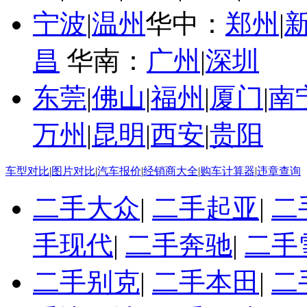
宁波
|
温州
华中：
郑州
|
昌
华南：
广州
|
深圳
东莞
|
佛山
|
福州
|
厦门
|
南
万州
|
昆明
|
西安
|
贵阳
车型对比
|
图片对比
|
汽车报价
|
经销商大全
|
购车计算器
|
违章查询
二手大众
|
二手起亚
|
二
手现代
|
二手奔驰
|
二手
二手别克
|
二手本田
|
二