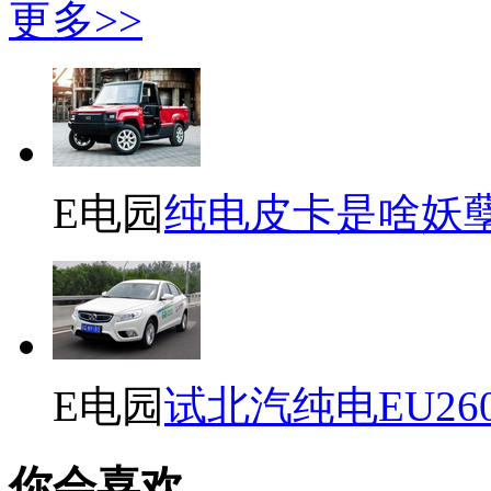
更多>>
E电园
纯电皮卡是啥妖
E电园
试北汽纯电EU26
你会喜欢