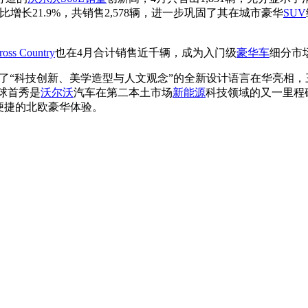
比增长21.9%，共销售2,578辆，进一步巩固了其在城市豪华
SUV
oss Country
也在4月合计销售近千辆，成为入门级
豪华车
细分市
合了“科技创新、美学造型与人文观念”的全新设计语言在华亮相，
球首秀是
沃尔沃
汽车在第二本土市场
新能源
科技领域的又一里程
便捷的北欧豪华体验。