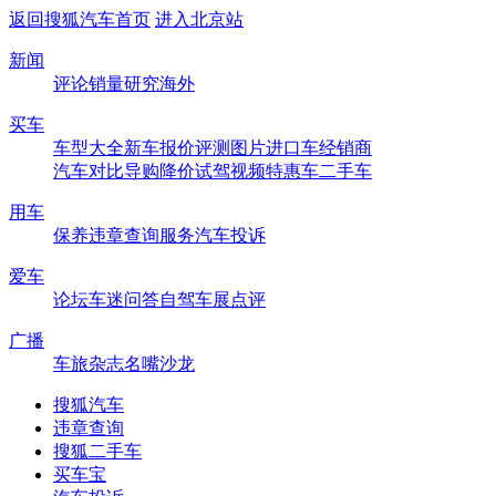
返回搜狐汽车首页
进入北京站
新闻
评论
销量
研究
海外
买车
车型大全
新车
报价
评测
图片
进口车
经销商
汽车对比
导购
降价
试驾
视频
特惠车
二手车
用车
保养
违章查询
服务
汽车投诉
爱车
论坛
车迷
问答
自驾
车展
点评
广播
车旅杂志
名嘴沙龙
搜狐汽车
违章查询
搜狐二手车
买车宝