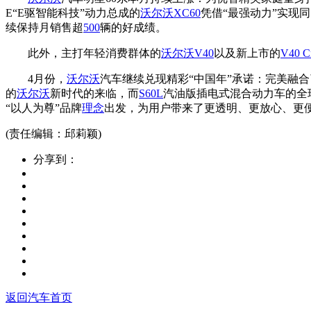
E“E驱智能科技”动力总成的
沃尔沃XC60
凭借“最强动力”实现同
续保持月销售超
500
辆的好成绩。
此外，主打年轻消费群体的
沃尔沃V40
以及新上市的
V40 Cr
4月份，
沃尔沃
汽车继续兑现精彩“中国年”承诺：完美融
的
沃尔沃
新时代的来临，而
S60L
汽油版插电式混合动力车的全
“以人为尊”品牌
理念
出发，为用户带来了更透明、更放心、更
(责任编辑：邱莉颖)
分享到：
返回汽车首页