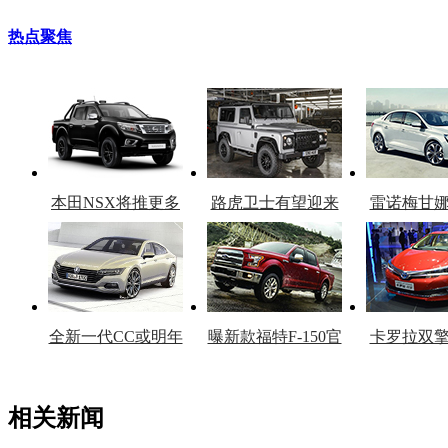
热点聚焦
本田NSX将推更多
路虎卫士有望迎来
雷诺梅甘
车型
复产
官
全新一代CC或明年
曝新款福特F-150官
卡罗拉双
上市
图
上
相关新闻