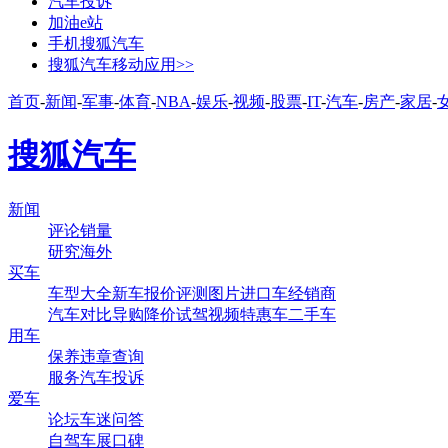
汽车投诉
加油e站
手机搜狐汽车
搜狐汽车移动应用>>
首页
-
新闻
-
军事
-
体育
-
NBA
-
娱乐
-
视频
-
股票
-
IT
-
汽车
-
房产
-
家居
-
搜狐汽车
新闻
评论
销量
研究
海外
买车
车型大全
新车
报价
评测
图片
进口车
经销商
汽车对比
导购
降价
试驾
视频
特惠车
二手车
用车
保养
违章查询
服务
汽车投诉
爱车
论坛
车迷
问答
自驾
车展
口碑