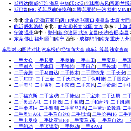
斯柯达
|
荣威
|
江淮
|
海马
|
中华
|
沃尔沃
|
全球鹰
|
东风
|
帝豪
|
兰博
斯巴鲁
|
MG
|
英菲尼迪
|
法拉利
|
奔腾
|
菲亚特
|
一汽
|
捷豹
|
MINI
|
华北:
北京
|
天津
|
石家庄
|
唐山
|
承德
|
张家口
|
秦皇岛
|
太原
|
大同
|
临沂
|
呼和浩特
东北：
哈尔滨
|
长春
|
沈阳
|
大连
华东：
上海
|
宁波
|
温州
华中：
郑州
|
新乡
|
洛阳
|
武汉
|
宜昌
|
长沙
|
合肥
|
南昌
东莞
|
佛山
|
福州
|
厦门
|
南宁
西部：
成都
|
绵阳
|
南充
|
重庆
|
万州
|
车型对比
|
图片对比
|
汽车报价
|
经销商大全
|
购车计算器
|
违章查询
二手大众
|
二手起亚
|
二手奥迪
|
二手丰田
|
二手宝马
|
二手
二手别克
|
二手本田
|
二手福特
|
二手日产
|
二手长城
|
二手
二手奔腾
|
二手马自达
|
二手铃木
|
二手雪铁龙
|
二手长安
|
二手JEEP
|
二手三菱
|
二手沃尔沃
|
二手保时捷
|
二手雷克萨
二手海马
|
二手吉利
|
二手荣威
|
二手东风
|
二手帝豪
|
二手
二手福克斯
|
二手途观
|
二手捷达
|
二手宝来
|
二手迈腾
|
二
二手奥迪A4L
|
二手朗逸
|
二手君威
|
二手帕萨特
|
二手凯越
二手桑塔纳
|
二手雅阁
|
二手宝马3系
|
二手蒙迪欧致胜
|
二
二手奥迪A6L
|
二手马自达6
|
二手思域
|
二手哈弗H6
|
二手
二手卡罗拉
|
二手比亚迪F3
|
二手宝马5系
|
二手马自达3
|
二
二手朗动
|
二手迈锐宝
|
二手悦动
|
二手RAV4