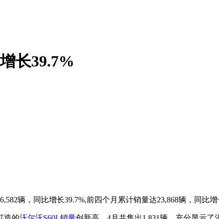
增长39.7%
82辆，同比增长39.7%,前四个月累计销量达23,868辆，同比增长
打造的
沃尔沃S60L
销量
创新高，4月共售出1,831辆，充分显示了