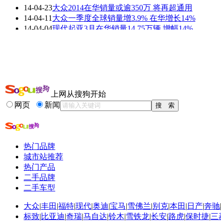
14-04-23
大众2014在华销量或逾350万 将再超通用
看赛车宝贝争奇斗
车模美腿爆乳无惧
14-04-11
大众一季度全球销量增3.9% 在华增长14%
艳
走光
14-04-04
现代起亚3月在华销量14.75万辆 增幅14%
14-04-04
日系车3月在华销量放缓 本田销量下滑2%
14-04-03
马自达3月在华销量17,387辆 同比增10.5%
14-03-20
韩系车2013在华销量179万台 创历史新高
更多关于
在华 沃尔沃
的新闻>>
上网从搜狗开始
相关推荐
网页
新闻
沃尔沃v40
为什么沃尔沃销量少
日本沃尔沃销量排行
热门品牌
沃尔沃在华销售
城市站推荐
沃尔沃中国销量
热门产品
沃尔沃销量怎么样
二手品牌
二手车型
大众
|
丰田
|
福特
|
现代
|
奥迪
|
宝马
|
雪佛兰
|
别克
|
本田
|
日产
|
奔驰
标致
|
比亚迪
|
奇瑞
|
马自达
|
铃木
|
雪铁龙
|
长安
|
路虎
|
保时捷
|
三