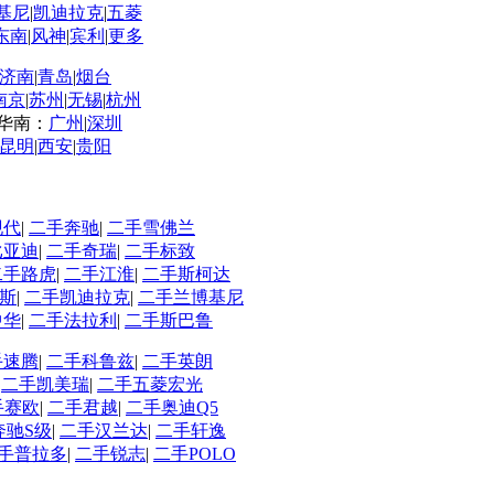
基尼
|
凯迪拉克
|
五菱
东南
|
风神
|
宾利
|
更多
济南
|
青岛
|
烟台
南京
|
苏州
|
无锡
|
杭州
华南：
广州
|
深圳
昆明
|
西安
|
贵阳
现代
|
二手奔驰
|
二手雪佛兰
比亚迪
|
二手奇瑞
|
二手标致
二手路虎
|
二手江淮
|
二手斯柯达
斯
|
二手凯迪拉克
|
二手兰博基尼
中华
|
二手法拉利
|
二手斯巴鲁
手速腾
|
二手科鲁兹
|
二手英朗
|
二手凯美瑞
|
二手五菱宏光
手赛欧
|
二手君越
|
二手奥迪Q5
奔驰S级
|
二手汉兰达
|
二手轩逸
手普拉多
|
二手锐志
|
二手POLO