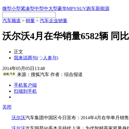
微型
小型
紧凑型
中型
中大型
豪华
MPV
SUV
跑车
新能源
汽车频道
>
销量
>
汽车企业销量
沃尔沃4月在华销量6582辆 同比
正文
我来说两句
(
人参与)
2014年05月05日13:48
来源：
搜狐汽车
作者：综合报道
手机客户端
扫描到手机
关闭
沃尔沃
汽车集团中国区今日宣布：2014年4月在华单月销售6,5
沃尔沃
汽车明星60系本月持续上涨：为优智精英家庭量身