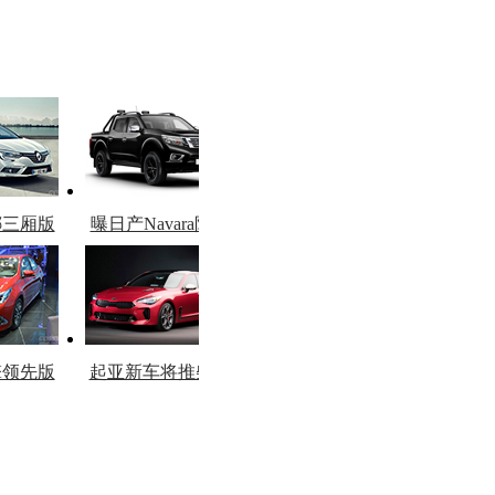
娜三厢版
曝日产Navara限量
图
版
擎领先版
起亚新车将推柴油
市
版