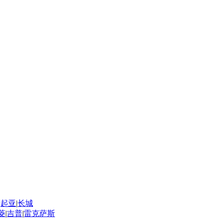
|
起亚
|
长城
菱
|
吉普
|
雷克萨斯