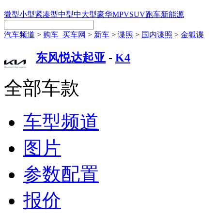
微型
小型
紧凑型
中型
中大型
豪华
MPV
SUV
跑车
新能源
汽车频道
>
购车_买车网
>
新车
>
谍照
>
国内谍照
>
金狐谍
东风悦达起亚
-
K4
全部车款
车型频道
图片
参数配置
报价