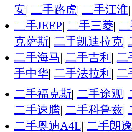
安
|
二手路虎
|
二手江淮
二手JEEP
|
二手三菱
|
二
克萨斯
|
二手凯迪拉克
|
二手海马
|
二手吉利
|
二
手中华
|
二手法拉利
|
二
二手福克斯
|
二手途观
|
二手速腾
|
二手科鲁兹
|
二手奥迪A4L
|
二手朗