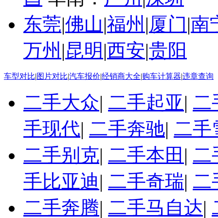
东莞
|
佛山
|
福州
|
厦门
|
南
万州
|
昆明
|
西安
|
贵阳
车型对比
|
图片对比
|
汽车报价
|
经销商大全
|
购车计算器
|
违章查询
二手大众
|
二手起亚
|
二
手现代
|
二手奔驰
|
二手
二手别克
|
二手本田
|
二
手比亚迪
|
二手奇瑞
|
二
二手奔腾
|
二手马自达
|