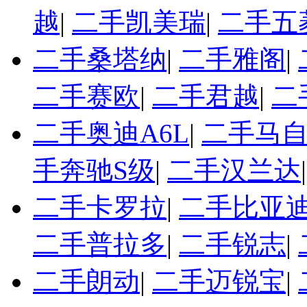
越
|
二手凯美瑞
|
二手五
二手桑塔纳
|
二手雅阁
|
二手赛欧
|
二手君越
|
二
二手奥迪A6L
|
二手马自
手奔驰S级
|
二手汉兰达
二手卡罗拉
|
二手比亚迪
二手普拉多
|
二手锐志
|
二手朗动
|
二手迈锐宝
|