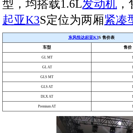
型，均搭载1.6L
发动机
，
起亚
K3
S定位为两厢
紧凑
东风悦达起亚
K3
S
售价表
车型
售价
GL MT
GL AT
GLS MT
GLS AT
DLX AT
Premium AT