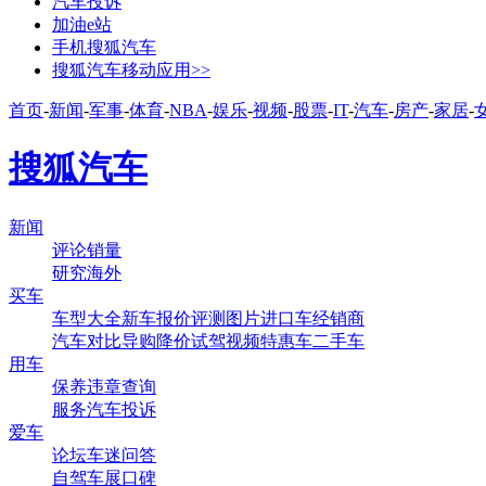
汽车投诉
加油e站
手机搜狐汽车
搜狐汽车移动应用>>
首页
-
新闻
-
军事
-
体育
-
NBA
-
娱乐
-
视频
-
股票
-
IT
-
汽车
-
房产
-
家居
-
搜狐汽车
新闻
评论
销量
研究
海外
买车
车型大全
新车
报价
评测
图片
进口车
经销商
汽车对比
导购
降价
试驾
视频
特惠车
二手车
用车
保养
违章查询
服务
汽车投诉
爱车
论坛
车迷
问答
自驾
车展
口碑