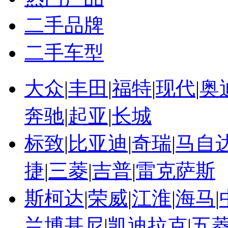
二手品牌
二手车型
大众
|
丰田
|
福特
|
现代
|
奥
奔驰
|
起亚
|
长城
标致
|
比亚迪
|
奇瑞
|
马自
捷
|
三菱
|
吉普
|
雷克萨斯
斯柯达
|
荣威
|
江淮
|
海马
|
兰博基尼
|
凯迪拉克
|
五