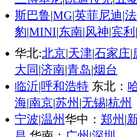
斯巴鲁
|
MG
|
英菲尼迪
|
法
豹
|
MINI
|
东南
|
风神
|
宾利
华北:
北京
|
天津
|
石家庄
|
大同
|
济南
|
青岛
|
烟台
临沂
|
呼和浩特
东北：
海
|
南京
|
苏州
|
无锡
|
杭州
宁波
|
温州
华中：
郑州
|
昌
华南：
广州
|
深圳