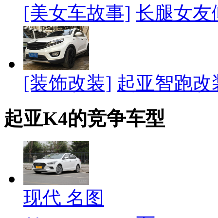
[美女车故事]
长腿女友
[装饰改装]
起亚智跑改
起亚K4的竞争车型
现代 名图