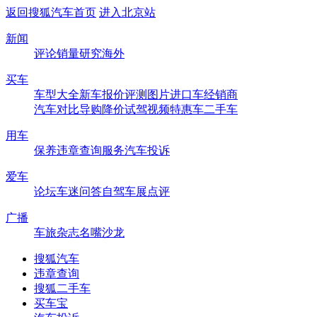
返回搜狐汽车首页
进入北京站
新闻
评论
销量
研究
海外
买车
车型大全
新车
报价
评测
图片
进口车
经销商
汽车对比
导购
降价
试驾
视频
特惠车
二手车
用车
保养
违章查询
服务
汽车投诉
爱车
论坛
车迷
问答
自驾
车展
点评
广播
车旅杂志
名嘴沙龙
搜狐汽车
违章查询
搜狐二手车
买车宝