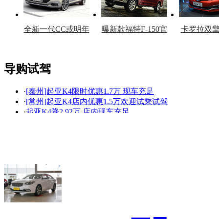
全新一代CC或明年
曝新款福特F-150官
卡罗拉双
上市
图
上
导购试驾
·
[泰州]起亚K4限时优惠1.7万 现车充足
看赛车宝贝争奇斗
车模美腿爆乳无惧
·
[常州]起亚K4店内优惠1.5万欢迎试乘试驾
艳
走光
·
起亚K4降2.92万 店内现车充足
·
[杭州]起亚K4优惠1万！最低11.88万
·
改走成熟路线 东风悦达起亚K4 2.0L
·
惊世之作 起亚K4
·
起亚K4降价2.6万 有现车
·
[阜阳市]起亚K4降价1万现车充足欢迎选购
·
空间大配置高 最终选择起亚K4 1.6T
·
[无锡]起亚K4最高优惠1.1万元! 现车在售
降价促销