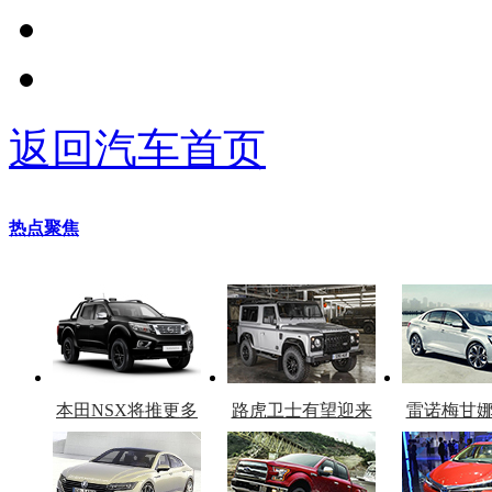
返回汽车首页
热点聚焦
本田NSX将推更多
路虎卫士有望迎来
雷诺梅甘
车型
复产
官