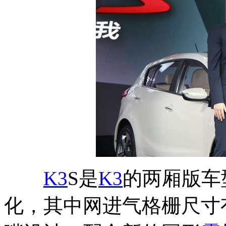
K3
S是
K3
的两厢版车
化，其中网进气格栅尺寸