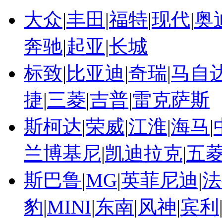
大众
|
丰田
|
福特
|
现代
|
奥
奔驰
|
起亚
|
长城
标致
|
比亚迪
|
奇瑞
|
马自
捷
|
三菱
|
吉普
|
雷克萨斯
斯柯达
|
荣威
|
江淮
|
海马
|
兰博基尼
|
凯迪拉克
|
五
斯巴鲁
|
MG
|
英菲尼迪
|
法
豹
|
MINI
|
东南
|
风神
|
宾利