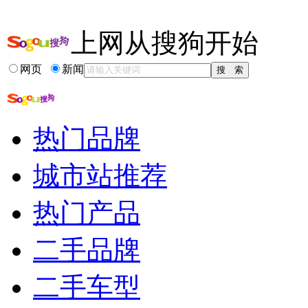
更多关于
全新A4 全新Q7
的新闻>>
上网从搜狗开始
相关推荐
网页
新闻
全新换代奥迪a4
全新胜达比奥迪q5
买国产还是进口奥迪q5
白色奥迪q5新车作业
热门品牌
奥迪国产q3和q5的区别
奥迪a4新车6个月...
城市站推荐
热门产品
二手品牌
二手车型