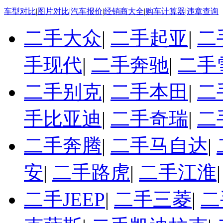
车型对比
|
图片对比
|
汽车报价
|
经销商大全
|
购车计算器
|
违章查询
二手大众
|
二手起亚
|
二
手现代
|
二手奔驰
|
二手
二手别克
|
二手本田
|
二
手比亚迪
|
二手奇瑞
|
二
二手奔腾
|
二手马自达
|
安
|
二手路虎
|
二手江淮
二手JEEP
|
二手三菱
|
二