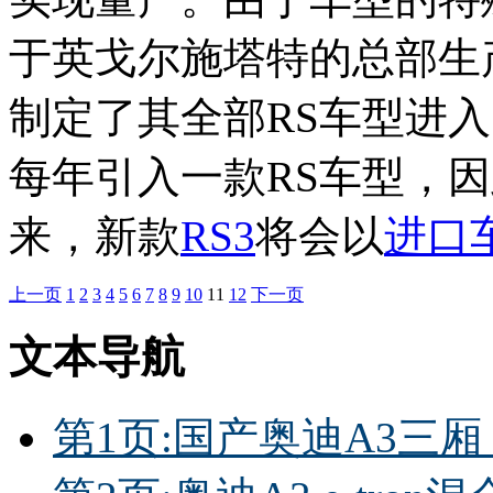
于英戈尔施塔特的总部生
制定了其全部RS车型进
每年引入一款RS车型，
来，新款
RS3
将会以
进口
上一页
1
2
3
4
5
6
7
8
9
10
11
12
下一页
文本导航
第1页:国产奥迪A3三厢