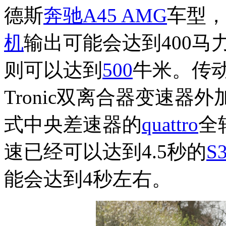
德斯
奔驰A45 AMG
车型，
机
输出可能会达到400马力
则可以达到
500
牛米。传
Tronic双离合器变速
式中央差速器的
quattro
全
速已经可以达到4.5秒的
S
能会达到4秒左右。