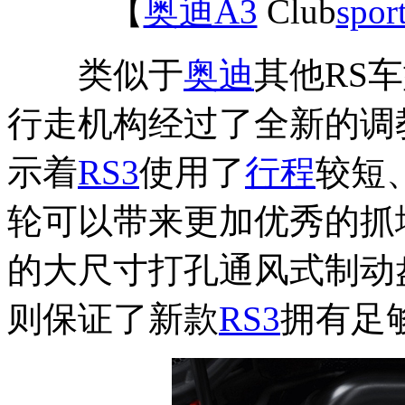
【
奥迪A3
Club
spor
类似于
奥迪
其他RS
行走机构经过了全新的调
示着
RS3
使用了
行程
较短
轮可以带来更加优秀的抓
的大尺寸打孔通风式制动
则保证了新款
RS3
拥有足