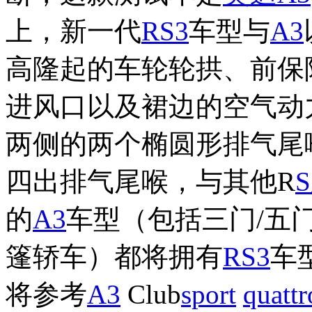
上，新一代
RS3
车型与
A3
高隆起的车轮轮拱、前保
进风口以及裙边的空气动
两侧的两个椭圆形排气尾
四出排气尾喉，与其他R
的
A3
车型（包括三门/五
篷轿车）都将拥有
RS3
车
将参考
A3
Club
sport
quattr