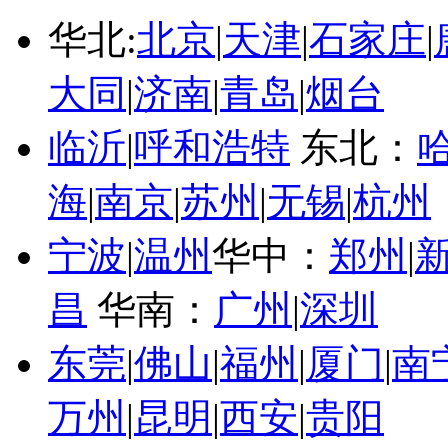
华北:
北京
|
天津
|
石家庄
|
大同
|
济南
|
青岛
|
烟台
临沂
|
呼和浩特
东北：
海
|
南京
|
苏州
|
无锡
|
杭州
宁波
|
温州
华中：
郑州
|
昌
华南：
广州
|
深圳
东莞
|
佛山
|
福州
|
厦门
|
南
万州
|
昆明
|
西安
|
贵阳