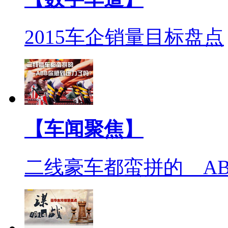
2015车企销量目标盘点
【车闻聚焦】
二线豪车都蛮拼的 A