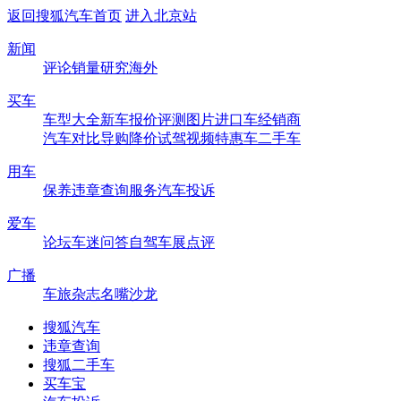
返回搜狐汽车首页
进入北京站
新闻
评论
销量
研究
海外
买车
车型大全
新车
报价
评测
图片
进口车
经销商
汽车对比
导购
降价
试驾
视频
特惠车
二手车
用车
保养
违章查询
服务
汽车投诉
爱车
论坛
车迷
问答
自驾
车展
点评
广播
车旅杂志
名嘴沙龙
搜狐汽车
违章查询
搜狐二手车
买车宝