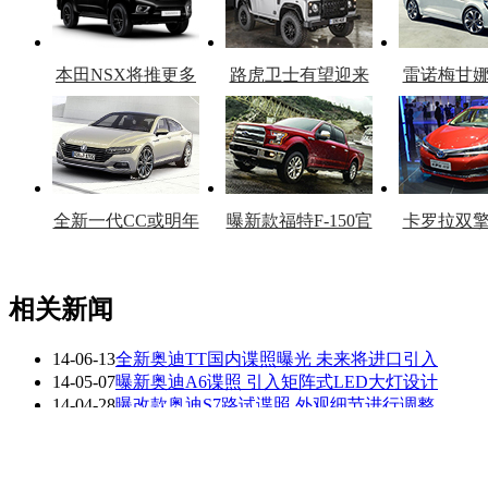
本田NSX将推更多
路虎卫士有望迎来
雷诺梅甘
车型
复产
官
全新一代CC或明年
曝新款福特F-150官
卡罗拉双
上市
图
上
相关新闻
14-06-13
全新奥迪TT国内谍照曝光 未来将进口引入
看赛车宝贝争奇斗
车模美腿爆乳无惧
14-05-07
曝新奥迪A6谍照 引入矩阵式LED大灯设计
艳
走光
14-04-28
曝改款奥迪S7路试谍照 外观细节进行调整
14-04-16
全新一代奥迪Q7谍照曝光 有望今年内亮相
14-04-14
奥迪新一代R8谍照曝光 有望巴黎车展发布
14-03-04
全新宝马X5有现车 奥迪Q7等竞品降21.9万