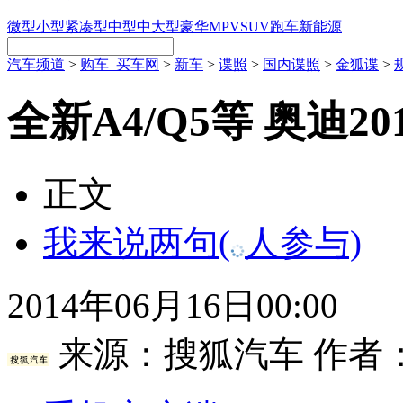
微型
小型
紧凑型
中型
中大型
豪华
MPV
SUV
跑车
新能源
汽车频道
>
购车_买车网
>
新车
>
谍照
>
国内谍照
>
金狐谍
>
全新A4/Q5等 奥迪2
正文
我来说两句
(
人参与)
2014年06月16日00:00
来源：
搜狐汽车
作者