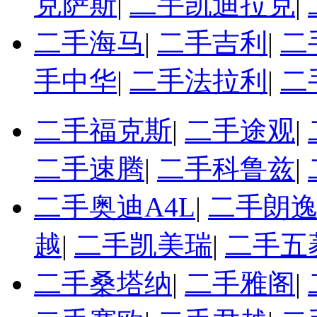
克萨斯
|
二手凯迪拉克
|
二手海马
|
二手吉利
|
二
手中华
|
二手法拉利
|
二
二手福克斯
|
二手途观
|
二手速腾
|
二手科鲁兹
|
二手奥迪A4L
|
二手朗
越
|
二手凯美瑞
|
二手五
二手桑塔纳
|
二手雅阁
|