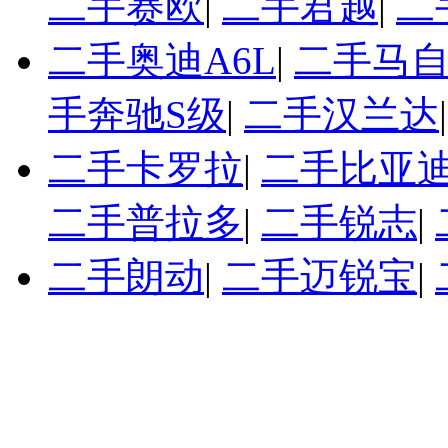
二手赛欧
|
二手君越
|
二
二手奥迪A6L
|
二手马自
手奔驰S级
|
二手汉兰达
二手卡罗拉
|
二手比亚迪
二手普拉多
|
二手锐志
|
二手朗动
|
二手迈锐宝
|