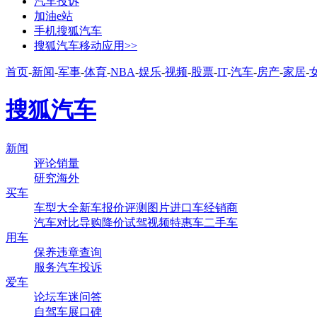
汽车投诉
加油e站
手机搜狐汽车
搜狐汽车移动应用>>
首页
-
新闻
-
军事
-
体育
-
NBA
-
娱乐
-
视频
-
股票
-
IT
-
汽车
-
房产
-
家居
-
搜狐汽车
新闻
评论
销量
研究
海外
买车
车型大全
新车
报价
评测
图片
进口车
经销商
汽车对比
导购
降价
试驾
视频
特惠车
二手车
用车
保养
违章查询
服务
汽车投诉
爱车
论坛
车迷
问答
自驾
车展
口碑