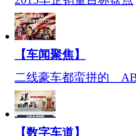
【车闻聚焦】
二线豪车都蛮拼的 A
【数字车道】