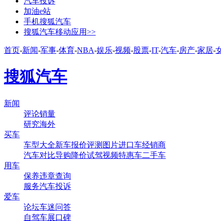
汽车投诉
加油e站
手机搜狐汽车
搜狐汽车移动应用>>
首页
-
新闻
-
军事
-
体育
-
NBA
-
娱乐
-
视频
-
股票
-
IT
-
汽车
-
房产
-
家居
-
搜狐汽车
新闻
评论
销量
研究
海外
买车
车型大全
新车
报价
评测
图片
进口车
经销商
汽车对比
导购
降价
试驾
视频
特惠车
二手车
用车
保养
违章查询
服务
汽车投诉
爱车
论坛
车迷
问答
自驾
车展
口碑