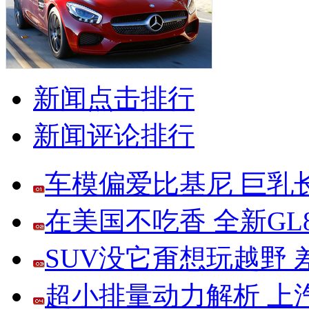
新闻点击排行
新闻评论排行
车模偏爱比基尼 巨乳
在美国不吃香 全新G
SUV没它甭想玩越野
超小排量动力解析 上