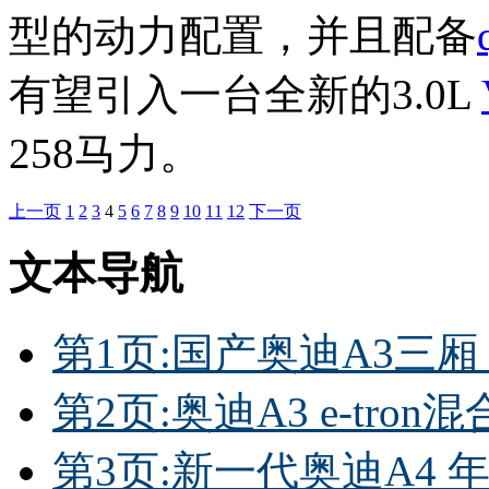
型的动力配置，并且配备
有望引入一台全新的3.0L
258马力。
上一页
1
2
3
4
5
6
7
8
9
10
11
12
下一页
文本导航
第1页:国产奥迪A3三厢
第2页:奥迪A3 e-tron
第3页:新一代奥迪A4