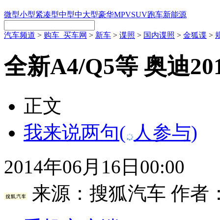
微型
小型
紧凑型
中型
中大型
豪华
MPV
SUV
跑车
新能源
汽车频道
>
购车_买车网
>
新车
>
谍照
>
国内谍照
>
金狐谍
>
全新A4/Q5等 奥迪2
正文
我来说两句
(
人参与)
2014年06月16日00:00
来源：
搜狐汽车
作者