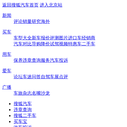
返回搜狐汽车首页
进入北京站
新闻
评论
销量
研究
海外
买车
车型大全
新车
报价
评测
图片
进口车
经销商
汽车对比
导购
降价
试驾
视频
特惠车
二手车
用车
保养
违章查询
服务
汽车投诉
爱车
论坛
车迷
问答
自驾
车展
点评
广播
车旅杂志
名嘴沙龙
搜狐汽车
违章查询
搜狐二手车
买车宝