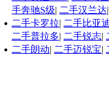
手奔驰S级
|
二手汉兰达
二手卡罗拉
|
二手比亚迪
二手普拉多
|
二手锐志
|
二手朗动
|
二手迈锐宝
|