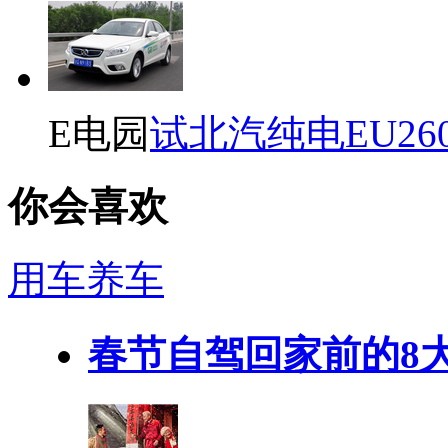
E电园
试北汽纯电EU26
你会喜欢
用车养车
春节自驾回家前的8