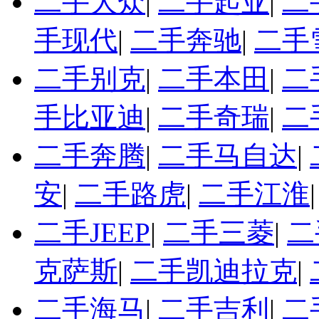
二手大众
|
二手起亚
|
二
手现代
|
二手奔驰
|
二手
二手别克
|
二手本田
|
二
手比亚迪
|
二手奇瑞
|
二
二手奔腾
|
二手马自达
|
安
|
二手路虎
|
二手江淮
二手JEEP
|
二手三菱
|
二
克萨斯
|
二手凯迪拉克
|
二手海马
|
二手吉利
|
二