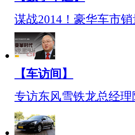
谋战2014！豪华车市
【车访间】
专访东风雪铁龙总经理