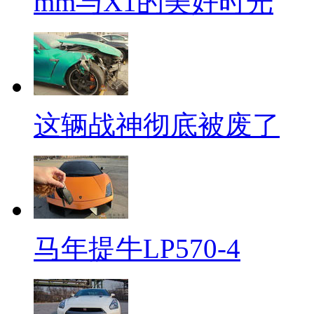
mm与X1的美好时光
这辆战神彻底被废了
马年提牛LP570-4