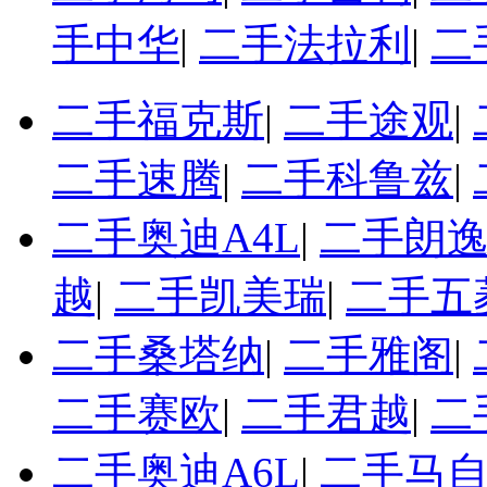
手中华
|
二手法拉利
|
二
二手福克斯
|
二手途观
|
二手速腾
|
二手科鲁兹
|
二手奥迪A4L
|
二手朗
越
|
二手凯美瑞
|
二手五
二手桑塔纳
|
二手雅阁
|
二手赛欧
|
二手君越
|
二
二手奥迪A6L
|
二手马自