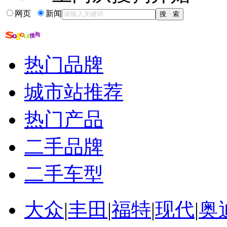
网页
新闻
全新换代奥迪a4
全新胜达比奥迪q5
买国产还是进口奥迪q5
白色奥迪q5新车作业
热门品牌
奥迪国产q3和q5的区别
奥迪a4新车6个月...
城市站推荐
热门产品
二手品牌
二手车型
大众
|
丰田
|
福特
|
现代
|
奥