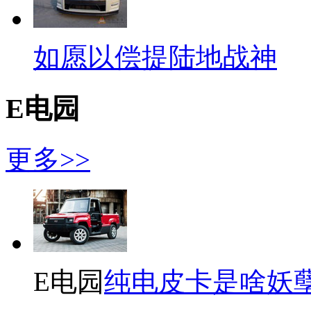
如愿以偿提陆地战神
E电园
更多>>
E电园
纯电皮卡是啥妖