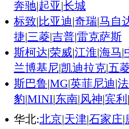
奔驰
|
起亚
|
长城
标致
|
比亚迪
|
奇瑞
|
马自
捷
|
三菱
|
吉普
|
雷克萨斯
斯柯达
|
荣威
|
江淮
|
海马
|
兰博基尼
|
凯迪拉克
|
五
斯巴鲁
|
MG
|
英菲尼迪
|
法
豹
|
MINI
|
东南
|
风神
|
宾利
华北:
北京
|
天津
|
石家庄
|