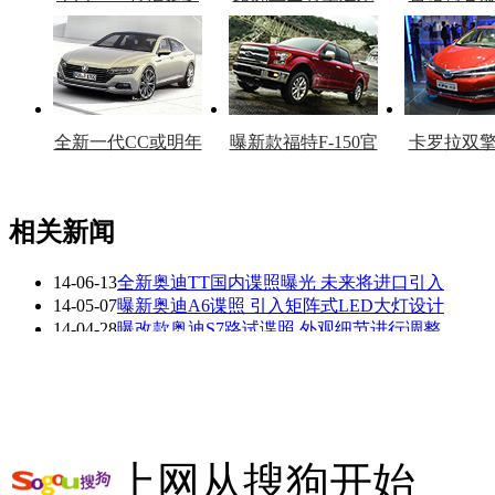
车型
复产
官
全新一代CC或明年
曝新款福特F-150官
卡罗拉双
上市
图
上
相关新闻
14-06-13
全新奥迪TT国内谍照曝光 未来将进口引入
看赛车宝贝争奇斗
车模美腿爆乳无惧
14-05-07
曝新奥迪A6谍照 引入矩阵式LED大灯设计
艳
走光
14-04-28
曝改款奥迪S7路试谍照 外观细节进行调整
14-04-16
全新一代奥迪Q7谍照曝光 有望今年内亮相
14-04-14
奥迪新一代R8谍照曝光 有望巴黎车展发布
14-03-04
全新宝马X5有现车 奥迪Q7等竞品降21.9万
更多关于
全新A4 全新Q7
的新闻>>
上网从搜狗开始
相关推荐