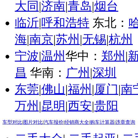
大同
|
济南
|
青岛
|
烟台
临沂
|
呼和浩特
东北：
海
|
南京
|
苏州
|
无锡
|
杭州
宁波
|
温州
华中：
郑州
|
昌
华南：
广州
|
深圳
东莞
|
佛山
|
福州
|
厦门
|
南
万州
|
昆明
|
西安
|
贵阳
车型对比
|
图片对比
|
汽车报价
|
经销商大全
|
购车计算器
|
违章查询