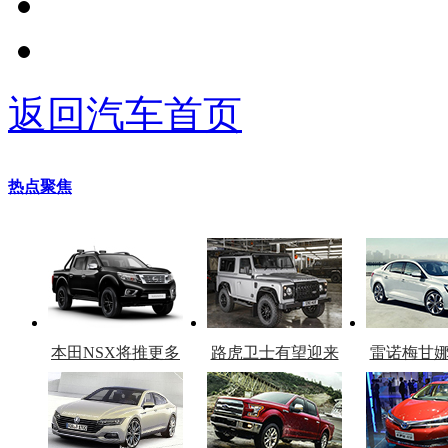
返回汽车首页
热点聚焦
本田NSX将推更多
路虎卫士有望迎来
雷诺梅甘
车型
复产
官