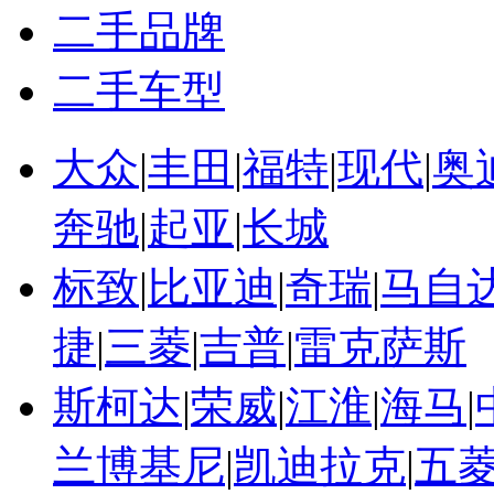
二手品牌
二手车型
大众
|
丰田
|
福特
|
现代
|
奥
奔驰
|
起亚
|
长城
标致
|
比亚迪
|
奇瑞
|
马自
捷
|
三菱
|
吉普
|
雷克萨斯
斯柯达
|
荣威
|
江淮
|
海马
|
兰博基尼
|
凯迪拉克
|
五