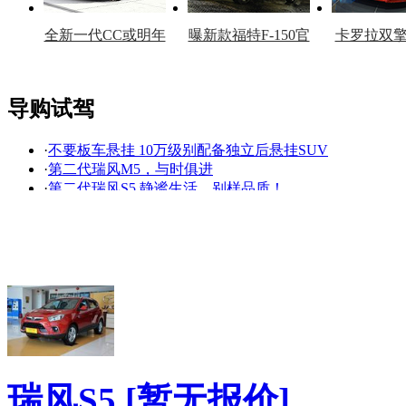
全新一代CC或明年
曝新款福特F-150官
卡罗拉双
上市
图
上
导购试驾
·
不要板车悬挂 10万级别配备独立后悬挂SUV
看赛车宝贝争奇斗
车模美腿爆乳无惧
·
第二代瑞风M5，与时俱进
艳
走光
·
第二代瑞风S5 静谧生活，别样品质！
·
第二代瑞风S5，不辜负每一刻乐享生活
·
想要一次彻底的潇洒么，那么就选它吧！
·
江淮瑞风S5降0.1万 送礼包
·
第二代瑞风S5 万元官促！机会快抓住！
·
不敢说好，只敢做最好
·
江淮瑞风S5降0.1万 送礼包
·
江淮瑞风S5优惠0.1万元 送礼包
降价促销
瑞风S5
[暂无报价]