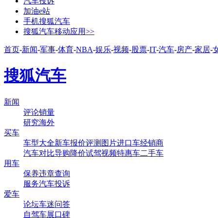
汽车投诉
加油e站
手机搜狐汽车
搜狐汽车移动应用>>
首页
-
新闻
-
军事
-
体育
-
NBA
-
娱乐
-
视频
-
股票
-
IT
-
汽车
-
房产
-
家居
-
搜狐汽车
新闻
评论
销量
研究
海外
买车
车型大全
新车
报价
评测
图片
进口车
经销商
汽车对比
导购
降价
试驾
视频
特惠车
二手车
用车
保养
违章查询
服务
汽车投诉
爱车
论坛
车迷
问答
自驾
车展
口碑