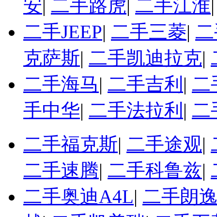
安
|
二手路虎
|
二手江淮
二手JEEP
|
二手三菱
|
二
克萨斯
|
二手凯迪拉克
|
二手海马
|
二手吉利
|
二
手中华
|
二手法拉利
|
二
二手福克斯
|
二手途观
|
二手速腾
|
二手科鲁兹
|
二手奥迪A4L
|
二手朗