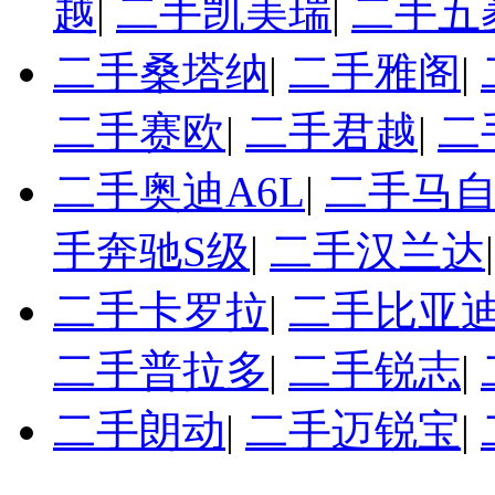
越
|
二手凯美瑞
|
二手五
二手桑塔纳
|
二手雅阁
|
二手赛欧
|
二手君越
|
二
二手奥迪A6L
|
二手马自
手奔驰S级
|
二手汉兰达
二手卡罗拉
|
二手比亚迪
二手普拉多
|
二手锐志
|
二手朗动
|
二手迈锐宝
|