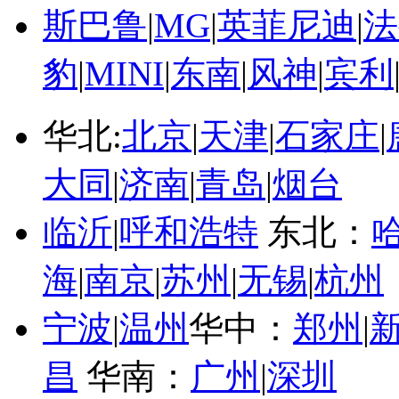
斯巴鲁
|
MG
|
英菲尼迪
|
法
豹
|
MINI
|
东南
|
风神
|
宾利
华北:
北京
|
天津
|
石家庄
|
大同
|
济南
|
青岛
|
烟台
临沂
|
呼和浩特
东北：
海
|
南京
|
苏州
|
无锡
|
杭州
宁波
|
温州
华中：
郑州
|
昌
华南：
广州
|
深圳