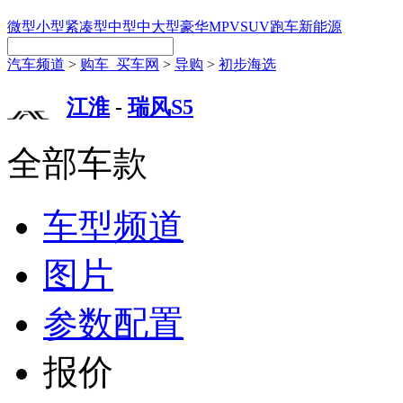
微型
小型
紧凑型
中型
中大型
豪华
MPV
SUV
跑车
新能源
汽车频道
>
购车_买车网
>
导购
>
初步海选
江淮
-
瑞风S5
全部车款
车型频道
图片
参数配置
报价