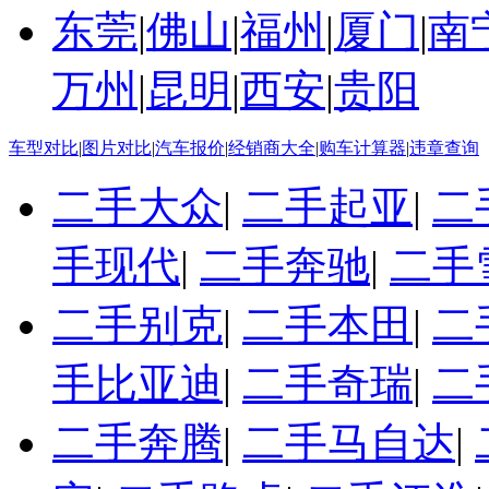
东莞
|
佛山
|
福州
|
厦门
|
南
万州
|
昆明
|
西安
|
贵阳
车型对比
|
图片对比
|
汽车报价
|
经销商大全
|
购车计算器
|
违章查询
二手大众
|
二手起亚
|
二
手现代
|
二手奔驰
|
二手
二手别克
|
二手本田
|
二
手比亚迪
|
二手奇瑞
|
二
二手奔腾
|
二手马自达
|