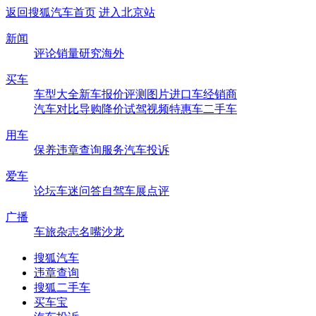
返回搜狐汽车首页
进入北京站
新闻
评论
销量
研究
海外
买车
车型大全
新车
报价
评测
图片
进口车
经销商
汽车对比
导购
降价
试驾
视频
特惠车
二手车
用车
保养
违章查询
服务
汽车投诉
爱车
论坛
车迷
问答
自驾
车展
点评
广播
车旅杂志
名嘴沙龙
搜狐汽车
违章查询
搜狐二手车
买车宝