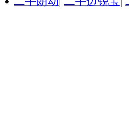
二手朗动
|
二手迈锐宝
|