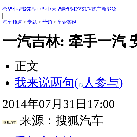
微型
小型
紧凑型
中型
中大型
豪华
MPV
SUV
跑车
新能源
汽车频道
>
专题
>
营销
>
车企案例
一汽吉林: 牵手一汽
正文
我来说两句
(
人参与)
2014年07月31日17:00
来源：
搜狐汽车