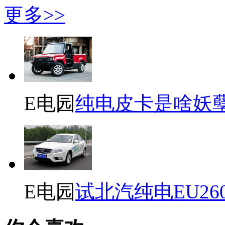
更多>>
E电园
纯电皮卡是啥妖
E电园
试北汽纯电EU26