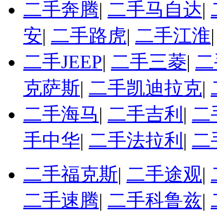
二手奔腾
|
二手马自达
|
安
|
二手路虎
|
二手江淮
二手JEEP
|
二手三菱
|
二
克萨斯
|
二手凯迪拉克
|
二手海马
|
二手吉利
|
二
手中华
|
二手法拉利
|
二
二手福克斯
|
二手途观
|
二手速腾
|
二手科鲁兹
|