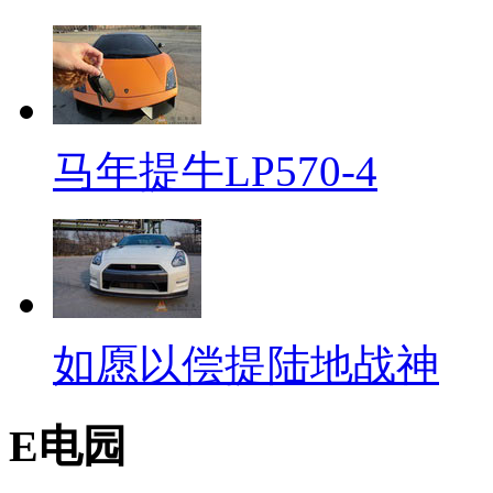
马年提牛LP570-4
如愿以偿提陆地战神
E电园