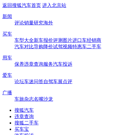
返回搜狐汽车首页
进入北京站
新闻
评论
销量
研究
海外
买车
车型大全
新车
报价
评测
图片
进口车
经销商
汽车对比
导购
降价
试驾
视频
特惠车
二手车
用车
保养
违章查询
服务
汽车投诉
爱车
论坛
车迷
问答
自驾
车展
点评
广播
车旅杂志
名嘴沙龙
搜狐汽车
违章查询
搜狐二手车
买车宝