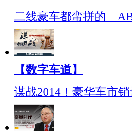
二线豪车都蛮拼的 A
【数字车道】
谋战2014！豪华车市