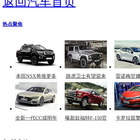
返回汽车首页
热点聚焦
本田NSX将推更多
路虎卫士有望迎来
雷诺梅甘
车型
复产
官
全新一代CC或明年
曝新款福特F-150官
卡罗拉双
上市
图
上