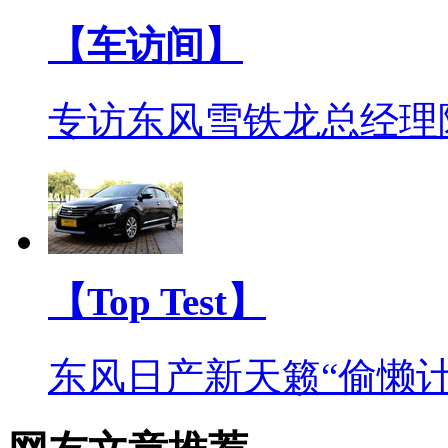
【车访间】
专访东风雪铁龙总经理
【Top Test】
东风日产新天籁“偷懒计