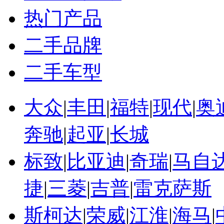
热门产品
二手品牌
二手车型
大众
|
丰田
|
福特
|
现代
|
奥
奔驰
|
起亚
|
长城
标致
|
比亚迪
|
奇瑞
|
马自
捷
|
三菱
|
吉普
|
雷克萨斯
斯柯达
|
荣威
|
江淮
|
海马
|