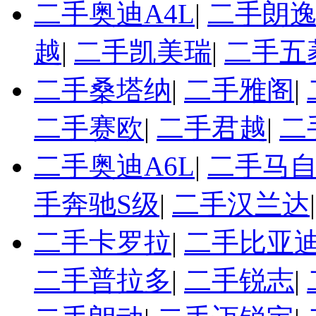
二手奥迪A4L
|
二手朗
越
|
二手凯美瑞
|
二手五
二手桑塔纳
|
二手雅阁
|
二手赛欧
|
二手君越
|
二
二手奥迪A6L
|
二手马自
手奔驰S级
|
二手汉兰达
二手卡罗拉
|
二手比亚迪
二手普拉多
|
二手锐志
|