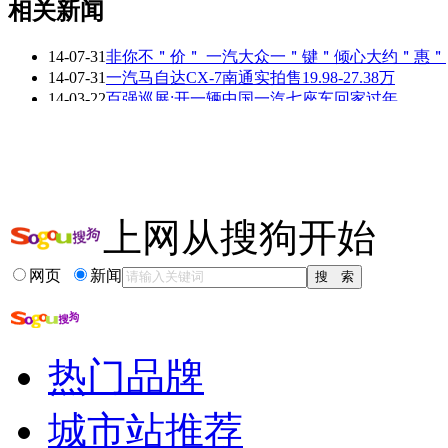
相关新闻
14-07-31
非你不＂价＂ 一汽大众一＂键＂倾心大约＂惠＂
看赛车宝贝争奇斗
车模美腿爆乳无惧
14-07-31
一汽马自达CX-7南通实拍售19.98-27.38万
艳
走光
14-03-22
百强巡展:开一辆中国一汽七座车回家过年
14-02-21
新春献礼 欧亚一汽-大众速腾全城最低价!
14-02-12
一汽大众新春马上“团” 购车马上发利是
14-02-11
2.14-16 一汽-大众上瑞店新春双节大促销
更多关于
一汽 过年
的新闻>>
上网从搜狗开始
相关推荐
网页
新闻
一汽大众官网
一汽红旗
天津一汽
一汽大众佛山分厂待遇
热门品牌
一汽解放tds系统下载
一汽大众招聘
城市站推荐