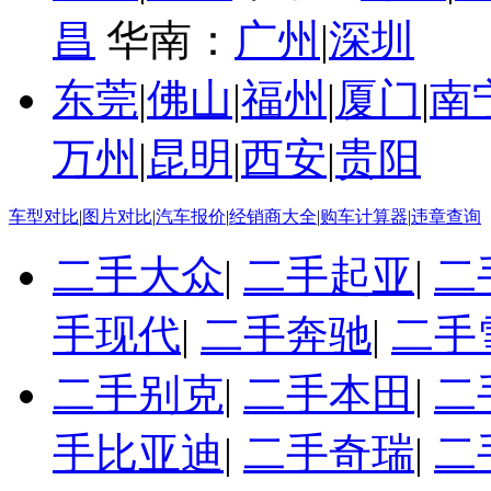
昌
华南：
广州
|
深圳
东莞
|
佛山
|
福州
|
厦门
|
南
万州
|
昆明
|
西安
|
贵阳
车型对比
|
图片对比
|
汽车报价
|
经销商大全
|
购车计算器
|
违章查询
二手大众
|
二手起亚
|
二
手现代
|
二手奔驰
|
二手
二手别克
|
二手本田
|
二
手比亚迪
|
二手奇瑞
|
二