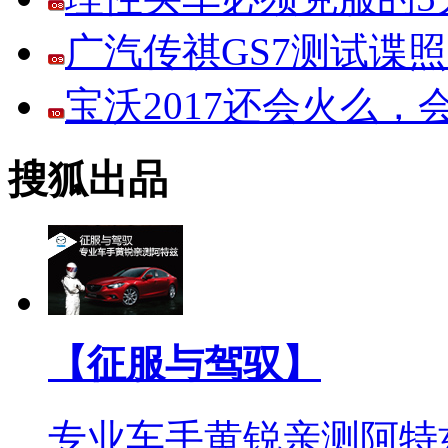
广汽传祺GS7测试谍
宝沃2017还会火么
搜狐出品
【征服与驾驭】
专业车手黄锐亲测阿特