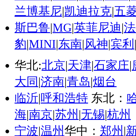
兰博基尼
|
凯迪拉克
|
五
斯巴鲁
|
MG
|
英菲尼迪
|
法
豹
|
MINI
|
东南
|
风神
|
宾利
华北:
北京
|
天津
|
石家庄
|
大同
|
济南
|
青岛
|
烟台
临沂
|
呼和浩特
东北：
海
|
南京
|
苏州
|
无锡
|
杭州
宁波
|
温州
华中：
郑州
|