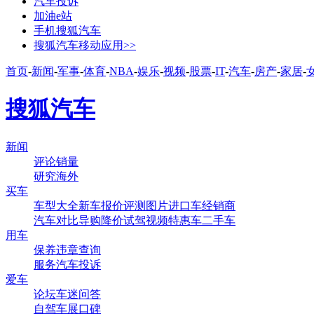
汽车投诉
加油e站
手机搜狐汽车
搜狐汽车移动应用>>
首页
-
新闻
-
军事
-
体育
-
NBA
-
娱乐
-
视频
-
股票
-
IT
-
汽车
-
房产
-
家居
-
搜狐汽车
新闻
评论
销量
研究
海外
买车
车型大全
新车
报价
评测
图片
进口车
经销商
汽车对比
导购
降价
试驾
视频
特惠车
二手车
用车
保养
违章查询
服务
汽车投诉
爱车
论坛
车迷
问答
自驾
车展
口碑