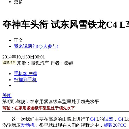
更多
夺神车头衔 试东风雪铁龙C4 
正文
我来说两句
(
人参与)
2014年10月30日00:01
来源：
搜狐汽车
作者：秦超
手机客户端
扫描到手机
关闭
第3页 :驾驶：在家用紧凑级车型里处于领先水平
驾驶：在家用紧凑级车型里处于领先水平
这一次我们主要在高原的山路上进行了
C4
L的
试驾
，
C4
L
涡轮增压
发动机
，很早就出现在人们的视野之中，
标致207CC