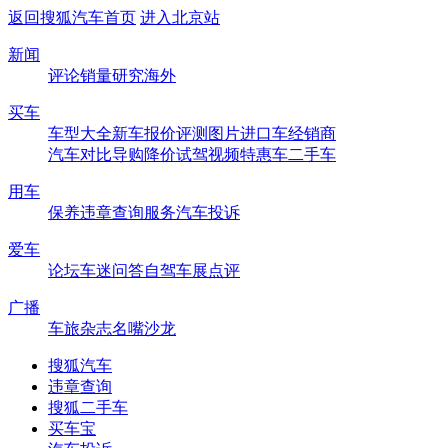
返回搜狐汽车首页
进入北京站
新闻
评论
销量
研究
海外
买车
车型大全
新车
报价
评测
图片
进口车
经销商
汽车对比
导购
降价
试驾
视频
特惠车
二手车
用车
保养
违章查询
服务
汽车投诉
爱车
论坛
车迷
问答
自驾
车展
点评
广播
车旅杂志
名嘴沙龙
搜狐汽车
违章查询
搜狐二手车
买车宝