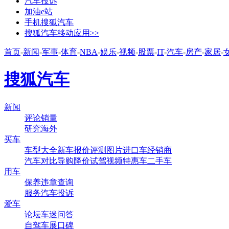
汽车投诉
加油e站
手机搜狐汽车
搜狐汽车移动应用>>
首页
-
新闻
-
军事
-
体育
-
NBA
-
娱乐
-
视频
-
股票
-
IT
-
汽车
-
房产
-
家居
-
搜狐汽车
新闻
评论
销量
研究
海外
买车
车型大全
新车
报价
评测
图片
进口车
经销商
汽车对比
导购
降价
试驾
视频
特惠车
二手车
用车
保养
违章查询
服务
汽车投诉
爱车
论坛
车迷
问答
自驾
车展
口碑