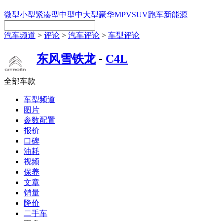
微型
小型
紧凑型
中型
中大型
豪华
MPV
SUV
跑车
新能源
汽车频道
>
评论
>
汽车评论
>
车型评论
东风雪铁龙
-
C4L
全部车款
车型频道
图片
参数配置
报价
口碑
油耗
视频
保养
文章
销量
降价
二手车